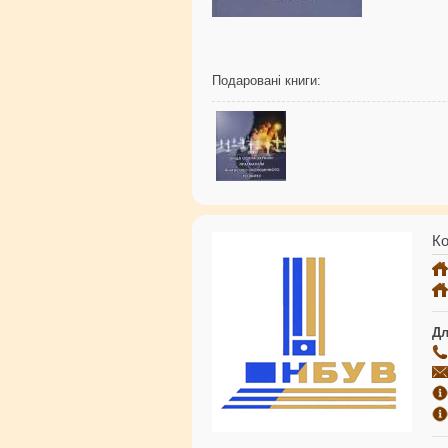
Подаровані книги:
Ко
Дл