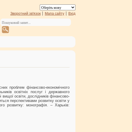
Зворотний зв'язок
Мапа сайту
Вхід
сних проблем фінансово-економічного
ьників освітніх послуг і державного
 вищої освіти, дослідників фінансово-
виться перспективами розвитку освіти у
го розвитку: монографія. – Харьків: