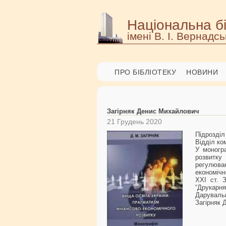
Національна бі
імені В. І. Вернадсь
ПРО БІБЛІОТЕКУ
НОВИНИ
Загірняк Денис Михайлович
21 Грудень 2020
Підрозді
Відділ ко
У моногр
розвитку 
регулюван
економічн
ХХІ ст. З
“Друкарня
Даруваль
Загірняк 