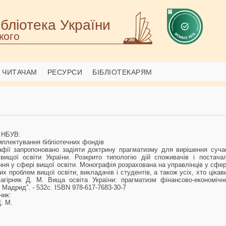
бліотека України
кого
ЧИТАЧАМ
РЕСУРСИ
БІБЛІОТЕКАРЯМ
л НБУВ:
мплектування бібліотечних фондів
афії запропоновано задіяти доктрину прагматизму для вирішення суча
вищої освіти України. Розкрито типологію дій споживачів і постачал
ня у сфері вищої освіти. Монографія розрахована на управлінців у сфері
их проблем вищої освіти, викладачів і студентів, а також усіх, хто ціка
агірняк Д. М. Вища освіта України: прагматизм фінансово-економічно
 Мадрид”. - 532с. ISBN 978-617-7683-30-7
ник:
Д. М.