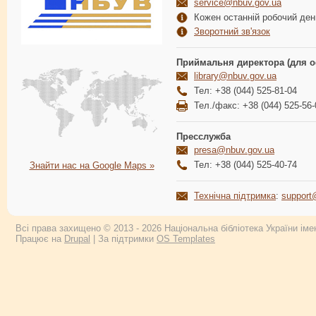
service@nbuv.gov.ua
Кожен останній робочий день
Зворотний зв'язок
Приймальня директора (для о
library@nbuv.gov.ua
Тел: +38 (044) 525-81-04
Тел./факс: +38 (044) 525-56-
Пресслужба
presa@nbuv.gov.ua
Тел: +38 (044) 525-40-74
Знайти нас на Google Maps »
Технічна підтримка
:
support
Всі права захищено © 2013 - 2026 Національна бібліотека України імен
Працює на
Drupal
| За підтримки
OS Templates