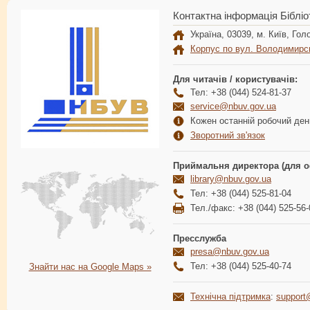
Контактна інформація Бібліо
Україна, 03039, м. Київ, Голо
Корпус по вул. Володимирс
Для читачів / користувачів:
Тел: +38 (044) 524-81-37
service@nbuv.gov.ua
Кожен останній робочий день
Зворотний зв'язок
Приймальня директора (для о
library@nbuv.gov.ua
Тел: +38 (044) 525-81-04
Тел./факс: +38 (044) 525-56-
Пресслужба
presa@nbuv.gov.ua
Тел: +38 (044) 525-40-74
Знайти нас на Google Maps »
Технічна підтримка
:
support