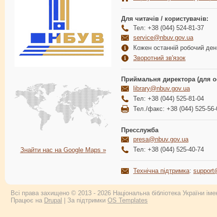
Для читачів / користувачів:
Тел: +38 (044) 524-81-37
service@nbuv.gov.ua
Кожен останній робочий день
Зворотний зв'язок
Приймальня директора (для о
library@nbuv.gov.ua
Тел: +38 (044) 525-81-04
Тел./факс: +38 (044) 525-56-
Пресслужба
presa@nbuv.gov.ua
Тел: +38 (044) 525-40-74
Знайти нас на Google Maps »
Технічна підтримка
:
support
Всі права захищено © 2013 - 2026 Національна бібліотека України імен
Працює на
Drupal
| За підтримки
OS Templates