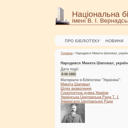
Національна бі
імені В. І. Вернадсь
ПРО БІБЛІОТЕКУ
НОВИНИ
Головна
› Народився Микита Шаповал, українсь
Народився Микита Шаповал, українсь
Дата події:
8-06-1882
Матеріали е-Бібліотеки "Україніка":
Микита Шаповал
Шлях визволення
Соціологічна думка України
Українська Центральна Рада Т. 1
Універсали Центральної Ради