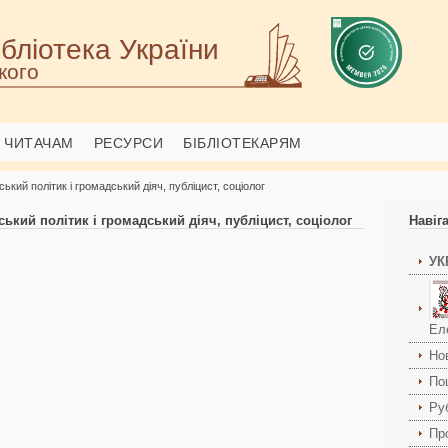
бліотека України
кого
ЧИТАЧАМ
РЕСУРСИ
БІБЛІОТЕКАРЯМ
кий політик і громадський діяч, публіцист, соціолог
кий політик і громадський діяч, публіцист, соціолог
Навіг
УК
Ел
Но
По
Ру
Пр