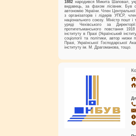
1882
народився Микита Шаповал, украї
видавець, за фахом лісівник. Був 
автономію України. Член Центральної 
з організаторів і лідерів УПСР, чле
національного союзу. Міністр пошт і
уряді Чехівського за Директорії
протигетьманського повстання 1918 
інституту в Празі (Український інсти
соціології та політики, автор низки 
Празі, Української Господарської Ак
інституту ім. М. Драгоманова, тощо.
Ко
Дл