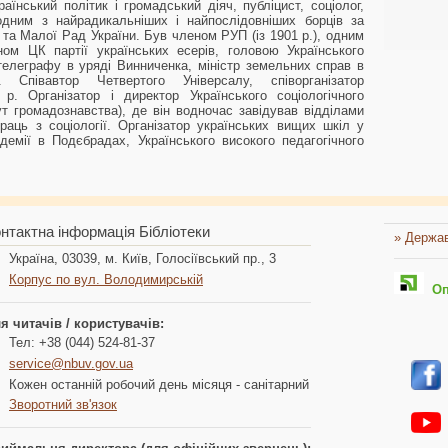
нський політик і громадський діяч, публіцист, соціолог,
одним з найрадикальніших і найпослідовніших борців за
та Малої Рад України. Був членом РУП (із 1901 р.), одним
ном ЦК партії українських есерів, головою Українського
 телеграфу в уряді Винниченка, міністр земельних справ в
. Співавтор Четвертого Універсалу, співорганізатор
р. Організатор і директор Українського соціологічного
тут громадознавства), де він водночас завідував відділами
праць з соціології. Організатор українських вищих шкіл у
адемії в Подєбрадах, Українського високого педагогічного
нтактна інформація Бібліотеки
» Держав
Україна, 03039, м. Київ, Голосіївський пр., 3
Корпус по вул. Володимирській
Опл
я читачів / користувачів:
Тел: +38 (044) 524-81-37
service@nbuv.gov.ua
Кожен останній робочий день місяця - санітарний
Зворотний зв'язок