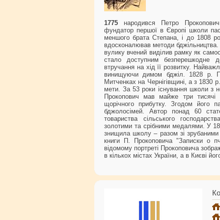
1775
народився Петро Прокопович, 
фундатор першої в Європі школи пасі
меншого брата Степана, і до 1808 ро
вдосконалював методи бджільництва. 1
вулику вчений виділив рамку як самос
стало доступним безперешкодне до
втручання на хід її розвитку. Найва
винищуючи димом бджіл. 1828 р. Пр
Митченках на Чернігівщині, а з 1830 р.
мети. За 53 роки існування школи з н
Прокопович мав майже три тисячі 
щорічного прибутку. Згодом його п
бджолосімей. Автор понад 60 стат
товариства сільського господарст
золотими та срібними медалями. У 187
знищила школу – разом зі зрубаними 
книги П. Прокоповича "Записки о п
відомому портреті Прокоповича зображ
в кількох містах України, а в Києві йо
Ко