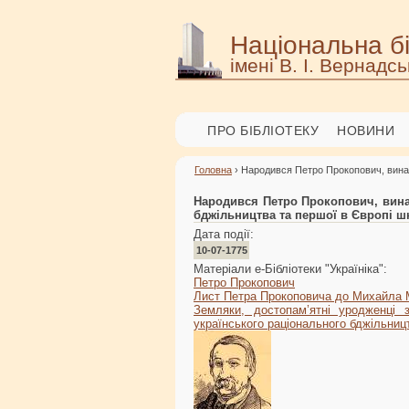
Національна бі
імені В. І. Вернадсь
ПРО БІБЛІОТЕКУ
НОВИНИ
Головна
› Народився Петро Прокопович, винах
Народився Петро Прокопович, вина
бджільництва та першої в Європі ш
Дата події:
10-07-1775
Матеріали е-Бібліотеки "Україніка":
Петро Прокопович
Лист Петра Прокоповича до Михайла
Земляки, достопам’ятні уродженці 
українського раціонального бджільниц