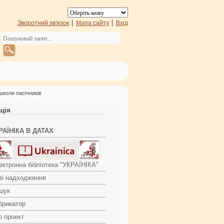
Зворотний зв'язок
Мапа сайту
Вхід
школи пасічників
ація
РАЇНІКА В ДАТАХ
ектронна бібліотека "УКРАЇНІКА"
ві надходження
шук
брикатор
о проект