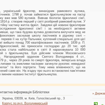
український бджоляр, винахідник рамкового вулика,
чників. 1798 р. почав займатися бджільництвом на пасіці
ку вже мав 580 вуликів. Вивчав біологію бджолиної сім'ї,
814 р. створив перший у світі розбірний рамковий вулик. У
тійну частину житла бджіл. Завдяки цій новизні бджолярам
слідження бджолиної сім’ї і за необхідності активне
жливіше, що така будова вулика дозволила вилучати мед не
окопович заснував школу пасічників в рідному селі –
 перевів її на хутір Пальчики, куплений спеціально для цієї
еї вийшло понад 700 кваліфікованих пасічників. 1839 р. П.
бджолосімей, які приносили господарю до 20 тис. крб
асіка стала найбільшою в світі й нараховувала 10 000
ей з бджільництва. Був дійсним членом Московського
ва. Нагороджений орденом Святого Володимира 4 ст.,
9 р., через 29 років по смерті бджоляра, імперська влада
липами та зниклими пасіками загинули рукопис невиданої
челах" та його портрети. Тому нема впевненості, що на
ений саме він. На згадку про нього встановлені пам’ятники
го іменем названо Інститут бджільництва.
нтактна інформація Бібліотеки
» Держав
Україна, 03039, м. Київ, Голосіївський пр., 3
Корпус по вул. Володимирській