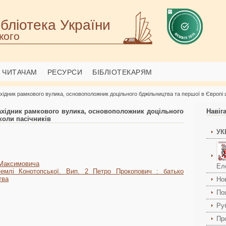
бліотека України
кого
ЧИТАЧАМ
РЕСУРСИ
БІБЛІОТЕКАРЯМ
ідник рамкового вулика, основоположник доцільного бджільництва та першої в Європі 
хідник рамкового вулика, основоположник доцільного
Навіг
коли пасічників
УК
 Максимовича
Ел
землі Конотопської. Вип. 2 Петро Прокопович : батько
тва
Но
По
Ру
Пр