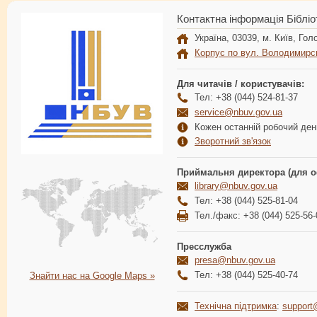
Контактна інформація Бібліо
Україна, 03039, м. Київ, Голо
Корпус по вул. Володимирс
Для читачів / користувачів:
Тел: +38 (044) 524-81-37
service@nbuv.gov.ua
Кожен останній робочий день
Зворотний зв'язок
Приймальня директора (для о
library@nbuv.gov.ua
Тел: +38 (044) 525-81-04
Тел./факс: +38 (044) 525-56-
Пресслужба
presa@nbuv.gov.ua
Тел: +38 (044) 525-40-74
Знайти нас на Google Maps »
Технічна підтримка
:
support