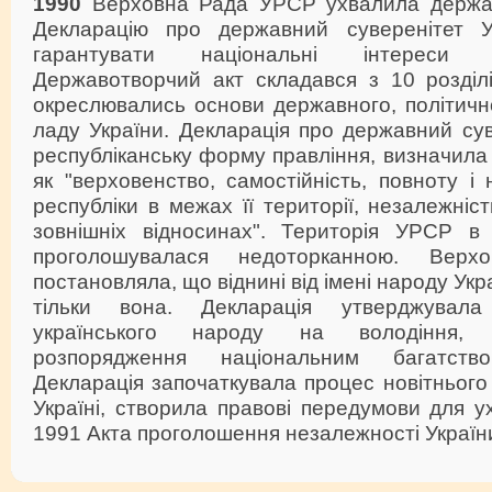
1990
Верховна Рада УРСР ухвалила держав
Декларацію про державний суверенітет Ук
гарантувати національні інтереси 
Державотворчий акт складався з 10 розділі
окреслювались основи державного, політичн
ладу України. Декларація про державний су
республіканську форму правління, визначила 
як "верховенство, самостійність, повноту і 
республіки в межах її території, незалежніст
зовнішніх відносинах". Територія УРСР в
проголошувалася недоторканною. Вер
постановляла, що віднині від імені народу Ук
тільки вона. Декларація утверджувал
українського народу на володіння, 
розпорядження національним багатств
Декларація започаткувала процес новітньог
Україні, створила правові передумови для 
1991 Акта проголошення незалежності Україн