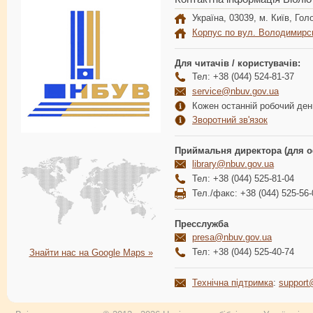
Україна, 03039, м. Київ, Голо
Корпус по вул. Володимирс
Для читачів / користувачів:
Тел: +38 (044) 524-81-37
service@nbuv.gov.ua
Кожен останній робочий день
Зворотний зв'язок
Приймальня директора (для о
library@nbuv.gov.ua
Тел: +38 (044) 525-81-04
Тел./факс: +38 (044) 525-56-
Пресслужба
presa@nbuv.gov.ua
Тел: +38 (044) 525-40-74
Знайти нас на Google Maps »
Технічна підтримка
:
support