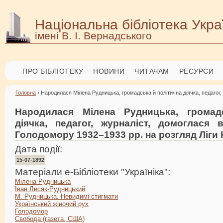
Національна бібліотека Укра
імені В. І. Вернадського
ПРО БІБЛІОТЕКУ
НОВИНИ
ЧИТАЧАМ
РЕСУРСИ
Головна
› Народилася Мілена Рудницька, громадська й політична діячка, педагог,
Народилася Мілена Рудницька, громад
діячка, педагог, журналіст, домоглася 
Голодомору 1932–1933 рр. на розгляд Ліги 
Дата події:
15-07-1892
Матеріали е-Бібліотеки "Україніка":
Мілена Рудницька
Іван Лисяк-Рудницький
М. Рудницька. Невидимі стигмати
Український жіночий рух
Голодомор
Свобода (газета, США)