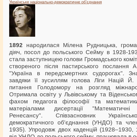
Українське національно-демократичне об’єднання
1892
народилася Мілена Рудницька, грома
діяч, посол до польського Сейму в 1928-19
стала заступницею голови Громадського коміт
створеного після пастирського послання 
"Україна в передсмертних судорогах". З
завдяки її зусиллям голова Ліги Націй Й. 
питання Голодомору на розгляд міжнаро
Отримала освіту у Львівському та Віденсько
фахом педагога філософії та математи
матеріалами дисертації "Математичні
Ренесансу". Співзасновник Українськ
демократичного об'єднання (УНДО) та чл
1935). Упродовж двох каденцій (1928–1930,
від УНДО до польського сейму, працювала в о