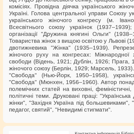
комісіях. Провідна діячка українського жіно
Україні. Голова центральної управи Союзу ук
українського жіночого конгресу (м. Івано-
Всесвітнього союзу українок (1937–1939); 
організації "Дружина княгині Ольги" (1938
Товариства жінок з вищою освітою у Львові (
двотижневика "Жінка" (1935–1939). Репрезе
жіночого руху на конгресах: Міжнародної ж
свободи (Відень, 1921; Дублін, 1926; Прага,
жіночого союзу (Берлін, 1929; Марсель, 1933).
"Свобода" (Нью-Йорк, 1950–1958), українсь
"Свобода" (Мюнхен, 1956–1960). Автор понад 
полемічних статей на виховні, феміністичні, 
політичні теми. Друковані праці: "Українська 
жінки", "Західня Україна під большевиками",
педагог, святий", "Невидимі стигмати".
Контактна інформація Бібліо