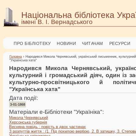
Національна бібліотека Укра
імені В. І. Вернадського
ПРО БІБЛІОТЕКУ
НОВИНИ
ЧИТАЧАМ
РЕСУРСИ
Головна
› Народився Микола Чернявський, український письменник, культурний і 
"Українська хата"
Народився Микола Чернявський, україн
культурний і громадський діяч, один із за
культурно-просвітницького й політи
"Українська хата"
Дата події:
3-01-1868
Матеріали е-Бібліотеки "Україніка":
Микола Чернявський
Херсонська губернія
Весняна повідь : повість в двох частинах
З розпуттів життя : (1. Під похилою вербою, 2. В затишку, 3. Степови
Українська співомовка