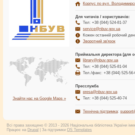
Корпус по вул. Володимирс
Для читачів / користувачів:
Тел: +38 (044) 524-81-37
service@nbuv.gov.ua
Кожен останній робочий день
Зворотний зв'язок
Приймальня директора (для о
library@nbuv.gov.ua
Тел: +38 (044) 525-81-04
Тел./факс: +38 (044) 525-56-
Пресслужба
presa@nbuv.gov.ua
Тел: +38 (044) 525-40-74
Знайти нас на Google Maps »
Технічна підтримка
:
support
Всі права захищено © 2013 - 2026 Національна бібліотека України імен
Працює на
Drupal
| За підтримки
OS Templates