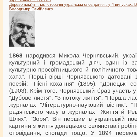
Дерево пам'яті : кн. історичні українські оповідання : у 4 випусках. В
Володимир Самійленко
1868
народився Микола Чернявський, украї
культурний і громадський діяч, один із за
культурно-просвітницького й політичного тов
хата". Перші вірші Чернявського датовані 
поезій: "Пісні кохання" (1895), "Донецькі со
(1903). Крім того, Чернявський брав участь 
"Дубове листя", "З потоку життя", "Перша лас
журналах "Літературно-науковий вісник", "
радянського часу в журналах "Життя й Рев
Шлях", "Зоря". Він першим в українській пое
картини з життя донецького селянства і робі
оповідання, спогади тощо. У 1894 перекл