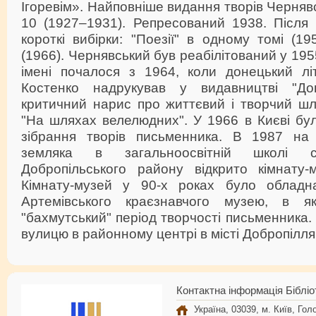
Ігоревім». Найповніше видання творів Чернявсь
10 (1927–1931). Репресований 1938. Після 
короткі вибірки: "Поезії" в одному томі (1959
(1966). Чернявський був реабілітований у 19
імені почалося з 1964, коли донецький лі
Костенко надрукував у видавництві "Дон
критичний нарис про життєвий і творчий шл
"На шляхах велелюдних". У 1966 в Києві бу
зібрання творів письменника. В 1987 на 
земляка в загальноосвітній школі с
Добропільського району відкрито кімнату-
Кімнату-музей у 90-х роках було обладна
Артемівського краєзнавчого музею, в я
"бахмутський" період творчості письменника.
вулицю в районному центрі в місті Добропілля
Контактна інформація Бібліо
Україна, 03039, м. Київ, Голо