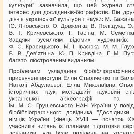
культури" зазначила, що цей журнал ст
інтерес для дослідників-біографістів. Він дру
діячів української культури і науки: М. Бажана
Ю. Яновського, О. Довженка, В. Поліщука, О.
B. Г. Кричевського, Г. Тасіна, М. Семенка
Завдяки зусиллям відомих художників:
Ф. С. Красицького, М. І. Івасюка, М. М. Глух
В. В. Дев'ятніна, Ю. П. Кривдіна, Г. М. Пу
багато ілюстрованим виданням.
Проблемам укладання біобібліографічн
присвячені виступи Елли Стьопченко та Вал
Наталі Абдулаєвої. Елла Миколаївна Cтьо
історичних наук, молодший науковий спів
української археографії та дж
ім. М. С. Грушевського НАН України у пові
біобібліографічного довідника "Дослідники 
німців України (кінець XVIII — початок XX
учасників читань із планами підготовки сері
довідників, яка буде поділена на хроноло