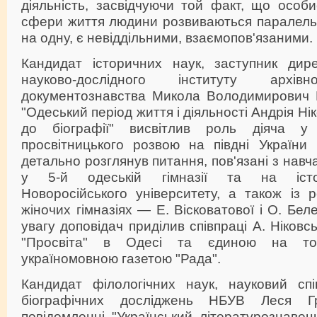
діяльність, засвідчуючи той факт, що особи
сфери життя людини розвиваються паралель
на одну, є невіддільними, взаємопов'язаними.
Кандидат історичних наук, заступник дире
науково-дослідного інституту арх
документознавства Микола Володимирович Г
"Одеський період життя і діяльності Андрія Ні
до біографії" висвітлив роль діяча у 
просвітницького розвою на півдні України 
детально розглянув питання, пов'язані з навч
у 5-й одеській гімназії та на істори
Новоросійського університету, а також із 
жіночих гімназіях — Е. Вісковатової і О. Бе
увагу доповідач приділив співпраці А. Ніковс
"Просвіта" в Одесі та єдиною на т
україномовною газетою "Рада".
Кандидат філологічних наук, науковий спів
біографічних досліджень НБУВ Леся Г
повідомленні "Український літературознавец