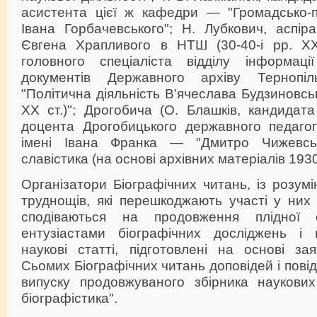
асистента цієї ж кафедри — "Громадсько-по
Івана Горбачевського"; Н. Лубкович, аспір
Євгена Храпливого в НТШ (30-40-і рр. ХХ 
головного спеціаліста відділу інформаці
документів Державного архіву Тернопі
"Політична діяльність В'ячеслава Будзиновськ
ХХ ст.)"; Дрогобича (О. Блашків, кандидата
доцента Дрогобицького державного педагогі
імені Івана Франка — "Дмитро Чижевсь
славістика (на основі архівних матеріалів 1930
Організатори Біографічних читань, із розум
труднощів, які перешкоджають участі у них 
сподіваються на продовження плідної 
ентузіастами біографічних досліджень і г
наукові статті, підготовлені на основі за
Сьомих Біографічних читань доповідей і пові
випуску продовжуваного збірника наукових
біографістика".