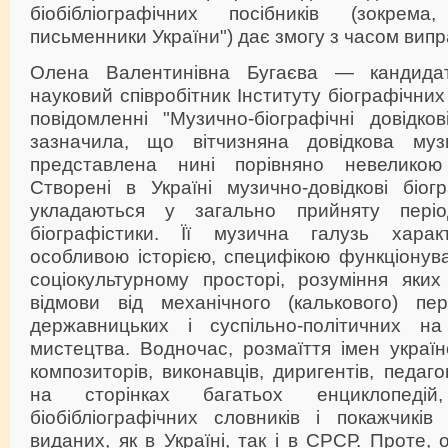
біобібліографічних посібників (зокрема
письменники України") дає змогу з часом випр
Олена Валентинівна Бугаєва — кандидат
науковий співробітник Інституту біографічни
повідомленні "Музично-біографічні довідко
зазначила, що вітчизняна довідкова музи
представлена нині порівняно невеликою 
Створені в Україні музично-довідкові біог
укладаються у загально прийняту період
біографістики. Її музична галузь харак
особливою історією, специфікою функціонув
соціокультурному просторі, розуміння як
відмови від механічного (калькового) пе
державницьких і суспільно-політичних н
мистецтва. Водночас, розмаїття імен украї
композиторів, виконавців, диригентів, педаг
на сторінках багатьох енциклопедій
біобібліографічних словників і покажчиків
виданих, як в Україні, так і в СРСР. Проте,