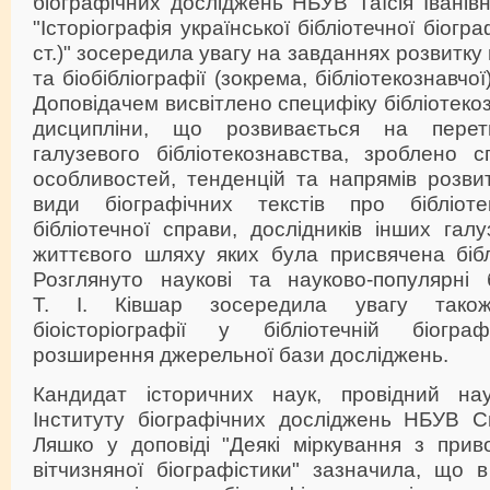
біографічних досліджень НБУВ Таїсія Іванівн
"Історіографія української бібліотечної біогр
ст.)" зосередила увагу на завданнях розвитку 
та біобібліографії (зокрема, бібліотекознавчої),
Доповідачем висвітлено специфіку бібліотекоз
дисципліни, що розвивається на перет
галузевого бібліотекознавства, зроблено с
особливостей, тенденцій та напрямів розви
види біографічних текстів про бібліотек
бібліотечної справи, дослідників інших гал
життєвого шляху яких була присвячена біблі
Розглянуто наукові та науково-популярні б
Т. І. Ківшар зосередила увагу тако
біоісторіографії у бібліотечній біограф
розширення джерельної бази досліджень.
Кандидат історичних наук, провідний нау
Інституту біографічних досліджень НБУВ С
Ляшко у доповіді "Деякі міркування з приво
вітчизняної біографістики" зазначила, що в