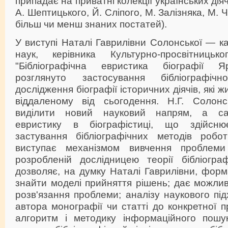
припадає на приватні колекції українських дія
А. Шептицького, Й. Сліпого, М. Залізняка, М. 
більш чи менш знаних постатей).
У виступі Наталі Гаврилівни Солонської — к
наук, керівника Культурно-просвітниц
"Бібліографічна евристика біографії 
розглянуто застосування бібліографіч
дослідження біографії історичних діячів, які 
віддаленому від сьогодення. Н.Г. Солонс
виділити новий науковий напрям, а сам
евристику в біографістиці, що здійсн
застування бібліографічних методів робот
виступає механізмом вивчення проблем
розробленій дослідницею теорії бібліогра
дозволяє, на думку Наталі Гаврилівни, форм
знайти моделі прийняття рішень; дає можлив
розв'язання проблеми; аналізу наукового під
автора монографії чи статті до конкретної 
алгоритм і методику інформаційного пошу