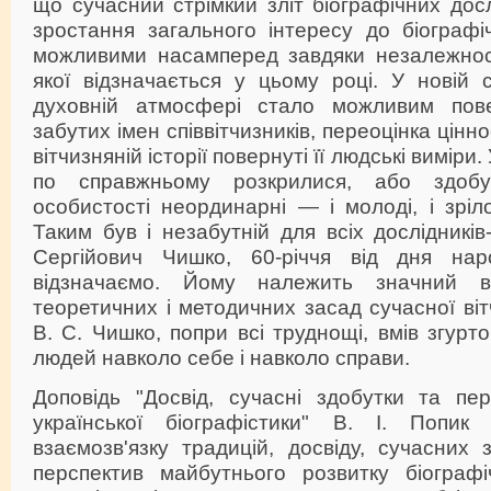
що сучасний стрімкий зліт біографічних досл
зростання загального інтересу до біографі
можливими насамперед завдяки незалежності
якої відзначається у цьому році. У новій су
духовній атмосфері стало можливим пов
забутих імен співвітчизників, переоцінка ціннос
вітчизняній історії повернуті її людські виміри
по справжньому розкрилися, або здоб
особистості неординарні — і молоді, і зріло
Таким був і незабутній для всіх дослідників-
Сергійович Чишко, 60-річчя від дня на
відзначаємо. Йому належить значний в
теоретичних і методичних засад сучасної віт
В. С. Чишко, попри всі труднощі, вмів згурт
людей навколо себе і навколо справи.
Доповідь "Досвід, сучасні здобутки та пер
української біографістики" В. І. Попик 
взаємозв'язку традицій, досвіду, сучасних з
перспектив майбутнього розвитку біограф