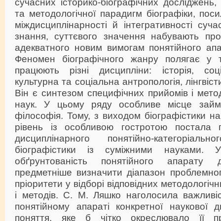
сучасних історико-біографічних досліджень,
та методологічної парадигм біографіки, пос
міждисциплінарності й інтегративності суча
знання, суттєвого значення набувають пр
адекватного новим вимогам понятійного апа
Феномен біографічного жанру полягає у 
працюють різні дисципліни: історія, соціо
культурна та соціальна антропологія, лінгвіст
Він є синтезом специфічних прийомів і метод
наук. У цьому ряду особливе місце займа
філософія. Тому, з виходом біографістики н
рівень із особливою гостротою постала п
дисциплінарного понятійно-категоріально
біографістики із суміжними науками. 
обґрунтованість понятійного апарату
предметніше визначити діапазон проблемног
пріоритети у відборі відповідних методологічн
і методів. С. М. Ляшко наголосила важливі
понятійному апараті конкретної наукової д
поняття, яке б чітко окреслювало її п