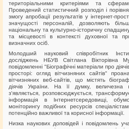
територіальними критеріями та сферами
Проведений статистичний розподіл і порівн
змогу апробації результатів у інтернет-прос
значущості персоналій, дозволяють біль
національну та культурно-історичну спадщину
та місцевості в контексті духовної та при
визначних осіб.
Молодший науковий співробітник Інсти
досліджень НБУВ Світлана Вікторівна М
повідомленні "Біографічні матеріали про діячі
просторі: огляд вітчизняних сайтів" проан
вітчизняних веб-сайтів, що містять біогра
діячів України. На її думку, величезна 
з'являється, розповсюджується, трансформу
інформація в Інтернетсередовищі, обумо
моніторингу подібних ресурсів спеціаліста
потенційно важливої та корисної інформації.
Низка наукових доповідей і повідомлень уч