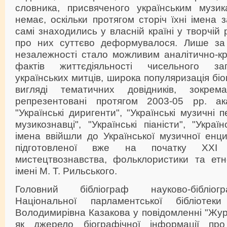
словника, присвяченого українським музик
немає, оскільки протягом сторіч їхні імена 
самі знаходились у власній країні у творчій 
про них суттєво деформувалося. Лише за 
незалежності стало можливим аналітично-к
фактів життєдіяльності чисельного за
українських митців, широка популяризація бі
вигляді тематичних довідників, зокр
репрезентовані протягом 2003-05 рр. ак
"Українські диригенти", "Українські музичні п
музикознавці", "Українські піаністи", "Україн
імена ввійшли до Української музичної енци
підготовленої вже на початку ХХІ 
мистецтвознавства, фольклористики та етн
імені М. Т. Рильського.
Головний бібліограф науково-бібліогр
Національної парламентської бібліотек
Володимирівна Казакова у повідомленні "Журн
як джерело біографічної інформації про 