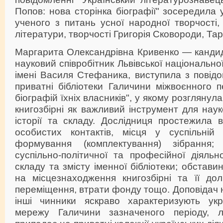
Попов: нова сторінка біографії" зосередила 
ученого з питань усної народної творчості, 
літератури, творчості Григорія Сковороди, Та
Маргарита Олександрівна Кривенко — кандид
науковий співробітник Львівської національної
імені Василя Стефаника, виступила з повідо
приватні бібліотеки Галичини міжвоєнного п
біографій їхніх власників", у якому розглянул
книгозбірні як важливий інструмент для науко
історії та складу. Дослідниця простежила в
особистих контактів, місця у суспільній
формування (комплектування) зібрання; 
суспільно-політичної та професійної діяльн
складу та змісту іменної бібліотеки; обставин
на місцезнаходження книгозбірні та її дол
переміщення, втрати фонду тощо. Доповідач н
інші чинники яскраво характеризують укра
мережу Галичини зазначеного періоду, л