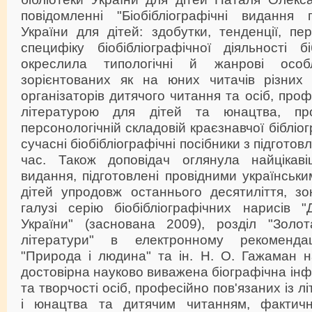
повідомленні "Біобібліографічні видання п
України для дітей: здобутки, тенденції, пе
специфіку біобібліографічної діяльності б
окреслила типологічні й жанрові особли
зорієнтованих як на юних читачів різних в
організаторів дитячого читання та осіб, проф
літературою для дітей та юнацтва, пр
персонологічній складовій краєзнавчої бібліог
сучасні біобібліографічні посібники з підгото
час. Також доповідач оглянула найцікавіші
видання, підготовлені провідними українськи
дітей упродовж останнього десятиліття, зо
галузі серію біобібліографічних нарисів "
України" (заснована 2009), розділ "Золот
літератури" в електронному рекоменда
"Природа і людина" та ін. Н. О. Гажаман н
достовірна науково виважена біографічна ін
та творчості осіб, професійно пов'язаних із л
і юнацтва та дитячим читанням, фактичн