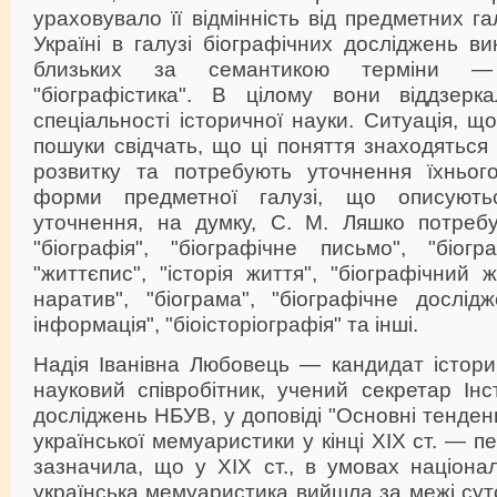
ураховувало її відмінність від предметних г
Україні в галузі біографічних досліджень в
близьких за семантикою терміни — 
"біографістика". В цілому вони віддзерк
спеціальності історичної науки. Ситуація, що
пошуки свідчать, що ці поняття знаходяться 
розвитку та потребують уточнення їхнього 
форми предметної галузі, що описують
уточнення, на думку, С. М. Ляшко потреб
"біографія", "біографічне письмо", "біогр
"життєпис", "історія життя", "біографічний 
наратив", "біограма", "біографічне дослідж
інформація", "біоісторіографія" та інші.
Надія Іванівна Любовець — кандидат істори
науковий співробітник, учений секретар Інс
досліджень НБУВ, у доповіді "Основні тенденц
української мемуаристики у кінці ХІХ ст. — пе
зазначила, що у ХІХ ст., в умовах націона
українська мемуаристика вийшла за межі суто