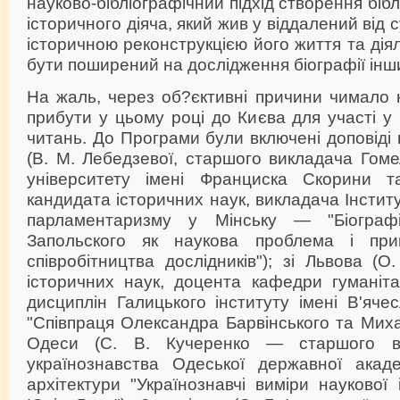
науково-бібліографічний підхід створення біб
історичного діяча, який жив у віддалений від 
історичною реконструкцією його життя та дія
бути поширений на дослідження біографії інши
На жаль, через об?єктивні причини чимало 
прибути у цьому році до Києва для участі у 
читань. До Програми були включені доповіді н
(В. М. Лебедзевої, старшого викладача Гом
університету імені Франциска Скорини т
кандидата історичних наук, викладача Інстит
парламентаризму у Мінську — "Біограф
Запольского як наукова проблема і при
співробітництва дослідників"); зі Львова (О
історичних наук, доцента кафедри гуманіта
дисциплін Галицького інституту імені В'яч
"Співпраця Олександра Барвінського та Мих
Одеси (С. В. Кучеренко — старшого в
українознавства Одеської державної акаде
архітектури "Українознавчі виміри наукової