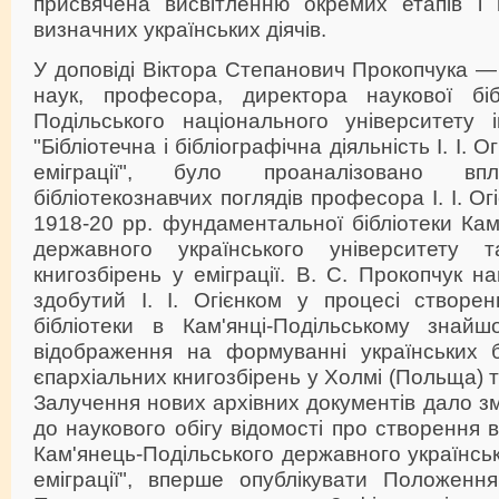
присвячена висвітленню окремих етапів і н
визначних українських діячів.
У доповіді Віктора Степанович Прокопчука —
наук, професора, директора наукової біб
Подільського національного університету і
"Бібліотечна і бібліографічна діяльність І. І. О
еміграції", було проаналізовано впл
бібліотекознавчих поглядів професора І. І. Ог
1918-20 рр. фундаментальної бібліотеки Кам
державного українського університету
книгозбірень у еміграції. В. С. Прокопчук н
здобутий І. І. Огієнком у процесі створен
бібліотеки в Кам'янці-Подільському знай
відображення на формуванні українських бі
єпархіальних книгозбірень у Холмі (Польща) та
Залучення нових архівних документів дало зм
до наукового обігу відомості про створення в
Кам'янець-Подільського державного українськ
еміграції", вперше опублікувати Положення