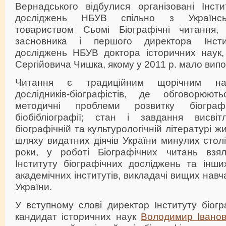
Вернадського відбулися організовані Інсти
досліджень НБУВ спільно з Українсь
товариством Сьомі Біографічні читання, 
засновника і першого директора Інсти
досліджень НБУВ доктора історичних наук,
Сергійовича Чишка, якому у 2011 р. мало випо
Читання є традиційним щорічним нау
дослідників-біографістів, де обговорюют
методичні проблеми розвитку біографі
біобібліографії; стан і завдання висвіт
біографічній та культурологічній літературі ж
шляху видатних діячів України минулих столі
роки, у роботі Біографічних читань взял
Інституту біографічних досліджень та інши
академічних інститутів, викладачі вищих навч
України.
У вступному слові директор Інституту біог
кандидат історичних наук
Володимир Івано