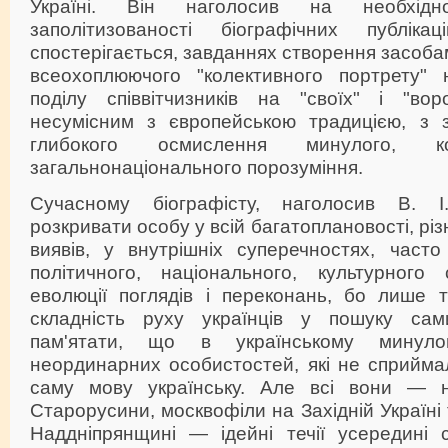
Україні. Він наголосив на необхідн
заполітизованості біографічних публіка
спостерігається, завданнях створення засоба
всеохоплюючого "колективного портрету" 
поділу співвітчизників на "своїх" і "во
несумісним з європейською традицією, з 
глибокого осмислення минулого, кон
загальнонаціонального порозуміння.
Сучасному біографісту, наголосив В. 
розкривати особу у всій багатоплановості, різн
виявів, у внутрішніх суперечностях, част
політичного, національного, культурного
еволюції поглядів і переконань, бо лише 
складність руху українців у пошуку са
пам'ятати, що в українському минул
неординарних особистостей, які не сприймал
саму мову українську. Але всі вони — на
Старорусини, москвофіли на Західній Україні 
Наддніпрянщині — ідейні течії усередині с