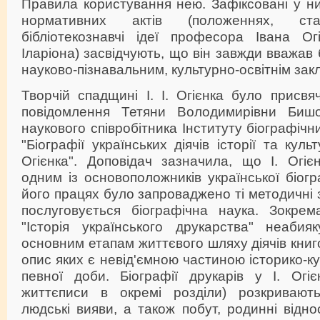
Правила користування нею. Зафіксовані у ни
нормативних актів (положеннях, ста
бібліотекознавчі ідеї професора Івана Ог
Іларіона) засвідчують, що він завжди вважав
науково-пізнавальним, культурно-освітнім зак
Творчій спадщині І. І. Огієнка було присв
повідомлення Тетяни Володимирівни Би
наукового співробітника Інституту біографіч
"Біографії українських діячів історії та кул
Огієнка". Доповідач зазначила, що І. Огі
одним із основоположників української біогр
його працях було запроваджено ті методичні 
послуговується біографічна наука. Зокрем
"Історія українського друкарства" неабия
основним етапам життєвого шляху діячів книг
опис яких є невід'ємною частиною історико-к
певної доби. Біографії друкарів у І. Огіє
життєписи в окремі розділи) розкривають
людські вияви, а також побут, родинні відн