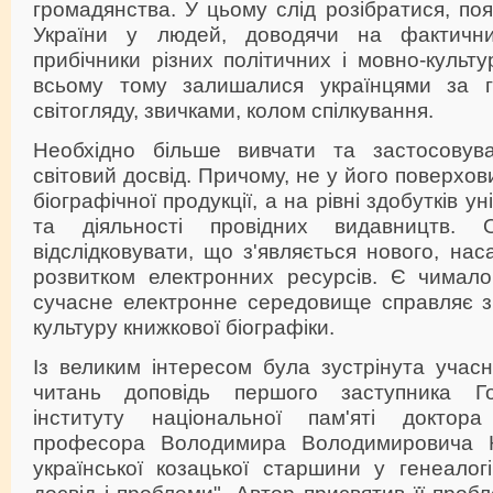
громадянства. У цьому слід розібратися, поя
України у людей, доводячи на фактичн
прибічники різних політичних і мовно-культу
всьому тому залишалися українцями за 
світогляду, звичками, колом спілкування.
Необхідно більше вивчати та застосовува
світовий досвід. Причому, не у його поверхов
біографічної продукції, а на рівні здобутків у
та діяльності провідних видавництв. 
відслідковувати, що з'являється нового, нас
розвитком електронних ресурсів. Є чимало
сучасне електронне середовище справляє зв
культуру книжкової біографіки.
Із великим інтересом була зустрінута учас
читань доповідь першого заступника Го
інституту національної пам'яті доктора
професора Володимира Володимировича К
української козацької старшини у генеалог
досвід і проблеми". Автор присвятив її проб