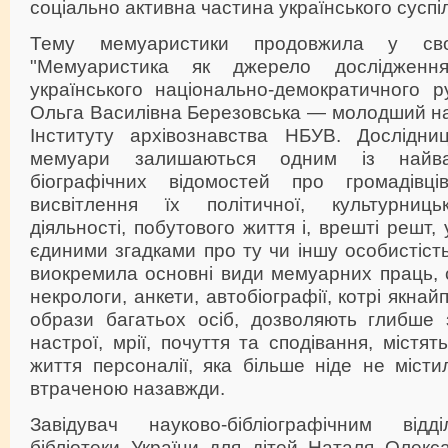
соціально активна частина українського суспі
Тему мемуаристики продовжила у сво
"Мемуаристика як джерело дослідження
українського національно-демократичного ру
Ольга Василівна Березовська — молодший на
Інституту архівознавства НБУВ. Дослідни
мемуари залишаються одним із найва
біографічних відомостей про громадівці
висвітлення їх політичної, культурницьк
діяльності, побутового життя і, врешті решт,
єдиними згадками про ту чи іншу особистість
виокремила основні види мемуарних праць, 
некрологи, анкети, автобіографії, котрі якна
образи багатьох осіб, дозволяють глибше з
настрої, мрії, почуття та сподівання, містя
життя персоналії, яка більше ніде не міст
втраченою назавжди.
Завідувач науково-бібліографічним відд
бібліотеки України для дітей Наталя Олекс