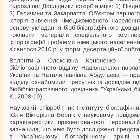
підрозділи: Дослідники історії німців: 1) Півдн
3) Галичини та Закарпаття. Об'єктом першого
історія вивчення німецькомовного населенн
основу укладання біобібліографічного довід
покласти матеріали спеціального комплек
історіографії проблеми німецького населення
з'явилося 2010 р. у формі дисертаційної робо
Валентина Олексіївна Кононенко — за
бібліографічного відділу Національної парла
України та Наталя Іванівна Абдулаєва — пра
відділу ознайомили присутніх із досвідом пі
біобібліографіччного довідника "Українські бі
К., 2008-10).
Науковий співробітник Інституту біографіч
Юлія Вікторівна Вернік у науковому повідомле
характеристики презентованості персоналі
зазначила, що нею було досліджено предста
в Українському біографічному архіві з