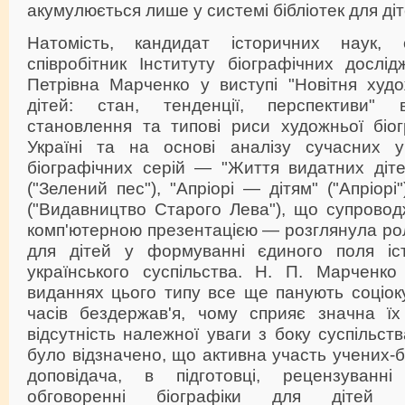
акумулюється лише у системі бібліотек для діт
Натомість, кандидат історичних наук,
співробітник Інституту біографічних досл
Петрівна Марченко у виступі "Новітня худо
дітей: стан, тенденції, перспективи" в
становлення та типові риси художньої біог
Україні та на основі аналізу сучасних у
біографічних серій — "Життя видатних дітей"
("Зелений пес"), "Апріорі — дітям" ("Апріорі"
("Видавництво Старого Лева"), що супровод
комп'ютерною презентацією — розглянула роль
для дітей у формуванні єдиного поля іст
українського суспільства. Н. П. Марченк
виданнях цього типу все ще панують соціок
часів бездержав'я, чому сприяє значна їх 
відсутність належної уваги з боку суспільст
було відзначено, що активна участь учених-б
доповідача, в підготовці, рецензуванн
обговоренні біографіки для дітей і