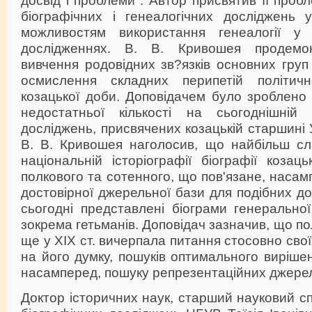
біографічних і генеалогічних досліджень 
можливостям використання генеалогії у з
дослідженнях. В. В. Кривошея продемо
вивчення родовідних зв?язків основних груп 
осмислення складних перипетій політично
козацької доби. Доповідачем було зроблено
недостатньої кількості на сьогоднішній 
досліджень, присвячених козацькій старшині Ук
В. В. Кривошея наголосив, що найбільш сл
національній історіографії біографії козац
полкового та сотенного, що пов'язане, насамп
достовірної джерельної бази для подібних д
сьогодні представлені біограми генерально
зокрема гетьманів. Доповідач зазначив, що по
ще у ХІХ ст. вичерпала питання стосовно своїх
на його думку, пошуків оптимального виріше
насамперед, пошуку репрезентаційних джере
Доктор історичних наук, старший науковий сп