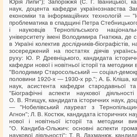
Юрія Липи"); Запоріжжя (С. Г. Іваницької, к
наук, доцента кафедри українознавства Зап
економіки та інформаційних технологій — "І
проблематика в спадщині Петра Стебницького"
і науковців Тернопільського національн
університету імені Володимира Гнатюка, де
в Україні колектив дослідників-біографістів, 
зосереджений на постатях діячів українсь
руху: Ю. Р. Древніцького, кандидата історич
кафедри нової і новітньої історії та методики
"Володимир Старосольський — соціал-демокр
половини 1920-х — 1930-х рр."; А. Б. Кліша, 
наук, асистента кафедри стародавньої та
"Біографічні аспекти наукової діяльності
О. В. Ятищук, кандидата історичних наук, до
— "Нобелівський лауреат з Тернопільщ
Агнон"; Л. В. Костюк, кандидата історичних н
нової і новітньої історії та методики ви
"О. Кандиба-Ольжич: основні аспекти грома
наукової діяльності"; Т. В. Лахманюк, кандид