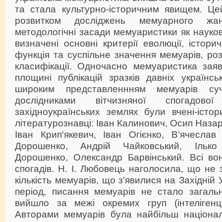
та стала культурно-історичним явищем. Це
розвитком досліджень мемуарного жан
методологічні засади мемуаристики як науков
визначені основні критерії еволюції, істори
функція та суспільне значення мемуарів, ро
класифікації. Одночасно мемуаристика зая
площині публікацій зразків давніх українсь
широким представленнням мемуарів суч
дослідниками вітчизняної спогадово
західноукраїнських землях були вчені-істор
літературознавці: Іван Калинович, Осип Назар
Іван Крип'якевич, Іван Огієнко, В'ячеслав
Дорошенко, Андрій Чайковський, Ільк
Дорошенко, Олександр Барвінський. Всі во
спогадів. Н. І. Любовець наголосила, що не
кількість мемуарів, що з'явилися на Західній 
період, писання мемуарів не стало загаль
вийшло за межі окремих груп (інтелігенці
Авторами мемуарів була найбільш націонал