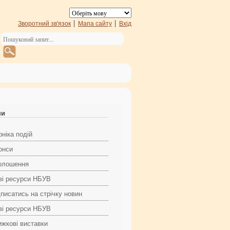
Зворотний зв'язок
Мапа сайту
Вхід
ни
ніка подій
онси
олошення
ві ресурси НБУВ
дписатись на стрічку новин
ві ресурси НБУВ
ижкові виставки