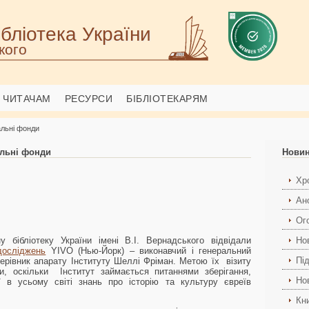
бліотека України
кого
ЧИТАЧАМ
РЕСУРСИ
БІБЛІОТЕКАРЯМ
альні фонди
альні фонди
Нови
Хро
Ан
Ог
 бібліотеку України імені В.І. Вернадського відвідали
Но
досліджень
YIVO (Нью-Йорк) – виконавчий і генеральний
Пі
ерівник апарату Інституту Шеллі Фріман. Метою їх візиту
 оскільки Інститут займається питаннями зберігання,
Но
ї в усьому світі знань про історію та культуру євреїв
Кн