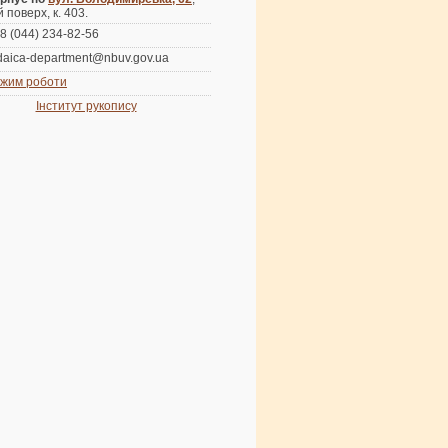
й поверх, к. 403.
8 (044) 234-82-56
daica-department@nbuv.gov.ua
жим роботи
Інститут рукопису