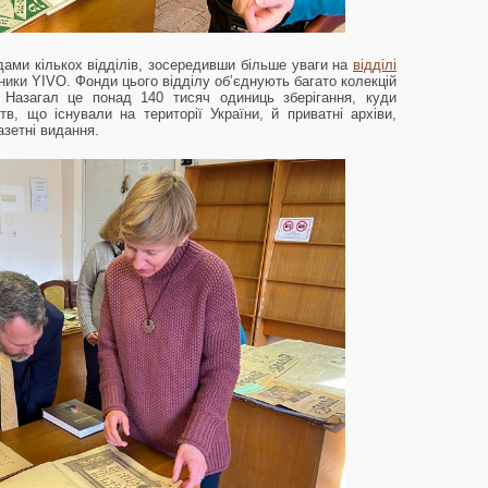
дами кількох відділів, зосередивши більше уваги на
відділі
ники YIVO. Фонди цього відділу об’єднують багато колекцій
. Назагал це понад 140 тисяч одиниць зберігання, куди
тв, що існували на території України, й приватні архіви,
азетні видання.