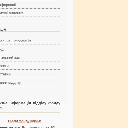
нференції
укові видання
ація
гальна інформація
нд
тальний зал
оєкти
ставки
вини відділу
ктна інформація відділу фонду
и
Відділ фонду юдаїки
рпус по
вул. Володимирська, 62
,