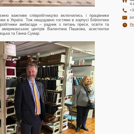
4-
+3
мно важливе співробітництво включились і працівники
ju
и в Україні. Тож нещодавно гостями в корпусі Бібліотеки
робітники амбасади – радник з питань преси, освіти та
Ре
 американських центрів Валентина Пашкова, асистентки
ецька та Ганна Сумар.