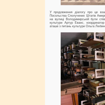
У продовження діалогу про це взає
Посольства Сполучених Штатів Америк
на вулиці Володимирській були спів
культури Артур Еванс, координатор
аташе з питань культури Ольга Любин