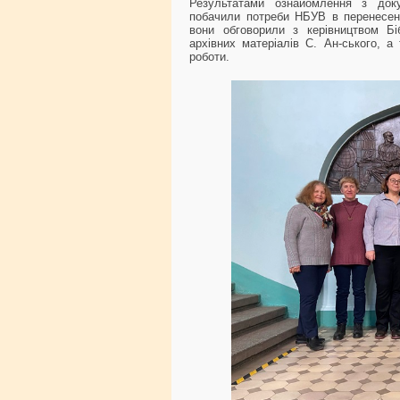
Результатами ознайомлення з док
побачили потреби НБУВ в перенесенні
вони обговорили з керівництвом Бі
архівних матеріалів С. Ан-ського, а
роботи.