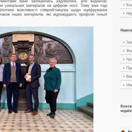
ументами вони залишились задоволені, але водночас
Ко
 унікальних матеріалів на цифрові носії. Тому вже тоді
бліотеки можливості співробітництва щодо оцифрування
На
 також інших матеріалів, які відповідають профілю їхньої
Навіг
За
Фо
Чи
Пр
Ви
Но
Конта
юдаїк
Ко