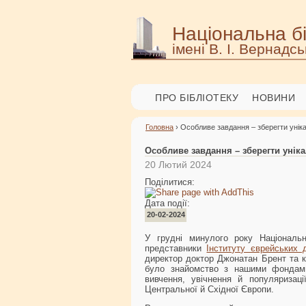
Національна бі
імені В. І. Вернадсь
ПРО БІБЛІОТЕКУ
НОВИНИ
Головна
› Особливе завдання – зберегти унік
Особливе завдання – зберегти унік
20 Лютий 2024
Поділитися:
Дата події:
20-02-2024
У грудні минулого року Національну
представники
Інституту єврейських 
директор доктор Джонатан Брент та к
було знайомство з нашими фондами,
вивчення, увічнення й популяризаці
Центральної й Східної Європи.