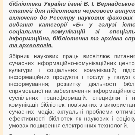
бібліотеки України імені В. І. Вернадсько
статей для підготовки чергового випуску
включено до Реєстру наукових фахових 
видання категорії «Б» у галузі іст
соціальних комунікацій зі спеціа
Інформаційна, бібліотечна та архівна спра
та археологія.
Збірник наукових праць висвітлює питання
сучасних інформаційно-комунікаційних центрі
культури і соціальних комунікацій; підго
інформаційних продуктів і послуг у галузі 
інформування; розвитку діяльності біблі
спрямованої на забезпечення інформаційног
суспільних трансформацій; специфіки і 
комунікації бібліотек, пов’язаних з використ
сучасних медіа; актуальні проблеми оптимі
ефективності бібліотек як наукових і соціок
умовах поширення електронних технологій.