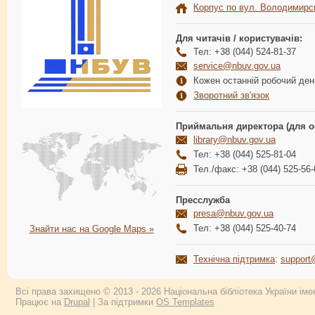
Корпус по вул. Володимирс
Для читачів / користувачів:
Тел: +38 (044) 524-81-37
service@nbuv.gov.ua
Кожен останній робочий день
Зворотний зв'язок
Приймальня директора (для о
library@nbuv.gov.ua
Тел: +38 (044) 525-81-04
Тел./факс: +38 (044) 525-56-
Пресслужба
presa@nbuv.gov.ua
Тел: +38 (044) 525-40-74
Знайти нас на Google Maps »
Технічна підтримка
:
support
Всі права захищено © 2013 - 2026 Національна бібліотека України імен
Працює на
Drupal
| За підтримки
OS Templates