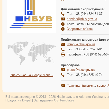
Для читачів / користувачів:
Тел: +38 (044) 524-81-37
service@nbuv.gov.ua
Кожен останній робочий день
Зворотний зв'язок
Приймальня директора (для о
library@nbuv.gov.ua
Тел: +38 (044) 525-81-04
Тел./факс: +38 (044) 525-56-
Пресслужба
presa@nbuv.gov.ua
Тел: +38 (044) 525-40-74
Знайти нас на Google Maps »
Технічна підтримка
:
support
Всі права захищено © 2013 - 2026 Національна бібліотека України імен
Працює на
Drupal
| За підтримки
OS Templates