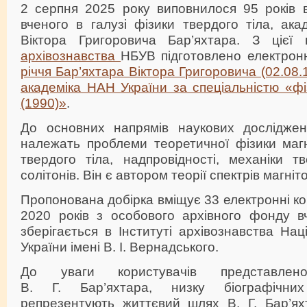
2 серпня 2025 року виповнилося 95 років 
вченого в галузі фізики твердого тіла, ак
Віктора Григоровича Бар’яхтара. З ціє
архівознавства
НБУВ підготовлено електрон
річчя Бар’яхтара Віктора Григоровича (02.08.
академіка НАН України за спеціальністю «фі
(1990)»
.
До основних напрямів наукових досліджен
належать проблеми теоретичної фізики магн
твердого тіла, надпровідності, механіки тв
солітонів. Він є автором теорії спектрів магні
Пропонована добірка вміщує 33 електронні ко
2020 років з особового архівного фонду 
зберігається в Інституті архівознавства Нац
України імені В. І. Вернадського.
До уваги користувачів представлен
В. Г. Бар’яхтара, низку біографічни
репрезентують життєвий шлях В. Г. Бар’ях