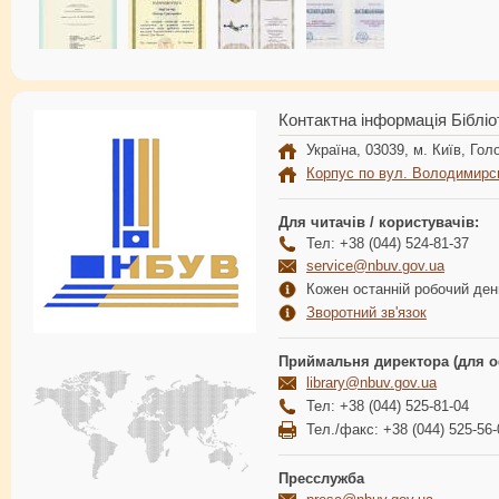
Контактна інформація Бібліо
Україна, 03039, м. Київ, Голо
Корпус по вул. Володимирс
Для читачів / користувачів:
Тел: +38 (044) 524-81-37
service@nbuv.gov.ua
Кожен останній робочий день
Зворотний зв'язок
Приймальня директора (для о
library@nbuv.gov.ua
Тел: +38 (044) 525-81-04
Тел./факс: +38 (044) 525-56-
Пресслужба