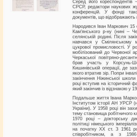
Серед його кореспондентів –
СРСР, редактори наукових жу
конференцій. У фонді так
документів, що відображають 
Народився Іван Маркович 15 с
Кам’янського р-ну (нині – Ч
селянській родині. Після зак
навчався у Смілянському ме
цукрової промисловості. У ро
мобілізований до Червоної ар
Черкаської повітряно-десантно
брав участь у Корсунь-Ше
Кишинівській операції, де за
якого втратив зір. Попри інвал
закінчення Ніжинської школи 
році вступив на історичний фа
який закінчив із відзнакою у 19
Подальше життя Івана Марков
Інститутом історії АН УРСР (н
України). У 1958 році він за
тему становища робітничого кла
1970 році – докторську дис
політиці німецького імперіалі
на початку ХХ ст. З 1961 
співробітником, а з 19