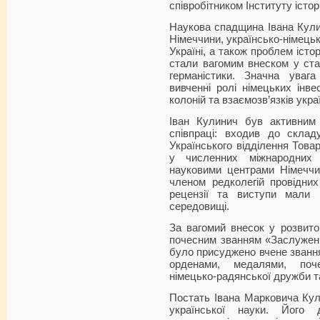
співробітником Інституту істор
Наукова спадщина Івана Кули
Німеччини, українсько-німецьк
Україні, а також проблем істор
стали вагомим внеском у ста
германістики. Значна уваг
вивченні ролі німецьких інвес
колоній та взаємозв’язків украї
Іван Кулинич був активним 
співпраці: входив до склад
Українського відділення Това
у численних міжнародних 
науковими центрами Німеччин
членом редколегій провідних
рецензії та виступи мали
середовищі.
За вагомий внесок у розвито
почесним званням «Заслужени
було присуджено вчене званн
орденами, медалями, поч
німецько-радянської дружби т
Постать Івана Марковича Кули
української науки. Його