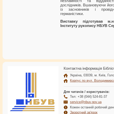
незламності та відданос
дослідників. Вшановуючи його
із засновників і провідн
германістики.
Виставку підготував м.н
Інституту рукопису НБУВ Се
Контактна інформація Бібліо
Україна, 03039, м. Київ, Голо
Корпус по вул. Володимирс
Для читачів / користувачів:
Тел: +38 (044) 524-81-37
service@nbuv.gov.ua
Кожен останній робочий день
Зворотний зв'язок