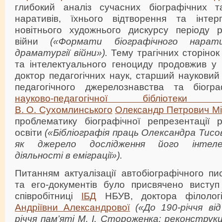
глибокий аналіз сучасних біографічних та
наративів, їхнього відтворення та інтер
новітнього художнього дискурсу періоду ро
війни
(«
Формати біографічного нарати
драматургії війни»)
.
Тему трагічних сторінок 
та інтелектуального геноциду продовжив у 
доктор педагогічних наук, старший науковий 
педагогічного джерелознавства та біогр
науково-педагогічної бібліотеки
В. О. Сухомлинського
Олександр Петрович М
проблематику біографічної репрезентації р
освіти
(«
Бібліографія праць Олександра Тисо
як джерело дослідження його інтелект
діяльності в еміграції»)
.
Питанням актуалізації автобіографічного п
та его-документів було присвячено виступ 
співробітниці
ІБД
НБУВ, доктора філолог
Андріївни Александрової
(«
До 190-річчя ві
річчя пам’яті М. І. Стороженка: реконструкц