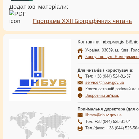
Додаткові матеріали:
Програма ХХІІ Біографічних читань
Контактна інформація Бібліо
Україна, 03039, м. Київ, Голо
Корпус по вул. Володимирс
Для читачів / користувачів:
Тел: +38 (044) 524-81-37
service@nbuv.gov.ua
Кожен останній робочий день
Зворотний зв'язок
Приймальня директора (для о
library@nbuv.gov.ua
Тел: +38 (044) 525-81-04
Тел./факс: +38 (044) 525-56-