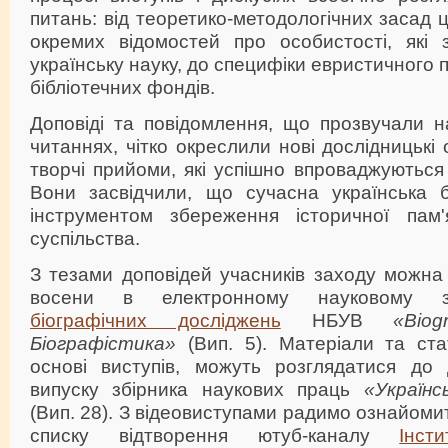
питань: від теоретико-методологічних засад 
окремих відомостей про особистості, які 
українську науку, до специфіки евристичного п
бібліотечних фондів.
Доповіді та повідомлення, що прозвучали н
читаннях, чітко окреслили нові дослідницькі
творчі прийоми, які успішно впроваджуються 
Вони засвідчили, що сучасна українська б
інструментом збереження історичної пам'я
суспільства.
З тезами доповідей учасників заходу можна
восени в електронному науковому 
біографічних досліджень
НБУВ
«Biog
Біографістика»
(Вип. 5). Матеріали та стат
основі виступів, можуть розглядатися до
випуску збірника наукових праць
«Українс
(Вип. 28). З відеовиступами радимо ознайоми
списку відтворення ютуб-каналу
Інст