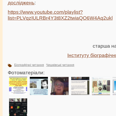
досліджень
:
https://www.youtube.com/playlist?
list=PLVqzIULRBr4Y3t8XZ2twiaQO6W4Aq2ukl
старша на
Інституту біографіч
Біографічні читання
Чишківські читання
Фотоматеріали: