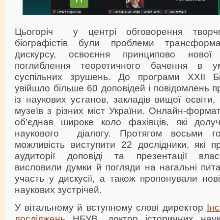
Цьогоріч у центрі обговорення творчо
біографістів були проблеми трансформац
дискурсу, освоєння принципово нової
поглиблення теоретичного бачення в у
суспільних зрушень. До програми ХХІІ Бі
увійшло більше 60 доповідей і повідомлень п
із наукових установ, закладів вищої освіти, б
музеїв з різних міст України. Онлайн-форма
об’єднав широке коло фахівців, які долу
наукового діалогу. Протягом восьми г
можливість виступити 22 дослідники, які п
аудиторії доповіді та презентації вла
висловили думки й погляди на нагальні пит
участь у дискусії, а також пропонували нові
наукових зустрічей.
У вітальному й вступному слові директор
Ін
досліджень
НБУВ, доктор історичних наук