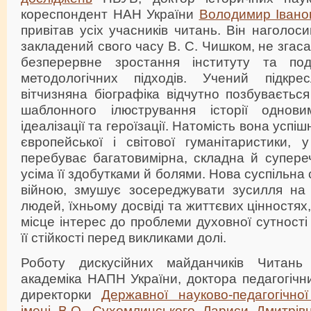
кореспондент НАН України
Володимир Івано
привітав усіх учасників читань. Він наголоси
закладений свого часу В. С. Чишком, не згаса
безперервне зростання інституту та под
методологічних підходів. Учений підкр
вітчизняна біографіка відчутно позбувається
шаблонного ілюстрування історії однови
ідеалізації та героїзації. Натомість вона усп
європейської і світової гуманітаристики, 
перебуває багатовимірна, складна й супере
усіма її здобутками й болями. Нова суспільна
війною, змушує зосереджувати зусилля на
людей, їхньому досвіді та життєвих цінностя
місце інтерес до проблеми духовної сутності
її стійкості перед викликами долі.
Роботу дискусійних майданчиків Читань 
академіка НАПН України, доктора педагогічн
директорки
Державної науково-педагогічної
імені В.О. Сухомлинського
Лариси Дмитрівн