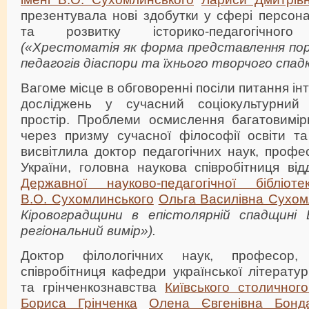
презентувала нові здобутки у сфері персона
та розвитку історико-педагогічного
(«
Хрестоматія як форма представлення пор
педагогів діаспори та їхнього творчого спад
Вагоме місце в обговоренні посіли питання інт
досліджень у сучасний соціокультурний
простір. Проблеми осмислення багатовимірн
через призму сучасної філософії освіти та
висвітлила доктор педагогічних наук, проф
України, головна наукова співробітниця від
Державної науково-педагогічної бібліот
В.О. Сухомлинського
Ольга Василівна Сухом
Кіровоградщини в епістолярній спадщині 
регіональний вимір»)
.
Доктор філологічних наук, професор,
співробітниця кафедри української літератур
та грінченкознавства
Київського столичного
Бориса Грінченка
Олена Євгенівна Бонд