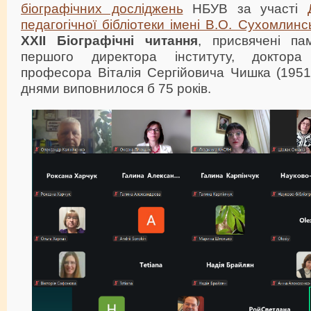
біографічних досліджень
НБУВ за участі
педагогічної бібліотеки імені В.О. Сухомлинс
ХХІІ Біографічні читання
, присвячені пам
першого директора інституту, доктора
професора Віталія Сергійовича Чишка (1951
днями виповнилося б 75 років.