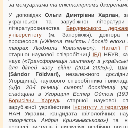
за мемуарними та епістолярними джерелами
У доповідях
Ольги Дмитрівни Харлан,
з
української та зарубіжної літератури
літературознавства
Бердянського державн
університету
(м. Запоріжжя), доктора фі
професора
(«Жіноча пам’ять і досвід епохи
творах Людмили Коваленко»),
Наталії 
старшої наукової співробітниці
ІБД
НБУВ, ка
наук
(«Трансформація пантеону в українськ
для дітей часу війни (2014–2025)»)
,
Шан
(Sándor Földvari),
незалежного дослідн
Угорщина), наукового співробітника і виклад
(«До 20-ї річниці смерті дослідниці укр
спадщини в Угорщині Естер Ойтозі (193
Борисівни Харчук
,
старшої наукової спі
зарубіжної україністики
Інституту літератур
НАН України, кандидата філологічних н
творчість Андрія Крижанівського»)
та і
процесі виступів і дискусіях всебічно роз