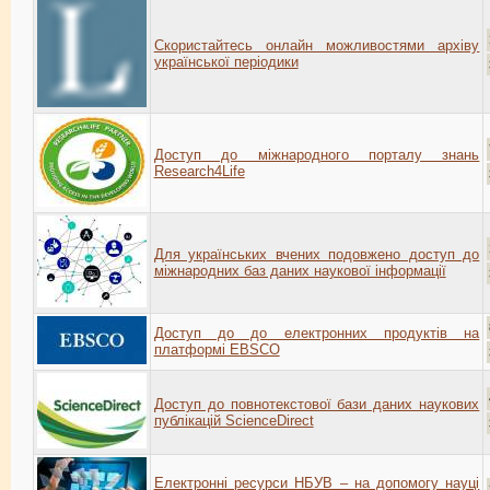
Скористайтесь онлайн можливостями архіву
української періодики
Доступ до міжнародного порталу знань
Research4Life
Для українських вчених подовжено доступ до
міжнародних баз даних наукової інформації
Доступ до до електронних продуктів на
платформі EBSCO
Доступ до повнотекстової бази даних наукових
публікацій ScienceDirect
Електронні ресурси НБУВ – на допомогу науці