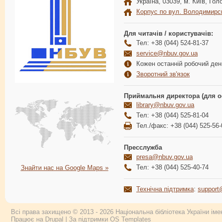
Україна, 03039, м. Київ, Голо
Корпус по вул. Володимирс
Для читачів / користувачів:
Тел: +38 (044) 524-81-37
service@nbuv.gov.ua
Кожен останній робочий день
Зворотний зв'язок
Приймальня директора (для о
library@nbuv.gov.ua
Тел: +38 (044) 525-81-04
Тел./факс: +38 (044) 525-56-
Пресслужба
presa@nbuv.gov.ua
Тел: +38 (044) 525-40-74
Знайти нас на Google Maps »
Технічна підтримка
:
support
Всі права захищено © 2013 - 2026 Національна бібліотека України імен
Працює на
Drupal
| За підтримки
OS Templates