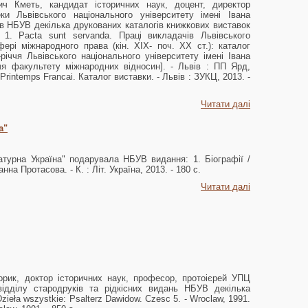
ч Кметь, кандидат історичних наук, доцент, директор
еки Львівського національного університету імені Івана
в НБУВ декілька друкованих каталогів книжкових виставок
: 1. Pacta sunt servanda. Праці викладачів Львівського
фері міжнародного права (кін. XIX- поч. XX cт.): каталог
річчя Львівського національного університету імені Івана
чя факультету міжнародних відносин]. - Львів : ПП Ярд,
a Printemps Francai. Каталог виставки. - Львів : ЗУКЦ, 2013. -
Читати далі
а"
ратурна Україна" подарувала НБУВ видання: 1. Біографії /
нна Протасова. - К. : Літ. Україна, 2013. - 180 с.
Читати далі
орик, доктор історичних наук, професор, протоієрей УПЦ
відділу стародруків та рідкісних видань НБУВ декілька
ieła wszystkie: Psalterz Dawidow. Czesc 5. - Wroclaw, 1991.