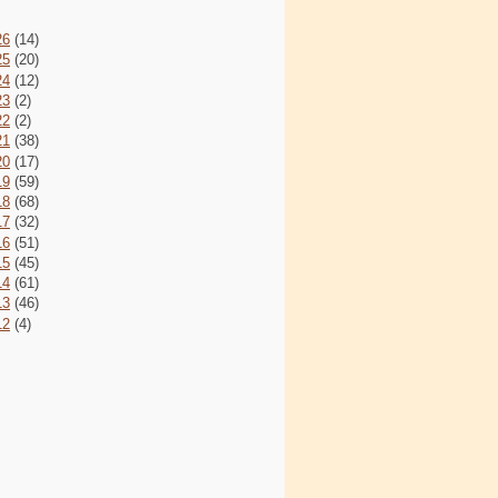
26
(14)
25
(20)
24
(12)
23
(2)
22
(2)
21
(38)
20
(17)
19
(59)
18
(68)
17
(32)
16
(51)
15
(45)
14
(61)
13
(46)
12
(4)