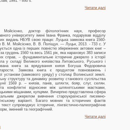
claw, 1991. - 850 s.
Читати далі
 Мойсієнко, доктор філологічних наук, професор
ного університету імені Івана Франка, подарував відділу
сних видань НБУВ свою працю: Луцька замкова книга 1560-
и В. М. Мойсієнко, В. В. Поліщук. — Луцьк, 2013. - 733 с. У
кується одна із перших повністю збережених актових книг –
за грудень 1560 та весь 1561 рік, яка нараховує 383 записи
их справ, – фундаментальне історичне джерело з історії
ла у складі Великого князівства Литовського, Руського і
вана книга за врядування князя Богуша Федоровича
тарости. Замкова книга є продуктом повноважень і
ї установи (замкового уряду) у столиці Волинської землі.
ьну структуру та динаміку розвитку станового суспільства
нії 1569 р. – князів, панів, шляхти, бояр, слуг, селян.
 та конфліктні відносини між шляхетськими маєтками,
уцькими міщанами, купцями. Вичерпно представлена сфера
кальним джерелом вивчення староукраїнської писемно-
аїнському варіанті. Багато мовних та історичних фактів
 текст супроводжує історичне, лінгвістично-палеографічне
орм, іменний та географічний.
Читати далі
ч