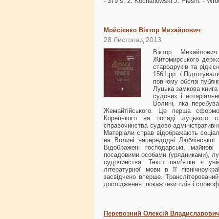
- 379 s. 2. Kochanowski J. Pieśni. - Wro
Мойсієнко Віктор Михайлович
28 Листопад 2013
Віктор Михайлович
Житомирського держав
стародруків та рідкі
1561 рр. / Підготувал
повному обсязі публі
Луцька замкова книга 
судових і нотаріальн
Волині, яка перебува
Жемайтійського. Це перша сформо
Корецького на посаді луцького с
справочинства судово-адміністративно
Матеріали справ відображають соціал
на Волині напередодні Люблінської у
Відображені господарські, майнові
посадовими особами (урядниками), л
судочинства. Текст пам’ятки є уні
літературної мови в її північноукр
засвідчено вперше. Транслітерований
дослідження, покажчики слів і словоф
Перевозний Олексій Владиславови