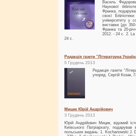
Василь Федорови
Наукової бібліот
Франка, подарува
своєї Бібліотеки
університету у с
виставки [до 350-
Франка та 20-річ
2012. - 24 с. 2. L
24 с.
Редакція газети "Літературна Україн
5 Грудень 2013
Редакція газети "Літе
упоряд. Сергій Козак, Га
Мицик Юрій Андрійович
3 Грудень 2013
Юрій Андрійович Мицик, відомий іст
Київського Патріархату, подарував 
польських видань: 1. Kochanowski J. Dz