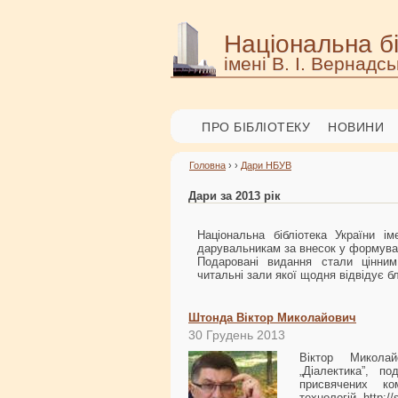
Національна бі
імені В. І. Вернадсь
ПРО БІБЛІОТЕКУ
НОВИНИ
Головна
› ›
Дари НБУВ
Дари за 2013 рік
Національна бібліотека України 
дарувальникам за внесок у формуван
Подаровані видання стали цінним
читальні зали якої щодня відвідує бл
Штонда Віктор Миколайович
30 Грудень 2013
Віктор Микола
„Діалектика”, 
присвячених ко
технологій. http:/