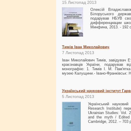
15 Листопад 2013
Олексій Владиславо
Білоруського держав
подарував НБУВ сво
дифференциации школ
Минфина, 2013. - 192 с
Тимів Іван Миколайович
7 Листопад 2013
Іван Миколайович Тимів, завідувач Е
краєзнавців України, подарував в
монографію: 1. Тимів І. М. Пам'ятка
музею Калущини.- Івано-Франківськ: Но
Український науковий інститут Гарв
5 Листопад 2013
Український науковий 
Research Institute) п
Ukrainian Studies: Vol. 
and the myth / Edited 
Cambridge, 2012. – 703 p.