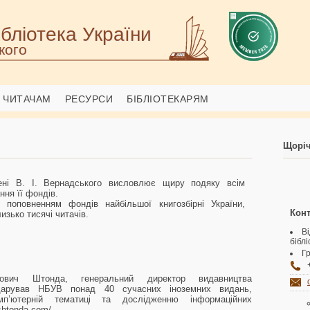
бліотека України
кого
ЧИТАЧАМ
РЕСУРСИ
БІБЛІОТЕКАРЯМ
Щоріч
імені В. І. Вернадського висловлює щиру подяку всім
ня її фондів.
 поповненням фондів найбільшої книгозбірні України,
Конт
изько тисячі читачів.
В
бібл
Гр
йович Штонда, генеральний директор видавництва
подарував НБУВ понад 40 сучасних іноземних видань,
мп’ютерній тематиці та дослідженню інформаційних
/shtonda.com/