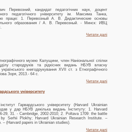
вич Перевозний, кандидат педагогічних наук, доцент
ного педагогічного університету ім. Максима Танка,
ю працю: 1. Перевозный А. В. Дидактические основы
ьного образования / А. В. Перевозный. - Минск: ИВЦ
.
Читати далі
тнографічного музею Калущини, член Наніональної спілки
ідділу стародруків та рідкісних видань НБУВ власну
 українського книгодрукування XVII ст. з Етнографічного
ва Зоря, 2013.- 64 с.
Читати далі
ардського університету
інститут Гарвардського університету (Harvard Ukrainian
ередав у дар НБУВ декілька видань Інституту: 1. Harvard
26-29, 31. - Cambridge, 2002-2010; 2. Poltava 1709: the battle
by Serhii Plokhy; Harvard Ukrainian Research Institute. –
 – (Harvard papers in Ukrainian studies).
Читати далі