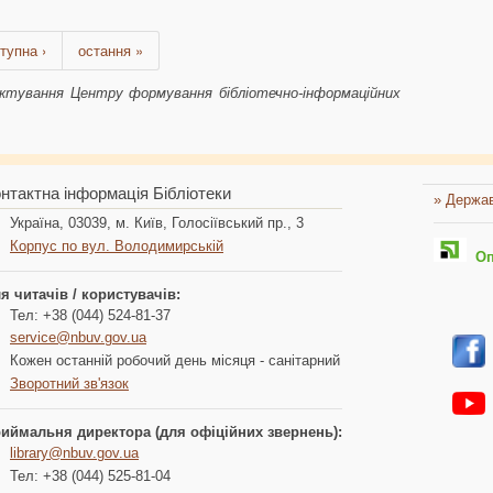
тупна ›
остання »
ектування Центру формування бібліотечно-інформаційних
нтактна інформація Бібліотеки
» Держав
Україна, 03039, м. Київ, Голосіївський пр., 3
Корпус по вул. Володимирській
Опл
я читачів / користувачів:
Тел: +38 (044) 524-81-37
service@nbuv.gov.ua
Кожен останній робочий день місяця - санітарний
Зворотний зв'язок
иймальня директора (для офіційних звернень):
library@nbuv.gov.ua
Тел: +38 (044) 525-81-04