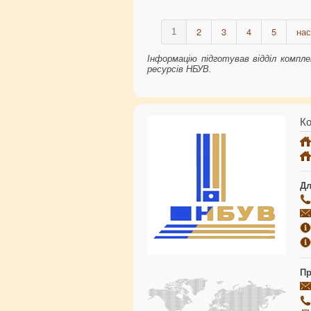
2
3
4
5
нас
1
Інформацію підготував відділ компл
ресурсів НБУВ.
Ко
Дл
Пр