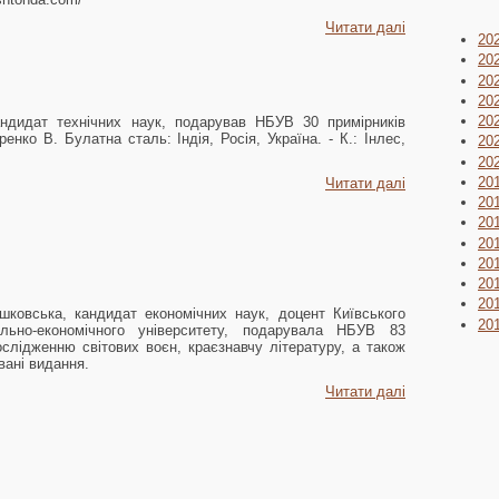
Читати далі
20
20
20
20
20
ндидат технічних наук, подарував НБУВ 30 примірників
ренко В. Булатна сталь: Індія, Росія, Україна. - К.: Інлес,
20
20
20
Читати далі
20
20
20
20
20
20
ковська, кандидат економічних наук, доцент Київського
20
ельно-економічного університету, подарувала НБУВ 83
ослідженню світових воєн, краєзнавчу літературу, а також
вані видання.
Читати далі