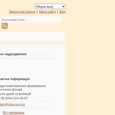
Зворотний зв'язок
Мапа сайту
Вхід
ні надходження
актна інформація
ідділ комплексного формування
іотечних фондів
упа дарів та колекцій
+38 (044) 524-45-97
dary@nbuv.gov.ua
Всі матеріали