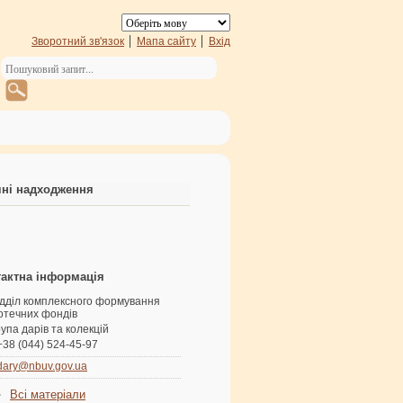
Зворотний зв'язок
Мапа сайту
Вхід
ні надходження
актна інформація
ідділ комплексного формування
іотечних фондів
упа дарів та колекцій
+38 (044) 524-45-97
dary@nbuv.gov.ua
Всі матеріали