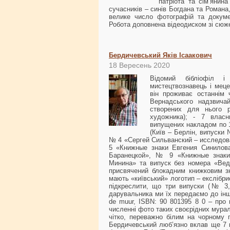
патріота та сім’янин
сучасників – синів Богдана та Романа,
велике число фотографій та докумен
Робота доповнена відеодиском зі сюж
Бердичевський Яків Ісаакович
18 Вересень 2020
Відомий бібліофіл і 
мистецтвознавець і меце
він проживає останнім ч
Вернадського надзвичай
створених для нього р
художника); - 7 власн
випущених накладом по 1
(Київ – Берлін, випуск
№ 4 «Сергей Сильванский – исследов
5 «Книжные знаки Евгения Синило
Баранецкой», № 9 «Книжные знак
Минина» та випуск без номера «Веду
присвячений блокадним книжковим зн
мають «київський» логотип – екслібр
підкреслити, що три випуски (№ 3,
дарувальника ми їх передаємо до інши
de muur, ISBN: 90 801395 8 0 – про в
численні фото таких своєрідних мурал
чітко, переважно білим на чорному п
Бердичевський люб’язно вклав ще 7 к