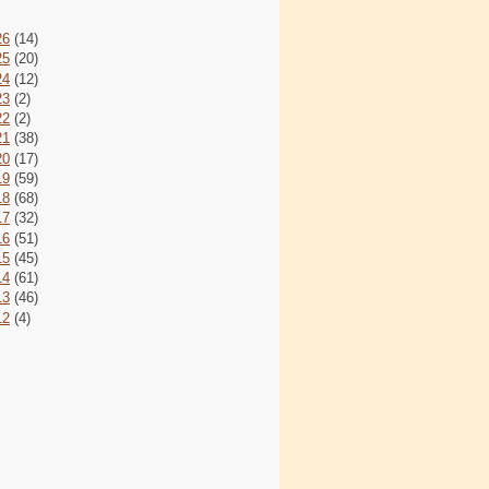
26
(14)
25
(20)
24
(12)
23
(2)
22
(2)
21
(38)
20
(17)
19
(59)
18
(68)
17
(32)
16
(51)
15
(45)
14
(61)
13
(46)
12
(4)