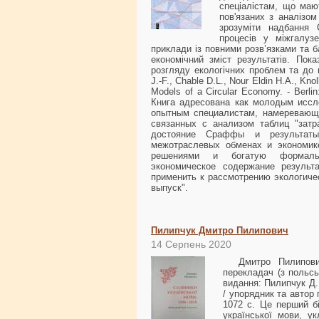
спеціалістам, що маю
пов'язаних з аналізом
зрозуміти надбання
процесів у міжгалузе
приклади із повними розв’язками та 
економічний зміст результатів. Пок
розгляду екологічних проблем та до 
J.-F., Chable D.L., Nour Eldin H.A., Kno
Models of a Circular Economy. - Berlin
Книга адресована как молодым иссл
опытным специалистам, намеревающ
связанных с анализом таблиц "затр
достояние Сраффы и результаты
межотраслевых обменах и экономик
решениями и богатую формаль
экономическое содержание результ
применить к рассмотрению экологиче
выпуск".
Пилипчук Дмитро Пилипович
14 Серпень 2020
Дмитро Пилипович П
перекладач (з польсь
видання: Пилипчук Д. 
/ упорядник та автор
1072 с. Це перший бі
української мови, у