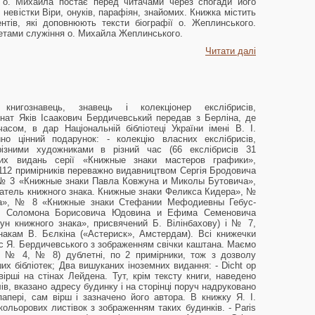
а о. Михайла постає перед читачами через спогади його
 невістки Віри, онуків, парафіян, знайомих. Книжка містить
тів, які доповнюють тексти біографії о. Жеплинського.
етами служіння о. Михайла Жеплинського.
Читати далі
книгознавець, знавець і колекціонер екслібрисів,
нат Яків Ісаакович Бердичевський передав з Берліна, де
асом, в дар Національній бібліотеці України імені В. І.
но цінний подарунок: - колекцію власних екслібрисів,
ізними художниками в різний час (66 екслібрисів 31
их видань серії «Книжные знаки мастеров графики»,
12 примірників переважно видавництвом Сергія Бродовича
и № 3 «Книжные знаки Павла Ковжуна и Миколы Бутовича»,
атель книжного знака. Книжные знаки Феликса Кидера», №
ва», № 8 «Книжные знаки Стефании Мефодиевны Гебус-
и Соломона Борисовича Юдовина и Ефима Семеновича
н книжного знака», присвячений Б. Вілінбахову) і № 7,
акам В. Бєлкіна («Астериск», Амстердам). Всі книжечки
ис Я. Бердичевського з зображенням свічки каштана. Маємо
 № 4, № 8) дублетні, по 2 примірники, тож з дозволу
х бібліотек; Два вишуканих іноземних видання: - Dicht op
ірші на стінах Лейдена. Тут, крім тексту книги, наведено
ів, вказано адресу будинку і на сторінці поруч надруковано
апері, сам вірш і зазначено його автора. В книжку Я. І.
ольорових листівок з зображенням таких будинків. - Paris