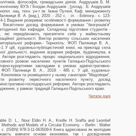
 політиків, філософів, громадських діячів. Андрушків Б. М.
хнічному ВУЗі / Богдан Андрушків ; [уклад.: Б. Андрушків
Тернопіл. нац. техн. ун-т ім. Івана Пулюя, Каф. менеджменту
ляниця В. А. [вид.], 2020. - 252 с. : іл. - Бібліогр.: с. 123-
-74-1 Видання розкриває особливості формування і розвитку
. Висвітлено досвід формування в умовах "безгрошів'я"
методичної баз кафедри. Складнощі підготовки студентів -
рів, які передбачають присвятити себе у маймутньому
ваційної діяльності. Вектор розвитку сільських населених
ериторіальної реформи.- Тернопіль: ФОП Паляниця В. А.,
-1 У цій, художньо-публіцистичній книзі, на прикладі села
ої діяльності, ведення аграрних реформ, будівництва, в
в. Автори розглядають процес національного відродження,
овного розвою населених пунктів Галицько-Подільського
торно-курортними закладами в умовах адміністративно-
: ФОП Паляниця В. А., 2019. - 485 с. У цій, художньо-
ла Конопківка та розміщеного у ньому санаторію "Медобори",
екти розвитку пересічного населеного пункту, досвід
дміністративно-господарської реформи. Автори розглядають
родження, у рамках традицій Галицько-Подільського краю.
Читати далі
ble D. L., Nour Eldin H. A., Knolle H. Sraffa and Leontief
 Methods and Models of a Circular Economy. – Berlin : Walter
29 с. (ISBN) 978-3-11-063509-6 Книга адресована як молодим
жають вивчати основи економіки, так і досвідченим