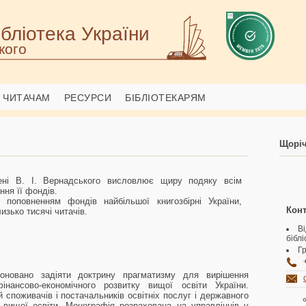
бліотека України
кого
ЧИТАЧАМ
РЕСУРСИ
БІБЛІОТЕКАРЯМ
Щоріч
імені В. І. Вернадського висловлює щиру подяку всім
ня її фондів.
 поповненням фондів найбільшої книгозбірні України,
Конт
изько тисячі читачів.
В
бібл
Гр
поновано задіяти доктрину прагматизму для вирішення
нансово-економічного розвитку вищої освіти України.
й споживачів і постачальників освітніх послуг і державного
вищої освіти. Монографія розрахована на управлінців у