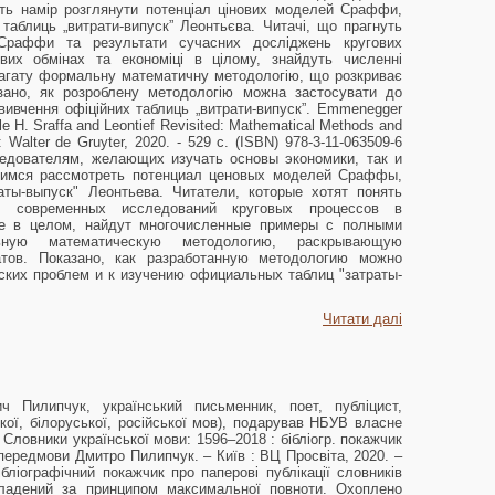
ть намір розглянути потенціал цінових моделей Сраффи,
 таблиць „витрати-випуск” Леонтьєва. Читачі, що прагнуть
 Сраффи та результати сучасних досліджень кругових
вих обмінах та економіці в цілому, знайдуть численні
багату формальну математичну методологію, що розкриває
азано, як розроблену методологію можна застосувати до
вивчення офіційних таблиць „витрати-випуск”. Emmenegger
lle H. Sraffa and Leontief Revisited: Mathematical Methods and
: Walter de Gruyter, 2020. - 529 с. (ISBN) 978-3-11-063509-6
едователям, желающих изучать основы экономики, так и
имся рассмотреть потенциал ценовых моделей Сраффы,
аты-выпуск" Леонтьева. Читатели, которые хотят понять
 современных исследований круговых процессов в
е в целом, найдут многочисленные примеры с полными
ную математическую методологию, раскрывающую
атов. Показано, как разработанную методологию можно
ских проблем и к изучению официальных таблиц "затраты-
Читати далі
илипчук, український письменник, поет, публіцист,
кої, білоруської, російської мов), подарував НБУВ власне
Словники української мови: 1596–2018 : бібліогр. покажчик
 передмови Дмитро Пилипчук. – Київ : ВЦ Просвіта, 2020. –
бліографічний покажчик про паперові публікації словників
кладений за принципом максимальної повноти. Охоплено