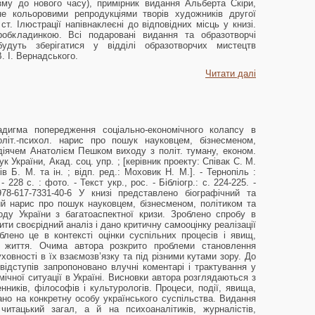
ізму до нового часу), примірник видання Альберта Скіри,
е кольоровими репродукціями творів художників другої
. Ілюстрації напівнаклеєні до відповідних місць у книзі.
робкладинкою. Всі подаровані видання та образотворчі
будуть зберігатися у відділі образотворчих мистецтв
В. І. Вернадського.
Читати далі
адигма попередження соціально-економічного колапсу в
політ.-психол. нарис про пошук науковцем, бізнесменом,
діячем Анатолієм Пешком виходу з політ. туману, економ.
ук України, Акад. соц. упр. ; [керівник проекту: Співак С. М.
ів Б. М. та ін. ; відп. ред.: Моховик Н. М.]. - Тернопіль :
 228 с. : фото. - Текст укр., рос. - Бібліогр.: с. 224-225. -
8-617-7331-40-6 У книзі представлено біографічний та
ий нарис про пошук науковцем, бізнесменом, політиком та
ду України з багатоаспектної кризи. Зроблено спробу в
ти своєрідний аналіз і дано критичну самооцінку реалізації
лено це в контексті оцінки суспільних процесів і явищ,
с життя. Очима автора розкрито проблеми становлення
ховності в їх взаємозв’язку та під різними кутами зору. До
відступів запропоновано влучні коментарі і трактування у
мічної ситуації в Україні. Висновки автора розглядаються з
енників, філософів і культурологів. Процеси, події, явища,
ано на конкретну особу українського суспільства. Видання
тацький загал, а й на психоаналітиків, журналістів,