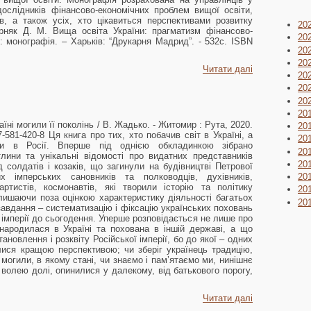
дослідників фінансово-економічних проблем вищої освіти,
ів, а також усіх, хто цікавиться перспективами розвитку
20
ірняк Д. М. Вища освіта України: прагматизм фінансово-
20
: монографія. – Харьків: “Друкарня Мадрид”. - 532с. ISBN
20
20
Читати далі
20
20
20
20
їні могили її поколінь / В. Жадько. - Житомир : Рута, 2020.
20
7-581-420-8 Ця книга про тих, хто побачив світ в Україні, а
20
ти в Росії. Вперше під однією обкладинкою зібрано
20
тлини та унікальні відомості про видатних представників
20
д солдатів і козаків, що загинули на будівництві Петрової
х імперських сановників та полководців, духівників,
20
 артистів, космонавтів, які творили історію та політику
20
олишаючи поза оцінкою характеристику діяльності багатьох
20
 завдання – систематизацію і фіксацію українських поховань
 імперії до сьогодення. Уперше розповідається не лише про
народилася в Україні та похована в іншій державі, а що
ановлення і розквіту Російської імперії, бо до якої – одних
ися кращою перспективою; чи зберіг українець традицію,
і могили, в якому стані, чи знаємо і пам’ятаємо ми, нинішнє
, волею долі, опинилися у далекому, від батькового порогу,
Читати далі