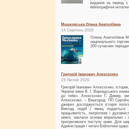
видання за період з
бібліографічні нотатк
Мошковська Олена Анатоліївна
14 Серпень 2020
Олена Анатоліївна М
національного торгов
200 сучасних періоди
Григорій Іванович Алєксєєнко
19 Лютий 2020
Григорій Іванович Алєксєєнко, істори
України імені В. І. Вернадського кни
до тебе». Алєксєєнко Г. Димер, ми
Алєксєєнко. – Вишгород: ПП Сергійчу
джерел досліджується історія поліс
Виклад подій і явищ подається ч
працьовитість, патріотизм і духовні
землі, заклали основи моральних і 
прогресивного поступу краю. Для широ
Адміністрація і читачі Бібліотеки щир