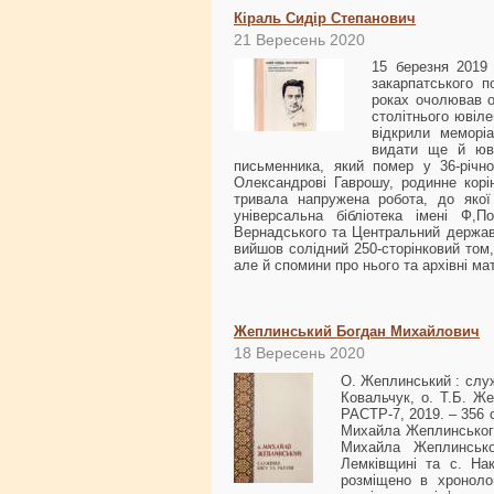
Кіраль Сидір Степанович
21 Вересень 2020
15 березня 2019
закарпатського п
роках очолював о
столітнього ювіле
відкрили меморі
видати ще й юві
письменника, який помер у 36-річно
Олександрові Гаврошу, родинне корін
тривала напружена робота, до якої
універсальна бібліотека імені Ф,П
Вернадського та Центральний державн
вийшов солідний 250-сторінковий том,
але й спомини про нього та архівні м
Жеплинський Богдан Михайлович
18 Вересень 2020
О. Жеплинський : служ
Ковальчук, о. Т.Б. Ж
РАСТР-7, 2019. – 356 
Михайла Жеплинського.
Михайла Жеплинсько
Лемківщині та с. На
розміщено в хроноло