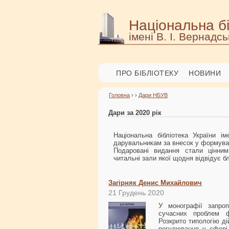
Національна бі
імені В. І. Вернадсь
ПРО БІБЛІОТЕКУ
НОВИНИ
Головна
› ›
Дари НБУВ
Дари за 2020 рік
Національна бібліотека України 
дарувальникам за внесок у формуван
Подаровані видання стали цінним
читальні зали якої щодня відвідує бл
Загірняк Денис Михайлович
21 Грудень 2020
У монографії запро
сучасних проблем фі
Розкрито типологію ді
регулювання у сфері 