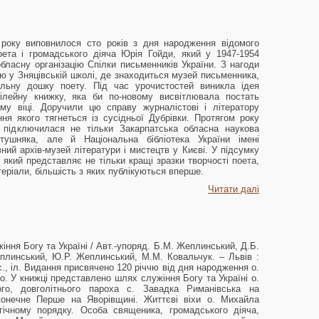
 року виповнилося сто років з дня народження відомого
оета і громадського діяча Юрія Гойди, який у 1947-1954
бласну організацію Спілки письменників України. З нагоди
ю у Зняцівській школі, де знаходиться музей письменника,
альну дошку поету. Під час урочистостей виникла ідея
лейну книжку, яка би по-новому висвітлювала постать
му віці. Доручили цю справу журналістові і літератору
ня якого тягнеться із сусідньої Дубрівки. Протягом року
 підключилася не тільки Закарпатська обласна наукова
отушняка, але й Національна бібліотека України імені
ий архів-музей літератури і мистецтв у Києві. У підсумку
 який представляє не тільки кращі зразки творчості поета,
атеріали, більшість з яких публікуються вперше.
Читати далі
іння Богу та Україні / Авт.-упоряд. Б.М. Жеплинський, Д.Б.
еплинський, Ю.Р. Жеплинський, М.М. Ковальчук. – Львів :
с., іл. Видання присвячено 120 річчю від дня народження о.
 У книжці представлено шлях служіння Богу та Україні о.
го, довголітнього пароха с. Завадка Риманівська на
конечне Перше на Яворівщині. Життєві віхи о. Михайла
гічному порядку. Особа священика, громадського діяча,