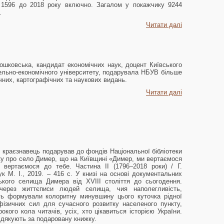
 1596 до 2018 року включно. Загалом у покажчику 9244
и.
Читати далі
ошковська, кандидат економічних наук, доцент Київського
ельно-економічного університету, подарувала НБУВ більше
чних, картографічних та наукових видань.
Читати далі
к, краєзнавець подарував до фондів Національної бібліотеки
жку про село Димер, що на Київщині «Димер, ми вертаємося
 вертаємося до тебе. Частина II (1796–2018 роки) / Г.
к М. І., 2019. – 416 с. У книзі на основі документальних
ького селища Димера від XVIII століття до сьогодення.
ерез життєписи людей селища, чия наполегливість,
сть формували колоритну минувшину цього куточка рідної
фізичних сил для сучасного розвитку населеного пункту,
кого кола читачів, усіх, хто цікавиться історією України.
о дякують за подаровану книжку.