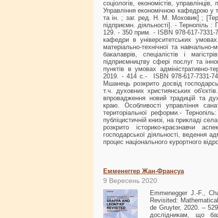
соціологів, економістів, управлінців,
Управління економічною кафедрою у те
та ін. ; заг. ред. Н. М. Моховик] ; [
підприємн. діяльності]. - Тернопіль : Па
129. - 350 прим. - ISBN 978-617-7331
кафедри в університетських умовах
матеріально-технічної та навчально-
бакалаврів, спеціалістів і магіст
підприємництву сфері послуг та інно
пунктів в умовах адміністративно-т
2019. - 414 с.- ISBN 978-617-7331-74
Мшанець розкрито досвід господарськ
т.ч. духовних християнських об'єкті
впровадження новий традицій та дух
краю. Особливості управління сана
територіальної реформи.- Тернопіль
публіцистичній книзі, на прикладі се
розкрито історико-краєзнавчи асп
господарської діяльності, ведення а
процес національного курортного від
Емменеггер Жан-Франсуа
9 Вересень 2020
Emmenegger J.-F., Cha
Revisited: Mathematical
de Gruyter, 2020. – 5
дослідникам, що ба