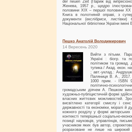
der neuen Zeit (Париж від імпресіон
Женева, 1957 р., щедро ілюстрован
половини ХІХ – першої половини ХХ ст
Книга в полотняній оправі, з супе
документи (екслібриси, листівки) 
Національної бібліотеки України імені 
Пешко Анатолій Володимирович
14 Вересень 2020
Вийти з пітьми. Пар
Україні : біогр. та 
політиком та громад. 
тупика / Акад. екон. на
; авт.-уклад.: Андрушк
Паляниця В. А., 2017. -
1000 прим. - ISBN 97
політично-психологічн
громадським діячем А. Пешком вихо
художньо-публіцистичній формі здійсни
власних життєвих можливостей. Зроб
висвітлено категорії смислу і сен
державності та економіки, моралі й ду
кожного розділу у формі авторських 
контексті теперішньої соціально-еконо
позиції науковців, управлінців, письм
учасником яких був автор, спроектов
розраховане не лише на широкий чи