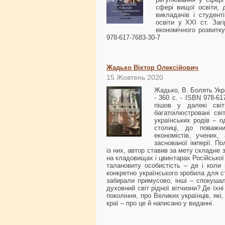
сфері вищої освіти, 
викладачів і студент
освіти у ХХІ ст. Заг
економічного розвитку
978-617-7683-30-7
Жадько Віктор Олексійович
15 Жовтень 2020
Жадько, В. Болять Укра
- 360 с. - ISBN 978-61
пішов у далекі сві
багатоілюстровані сві
українських родів – о
столиці, до поважни
економістів, учених,
заснованої імперії. П
із них, автор ставив за мету складне
на кладовищах і цвинтарах Російської
талановиту особистість – де і коли 
конкретно українського зробила для ст
забирали примусово, інші – спокушал
духовний світ рідної вітчизни? Де їхн
покоління, про Великих українців, які
краї – про це й написано у виданні.