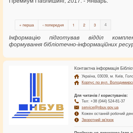
Премиум Паблишинг, 2017. - Январь.
« перша
‹ попередня
1
2
3
4
Інформацію підготував відділ компл
формування бібліотечно-інформаційних ресур
Контактна інформація Бібліо
Україна, 03039, м. Київ, Голо
Корпус по вул. Володимирс
Для читачів / користувачів:
Тел: +38 (044) 524-81-37
service@nbuv.gov.ua
Кожен останній робочий день
Зворотний зв'язок
Приймальня директора (для о