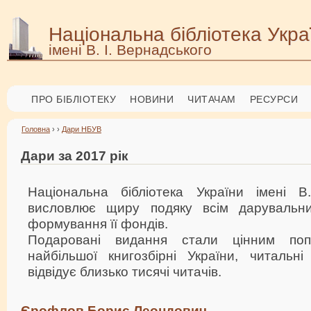
Національна бібліотека Укра
імені В. І. Вернадського
ПРО БІБЛІОТЕКУ
НОВИНИ
ЧИТАЧАМ
РЕСУРСИ
Головна
› ›
Дари НБУВ
Дари за 2017 рік
Національна бібліотека України імені В
висловлює щиру подяку всім дарувальн
формування її фондів.
Подаровані видання стали цінним поп
найбільшої книгозбірні України, читальн
відвідує близько тисячі читачів.
Єрофлов Борис Леондович