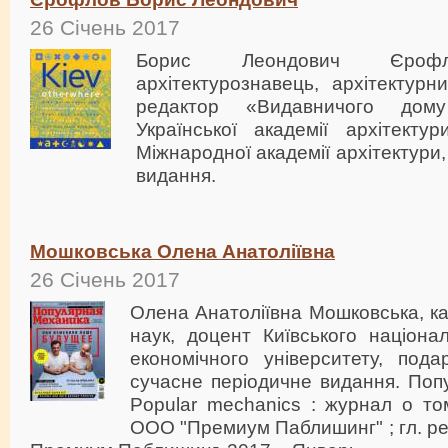
26 Січень 2017
Борис Леондович Єрофло
архітектурознавець, архітектурн
редактор «Видавничого дом
Української академії архітекту
Міжнародної академії архітектури
видання.
Мошковська Олена Анатоліївна
26 Січень 2017
Олена Анатоліївна Мошковська, к
наук, доцент Київського націона
економічного університету, по
сучасне періодичне видання. Поп
Popular mechanics : журнал о то
ООО "Премиум Паблишинг" ; гл. ред.