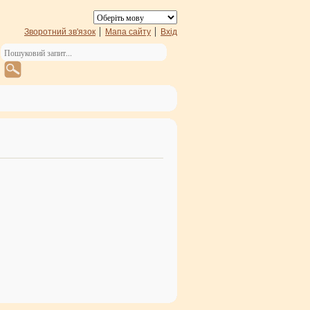
Зворотний зв'язок
Мапа сайту
Вхід