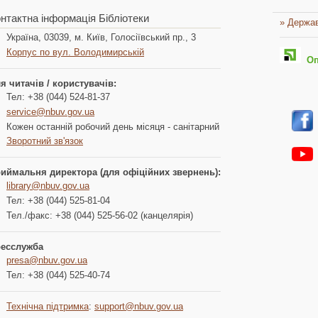
нтактна інформація Бібліотеки
» Держав
Україна, 03039, м. Київ, Голосіївський пр., 3
Корпус по вул. Володимирській
Опл
я читачів / користувачів:
Тел: +38 (044) 524-81-37
service@nbuv.gov.ua
Кожен останній робочий день місяця - санітарний
Зворотний зв'язок
иймальня директора (для офіційних звернень):
library@nbuv.gov.ua
Тел: +38 (044) 525-81-04
Тел./факс: +38 (044) 525-56-02 (канцелярія)
есслужба
presa@nbuv.gov.ua
Тел: +38 (044) 525-40-74
Технічна підтримка
:
support@nbuv.gov.ua