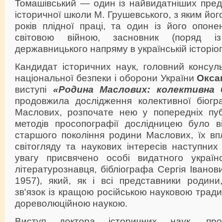
Томашівський — один із найвидатніших предс
історичної школи М. Грушевського, з яким йо
років плідної праці, та один із його опон
світовою війною, засновник (поряд і
державницького напряму в українській історіог
Кандидат історичних наук, головний консул
національної безпеки і оборони України
Окса
виступі
«Родина Маслових: колективна б
продовжила дослідження колективної біогр
Маслових, розпочате нею у попередніх публ
методів просопографії дослідницею було в
старшого покоління родини Маслових, їх в
світогляду та наукових інтересів наступних
увагу присвячено особі видатного українс
літературознавця, бібліографа Сергія Івано
1957), який, як і всі представники родини
зв'язок із кращою російською науковою тради
дореволюційною наукою.
Виступ доктора історичних наук, пров