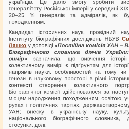
українців. Це дало змогу зробити ви
генералітету Російської імперії у середині ХІ
20–25 % генералів та адміралів, які б
походженням.
Кандидат історичних наук, провідний нау
Інституту біографічних досліджень НБУВ
Св
Ляшко
у доповіді
«Постійна комісія УАН – 
Біографічного словника діячів України
вимір»
зазначила, що вивчення історії 
колективному вимірі є підґрунтям для історі
напрямів науки, особливостей на тому чи 
генези в науковому просторі в різні історич
контексті створення колективного портре
Біографічної комісії здійснювалося за насту
місцем народження, походженням, освітою, у
рухах і політичних партіях, державотворчому
УАН; внеску в українську науку, куль
національного біографічного словника, 
стосунки, долі.