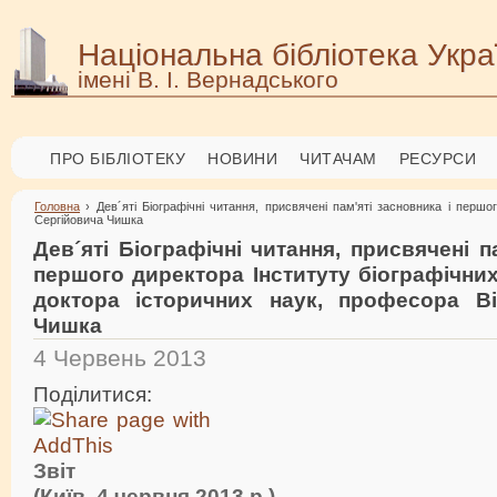
Національна бібліотека Укра
імені В. І. Вернадського
ПРО БІБЛІОТЕКУ
НОВИНИ
ЧИТАЧАМ
РЕСУРСИ
Головна
› Дев´яті Біографічні читання, присвячені пам'яті засновника і перш
Сергійовича Чишка
Дев´яті Біографічні читання, присвячені п
першого директора Інституту біографічни
доктора історичних наук, професора Ві
Чишка
4 Червень 2013
Поділитися:
Звіт
(Київ, 4 червня 2013 р.)