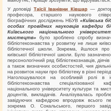
У доповіді
Таїсії Іванівни Ківшар
— доктор
професора, старшого наукового співро
біографічних досліджень НБУВ
«Київська б
особах провідних науковців кафедри б
Київського національного університ
мистецтв»
було зроблено спробу визна
бібліотекознавства у розвитку не лише київсь
бібліотечної школи. Зокрема, йшлося про
київської бібліотечної школи. Було зазначен
персонологічний ряд бібліотекознавців, діячів
а також визначних особистостей, чия діяльн
на розвиток науки про бібліотеку в різні періоди
Наголошувалося на особливій ролі в іст
бібліотекознавства спеціалізованої к
національного університету культури та мист
доцентів, викладачів. Аналізувалась пробл
завідуючих кафедрою впродовж всього пер
зокрема О. Сокальського, першого заві