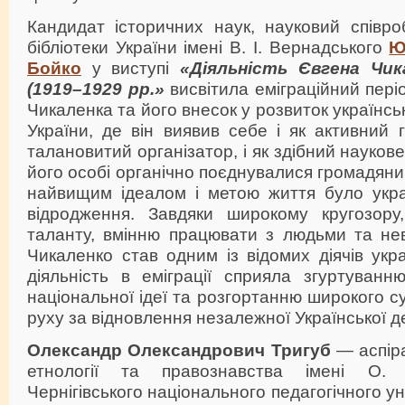
Кандидат історичних наук, науковий співро
бібліотеки України імені В. І. Вернадського
Ю
Бойко
у виступі
«Діяльність Євгена Чика
(1919–1929 рр.»
висвітила еміграційний пері
Чикаленка та його внесок у розвиток українс
України, де він виявив себе і як активний 
талановитий організатор, і як здібний науков
його особі органічно поєднувалися громадянин 
найвищим ідеалом і метою життя було укра
відродження. Завдяки широкому кругозору,
таланту, вмінню працювати з людьми та нев
Чикаленко став одним із відомих діячів укра
діяльність в еміграції сприяла згуртуванн
національної ідеї та розгортанню широкого с
руху за відновлення незалежної Української 
Олександр Олександрович Тригуб
— аспіран
етнології та правознавства імені О. 
Чернігівського національного педагогічного уні