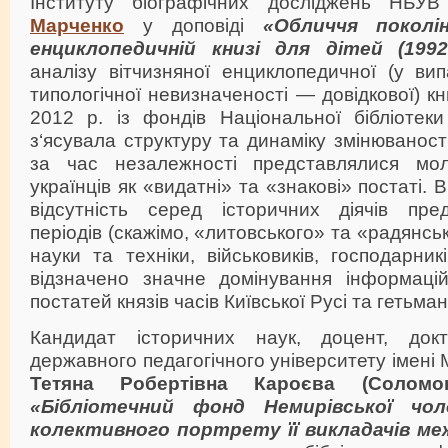
Інституту біографічних досліджень НБУ
Марченко
у доповіді
«Обличчя поколін
енциклопедичній книзі для дітей (1992
аналізу вітчизняної енциклопедичної (у вип
типологічної невизначеності — довідкової) к
2012 р. із фондів Національної бібліотеки
з‘ясувала структуру та динаміку змінюваності 
за час незалежності представлялися мо
українців як «видатні» та «знакові» постаті.
відсутність серед історичних діячів пре
періодів (скажімо, «литовського» та «радянськ
науки та техніки, військовиків, господарник
відзначено значне домінування інформаці
постатей князів часів Київської Русі та гетьма
Кандидат історичних наук, доцент, докт
державного педагогічного університету імені
Тетяна Робертівна Кароєва (Соломон
«Бібліотечний фонд Немирівської чоло
колективного портрету її викладачів меж