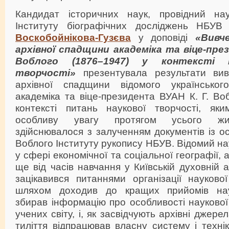
Кандидат історичних наук, провідний нау
Інституту біографічних досліджень НБУ
Воскобойнікова-Гузєва
у доповіді
«Вивч
архівної спадщини академіка та віце-пре
Воблого (1876–1947) у контексті 
творчості»
презентувала результати вивч
архівної спадщини відомого українського
академіка та віце-президента ВУАН К. Г. Во
контексті питань наукової творчості, як
особливу увагу протягом усього жит
здійснювалося з залученням документів із ос
Воблого Інституту рукопису НБУВ. Відомий н
у сфері економічної та соціальної географії, 
ще від часів навчання у Київській духовній 
зацікавився питаннями організації науково
шляхом доходив до кращих прийомів нау
збирав інформацію про особливості наукової
учених світу, і, як засвідчують архівні джере
тиліття відпрацював власну систему і технік