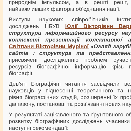
природнім імпульсом, а в решті решт
найважливіших факторів об’єднання нації.
Виступи наукових співробітників Інсти
досліджень НБУВ
Юлії Вікторівни Верн
структури інформаційного ресурсу нау
контексті презентації колективної а
Світлани Вікторівни Муріної
«Огляд заруб
сайтів : структура та представлення
присвячені дослідженню проблем сучас
ресурсів біографічної інформацію крізь 
біографії.
Дев’яті Біографічні читання засвідчили ве
науковців у піднесенні теоретичного та н
рівня біографічних студій, розширенні їх пр
діапазону, постановці та розв’язанні нових на
У результаті зацікавленого та ґрунтовного 
розвитку біографічних досліджень учасники
наступні рекомендації: