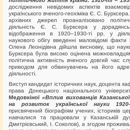
дослідження невідомих аспектів взаємов
українського вченого-геохіміка Є. С. Бурксера.
архівних джерел проаналізовано політи
діяльність Є. С. Бурксера у дорадянс
відображення в 1920–1930-ті рр. у діяль
наукового обігу введенні маловідомі факти з
Олена Леонідівна дійшла висновку, що науко
Бурксера була високо оцінена можновладцям
політична активність вченого довгий час с
приводом для обвинувачень на його адрес
діяльності.
Виступ кандидат історичних наук, доцента к
права Донецького національного універс
Медовкіної
«Вплив вихованців Казанської
на розвиток української науки 1920–
присвячений біографіям учених, істориків це
навчалися та працювали у Казанській дух
Дмитрієвський, І. Соколов), а згодом прожива