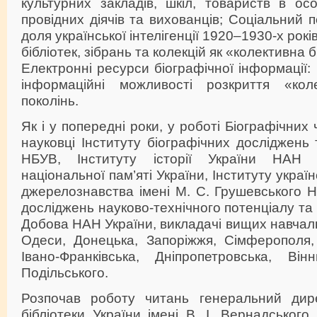
культурних закладів, шкіл, товариств в ос
провідних діячів та вихованців; Соціальний 
доля української інтелігенції 1920–1930-х років
бібліотек, зібрань та колекцій як «колективна 
Електронні ресурси біографічної інформації: 
інформаційні можливості розкриття «коле
поколінь.
Як і у попередні роки, у роботі Біографічних
науковці Інституту біографічних досліджень 
НБУВ, Інституту історії України НАН У
національної пам’яті України, Інституту украї
джерелознавства імені М. С. Грушевського 
досліджень науково-технічного потенціалу та іс
Добова НАН України, викладачі вищих навчаль
Одеси, Донецька, Запоріжжя, Сімферополя, 
Івано-Франківська, Дніпропетровська, Ві
Подільського.
Розпочав роботу читань генеральний дире
бібліотеки України імені В. І. Вернадського