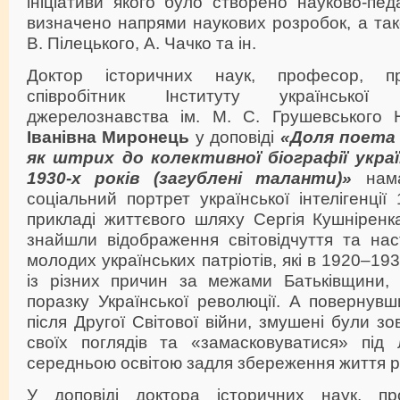
ініціативи якого було створено науково-педа
визначено напрями наукових розробок, а так
В. Пілецького, А. Чачко та ін.
Доктор історичних наук, професор, пр
співробітник Інституту української
джерелознавства ім. М. С. Грушевського
Іванівна Миронець
у доповіді
«Доля поета 
як штрих до колективної біографії україн
1930-х років (загублені таланти)»
нама
соціальний портрет української інтелігенції
прикладі життєвого шляху Сергія Кушніренка
знайшли відображення світовідчуття та нас
молодих українських патріотів, які в 1920–19
із різних причин за межами Батьківщини,
поразку Української революції. А повернув
після Другої Світової війни, змушені були зо
своїх поглядів та «замасковуватися» під
середньою освітою задля збереження життя р
У доповіді доктора історичних наук, про