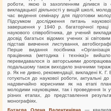
роботи, якою із захопленням ділився із 
викладацької діяльності у вищій школі, моло
час ведення семінару для підготовки молод
Підсумком дослідження питань науково
завершення у 1940 р. багаторічної праці з
наукового співробітника, де учений виклад
досвід багатьох відомих учених зі світовим
підставі вивчення листування, автобіограф
Перше видання посібника «Організація
працівника (методика і техніка)» вийшл
перевидавалося із авторськими доопрацюва
подальшому також виходило значними тиража
р. Як не дивно, рекомендації, викладені К. Г.
готуються до наукової роботи, актуальні до 
надзвичайно корисними як на етапі план
молодими науковцями, так і проведення їх у 
різних етапах, до представлення результат
монографіях.
Бугаєва Олена Валентинівна
— кандидат