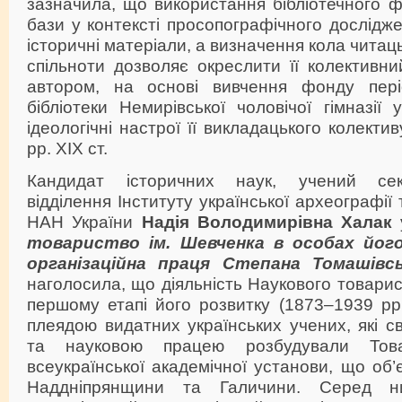
зазначила, що використання бібліотечного 
бази у контексті просопографічного дослідж
історичні матеріали, а визначення кола читаць
спільноти дозволяє окреслити її колективни
автором, на основі вивчення фонду пері
бібліотеки Немирівської чоловічої гімназії 
ідеологічні настрої її викладацького колекти
рр. XIX ст.
Кандидат історичних наук, учений сек
відділення Інституту української археографі
НАН України
Надія Володимирівна Халак
товариство ім. Шевченка в особах його
організаційна праця Степана Томашівсь
наголосила, що діяльність Наукового товарис
першому етапі його розвитку (1873–1939 рр.)
плеядою видатних українських учених, які с
та науковою працею розбудували Тов
всеукраїнської академічної установи, що об’
Наддніпрянщини та Галичини. Серед 