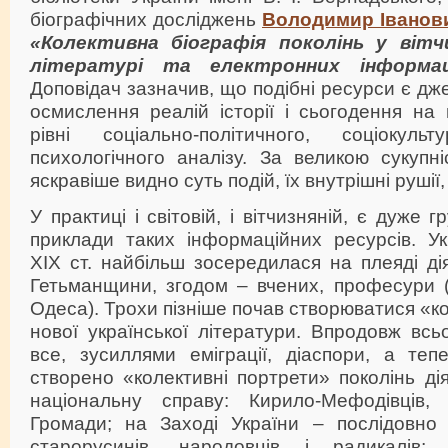
біографічних досліджень
Володимир Іванов
«Колективна біографія поколінь у вітчи
літературі та електронних інформац
Доповідач зазначив, що подібні ресурси є д
осмислення реалій історії і сьогодення на
рівні соціально-політичного, соціокульт
психологічного аналізу. За великою сукупн
яскравіше видно суть подій, їх внутрішні рушії
У практиці і світовій, і вітчизняній, є дуже 
приклади таких інформаційних ресурсів. Ук
ХІХ ст. найбільш зосередилася на плеяді ді
Гетьманщини, згодом – вчених, професури (К
Одеса). Трохи пізніше почав створюватися «к
нової української літератури. Впродовж всь
все, зусиллями еміграції, діаспори, а теп
створено «колективні портрети» поколінь дія
національну справу: Кирило-Мефодівців,
Громади; на Заході України – послідовно п
старорусинів, народовців і радикалів; д