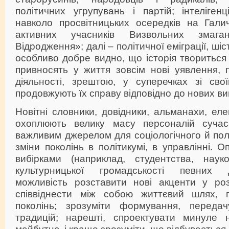
політичних угрупувань і партій; інтелігенц
навколо просвітницьких осередків на Гали
активних учасників Визвольних змаган
Відродження»; далі – політичної еміграції, ші
особливо добре видно, що історія твориться 
привносять у життя зовсім нові уявлення, 
діяльності, зрештою, у суперечках зі сво
продовжують їх справу відповідно до нових ви
Новітні словники, довідники, альманахи, еле
охоплюють велику масу персоналій сучас
важливим джерелом для соціологічного й полі
зміни поколінь в політикумі, в управлінні. 
вибірками (наприклад, студентства, науко
культурницької громадськості певних 
можливість розставити нові акценти у роз
співвіднести між собою життєвий шлях, п
поколінь; зрозуміти формування, передач
традицій; нарешті, спроектувати минуле 
майбутнє, і краще зрозуміти, що відбувається.