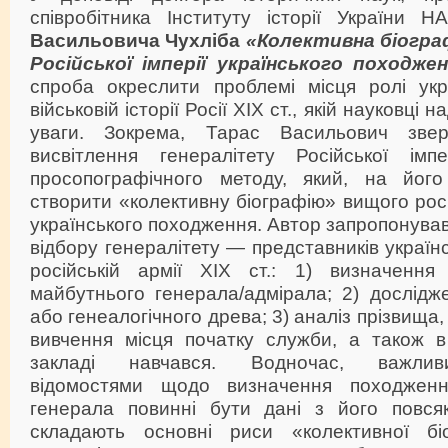
співробітника Інституту історії України 
Васильовича Чухліба
«Колективна біогра
Російської імперії українського походже
спроба окреслити проблемі місця ролі укр
військовій історії Росії ХІХ ст., якій науковці 
уваги. Зокрема, Тарас Васильович зве
висвітлення генералітету Російської імп
просопографічного методу, який, на його
створити «колективну біографію» вищого рос
українського походження. Автор запропонував
відбору генералітету — представників україн
російській армії ХІХ ст.: 1) визначення
майбутнього генерала/адмірала; 2) дослідж
або генеалогічного древа; 3) аналіз прізвища, і
вивчення місця початку служби, а також в
закладі навчався. Водночас, важлив
відомостями щодо визначення походжен
генерала повинні бути дані з його повсяк
складають основні риси «колективної біо