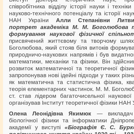
співробітника відділу історії науки і техні
науково-технічного потенціалу та історії нау
НАН України
Алли Степанівни Литви
портрет академіка М. М. Боголюбова 
формування наукової фізичної спільно
присвячений життєвому та творчому шлях
Боголюбова, який стояв біля витоків формув
природничо-наукових напрямів і був видатною
математики, механіки та фізики. Він здійсн
розвиток математичної та теоретичної фізики
запропонував нові ідейні підходи у таких різн
як математична та статистична фізика, ква
теорія елементарних частинок. М. М. Боголюб
ст. став лідером багаточисельної наукової
організував Інститут теоретичної фізики НАН 
Олена Леонідівна Якимюк
— викладач 
біологічної фізики та інформатики Дніпроп
академії у виступі
«Біографія Є. С. Бур
політичного життя країни: 1920-ті – 193