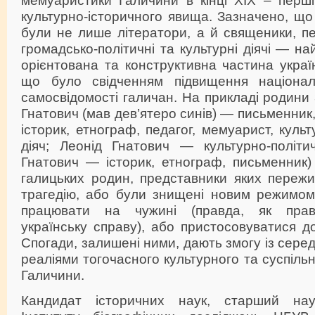
культурно-історичного явища. Зазначено, щ
були не лише літератори, а й священики, пед
громадсько-політичні та культурні діячі — н
орієнтована та конструктивна частина україн
що було свідченням підвищення національ
самосвідомості галичан. На прикладі родини
Гнатович (мав дев’ятеро синів) — письменник
історик, етнограф, педагог, мемуарист, куль
діяч; Леонід Гнатович — культурно-політи
Гнатович — історик, етнограф, письменник)
галицьких родин, представники яких пережи
трагедію, або були знищені новим режимом
працювати на чужині (правда, як прав
українську справу), або пристосовуватися д
Спогади, залишені ними, дають змогу із сере
реаліями тогочасного культурного та суспіль
Галичини.
Кандидат історичних наук, старший наук