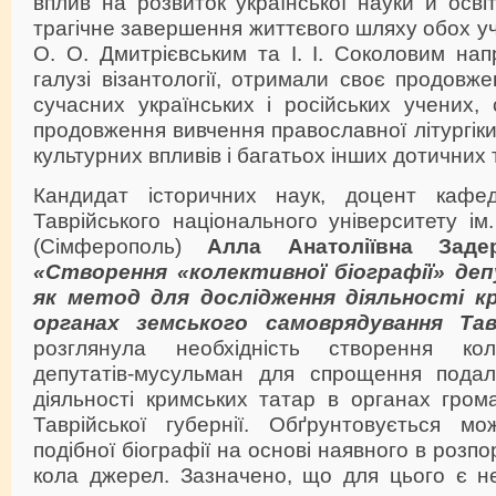
вплив на розвиток української науки й осв
трагічне завершення життєвого шляху обох уч
О. О. Дмитрієвським та І. І. Соколовим на
галузі візантології, отримали своє продовж
сучасних українських і російських учених,
продовження вивчення православної літургіки
культурних впливів і багатьох інших дотичних 
Кандидат історичних наук, доцент кафедр
Таврійського національного університету ім.
(Сімферополь)
Алла Анатоліївна Заде
«Створення «колективної біографії» де
як метод для дослідження діяльності 
органах земського самоврядування Тавр
розглянула необхідність створення коле
депутатів-мусульман для спрощення подал
діяльності кримських татар в органах гром
Таврійської губернії. Обґрунтовується мо
подібної біографії на основі наявного в розп
кола джерел. Зазначено, що для цього є н