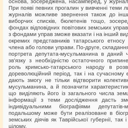
основа, зосереджена, насамперед, у журнал
При появі певних прогалин у вивченні теми 
журналів можливе звернення також до інш
виборчих списків, бюлетенів тощо, зосер
фондах відповідних повітових земських управ
з фондами управ зможе вказати і на інший вид
окремих представників татарського етносу
члена або голови управи. По-друге, складанн
портрета депутата-мусульманина в даний 
зв'язку з необхідністю остаточного припин
роль кримсько-татарського народу в розв
дореволюційний період, так і на сучасному е
дають змогу не тільки відтворити колектив
мусульманина, а й позначити характеристик
що виділяють його із загального числа земці
інформації з теми дослідження дасть зм
індивідуальними біографіями депутаті
подальшому може бути реалізоване в біогр
земських діячів як Таврійської губернії, так і
цілому.