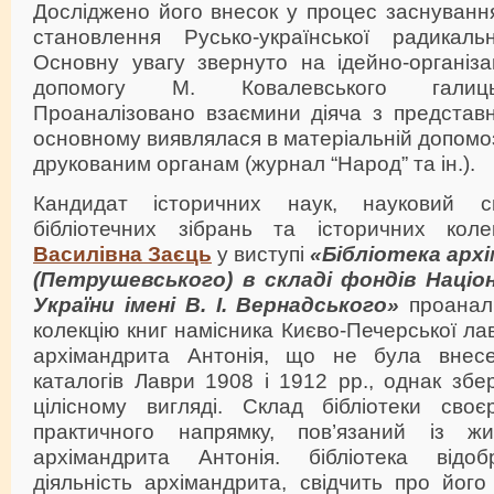
Досліджено його внесок у процес заснування
становлення Русько-української радикаль
Основну увагу звернуто на ідейно-організа
допомогу М. Ковалевського галиць
Проаналізовано взаємини діяча з представ
основному виявлялася в матеріальній допомозі 
друкованим органам (журнал “Народ” та ін.).
Кандидат історичних наук, науковий спі
бібліотечних зібрань та історичних ко
Василівна Заєць
у виступі
«Бібліотека арх
(Петрушевського) в складі фондів Націон
України імені В. І. Вернадського»
проаналі
колекцію книг намісника Києво-Печерської ла
архімандрита Антонія, що не була внес
каталогів Лаври 1908 і 1912 рр., однак зб
цілісному вигляді. Склад бібліотеки своєр
практичного напрямку, пов’язаний із жи
архімандрита Антонія. бібліотека відо
діяльність архімандрита, свідчить про його