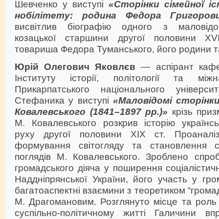
Шевченко у виступі
«Сторінки сімейної іс
нобілітету: родина Федора Григоров
висвітлив біографію одного з маловідо
козацької старшини другої половини XVII
товариша Федора Туманського, його родини т
Юрій Олегович Яковлєв
— аспірант кафед
Інституту історії, політології та між
Прикарпатського національного універси
Стефаника у виступі
«Маловідомі сторінки
Ковалевського (1841–1897 рр.)»
крізь приз
М. Ковалевського розкрив історію українсь
руху другої половини ХІХ ст. Проаналіз
формування світогляду та становлення су
поглядів М. Ковалевського. Зроблено спроб
громадського діяча у поширення соціалістич
Наддніпрянської України, його участь у гро
багатоаспектні взаємини з теоретиком “громад
М. Драгомановим. Розглянуто місце та роль
суспільно-політичному житті Галичини вп