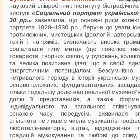
науковий співробітник Інституту біографічни
виступі
«Соціальний портрет української 
30 рр.»
зазначила, що основні риси колект
портрета 1920–1930 рр., беручи до уваги існ
протилежних, мистецьких ідеологій, авторськ
течій і напрямів, визначають висока грома
соціалізація типу митця (що пояснює тяж
товариств, творчих спілок, угруповань, колек
та велика позитивна ідея, що в своїй єдно
енергетичним потенціалом. Безсумнівно, 
нетривалого періоду в історії української м
основоположних, фундаментальних засадах
тільки подальшу долю національної музичної ку
долю її представників, а також форми
індивідуального та загального співіснув
ознакою часу, передусім, виявилася з
спільнота не лише з числа музикантів-профес
любителів-аматорів, відтак, відродження 
традицій музикування та любові до співу,