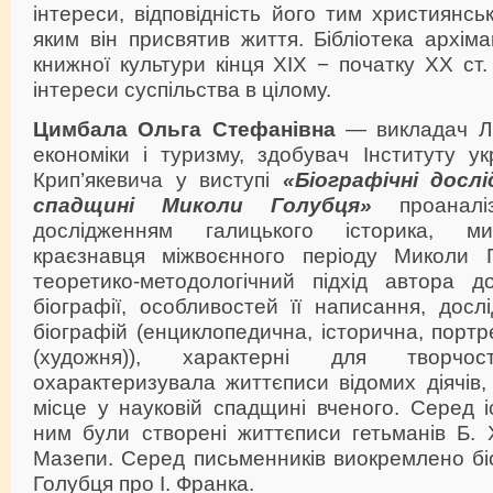
інтереси, відповідність його тим християнсь
яким він присвятив життя. Бібліотека архі
книжної культури кінця ХIХ − початку ХХ ст.
інтереси суспільства в цілому.
Цимбала Ольга Стефанівна
— викладач Льв
економіки і туризму, здобувач Інституту укр
Крип’якевича у виступі
«Біографічні досл
спадщині Миколи Голубця»
проаналіз
дослідженням галицького історика, ми
краєзнавця міжвоєнного періоду Миколи Г
теоретико-методологічний підхід автора д
біографії, особливостей її написання, дослі
біографій (енциклопедична, історична, портр
(художня)), характерні для творчо
охарактеризувала життєписи відомих діячів
місце у науковій спадщині вченого. Серед 
ним були створені життєписи гетьманів Б. 
Мазепи. Серед письменників виокремлено бі
Голубця про І. Франка.