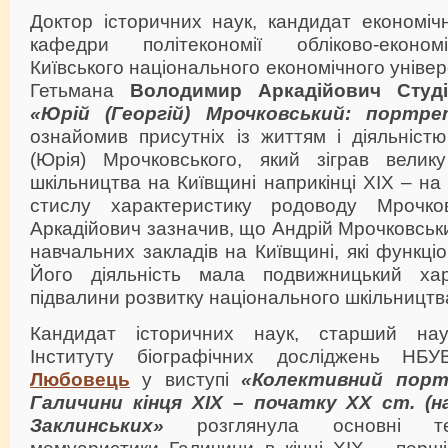
Доктор історичних наук, кандидат економіч
кафедри політекономії обліково-економ
Київського національного економічного уніве
Гетьмана
Володимир Аркадійович Студі
«Юрій (Георгій) Мрочковський: портр
ознайомив присутніх із життям і діяльніст
(Юрія) Мрочковського, який зіграв велик
шкільництва на Київщині наприкінці ХІХ – на 
стислу характеристику родоводу Мрочко
Аркадійович зазначив, що Андрій Мрочковсь
навчальних закладів на Київщині, які функціо
Його діяльність мала подвижницький ха
підвалини розвитку національного шкільництв
Кандидат історичних наук, старший наук
Інституту біографічних досліджень Н
Любовець
у виступі
«Колективний порт
Галичини кінця XIX – початку XX ст. (н
Заклинських»
розглянула основні тен
мемуаристики Галичини в кінці XIX – перші