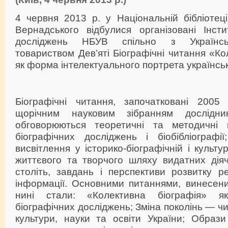
4 червня 2013 р. у Національній бібліотеці 
Вернадського відбулися організовані Інсти
досліджень НБУВ спільно з Українсь
товариством Дев’яті Біографічні читання «Ко
як форма інтелектуального портрета українськ
Біографічні читання, започатковані 2005
щорічним науковим зібранням дослідників
обговорюються теоретичні та методичні 
біографічних досліджень і біобібліографі
висвітлення у історико-біографічній і культур
життєвого та творчого шляху видатних діяч
століть, завдань і перспективи розвитку ре
інформації. Основними питаннями, винесен
нині стали: «Колективна біографія» я
біографічних досліджень; Зміна поколінь — чин
культури, науки та освіти України; Образи 