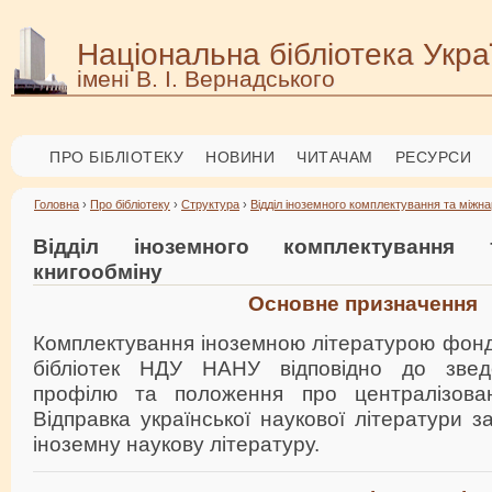
Національна бібліотека Укра
імені В. І. Вернадського
ПРО БІБЛІОТЕКУ
НОВИНИ
ЧИТАЧАМ
РЕСУРСИ
Головна
›
Про бібліотеку
›
Структура
›
Відділ іноземного комплектування та міжн
Відділ іноземного комплектування 
книгообміну
Основне призначення
Комплектування іноземною літературою фонд
бібліотек НДУ НАНУ відповідно до звед
профілю та положення про централізован
Відправка української наукової літератури з
іноземну наукову літературу.