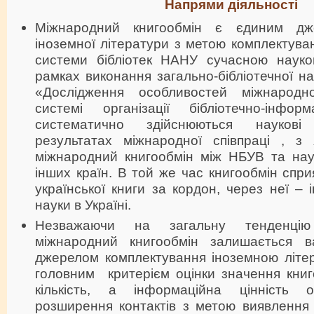
Напрями діяльності
Міжнародний книгообмін є єдиним дж
іноземної літератури з метою комплектув
системи бібліотек НАНУ сучасною науко
рамках виконання загально-бібліотечної на
«Дослідження особливостей міжнародн
системі організації бібліотечно-інфор
систематично здійснюються науков
результатах міжнародної співпраці , з
міжнародний книгообмін між НБУВ та на
інших країн. В той же час книгообмін сп
української книги за кордон, через неї – 
науки в Україні.
Незважаючи на загальну тенденцію
міжнародний книгообмін залишається 
джерелом комплектування іноземною літе
головним критерієм оцінки значення книг
кількість, а інформаційна цінність 
розширення контактів з метою виявлення 