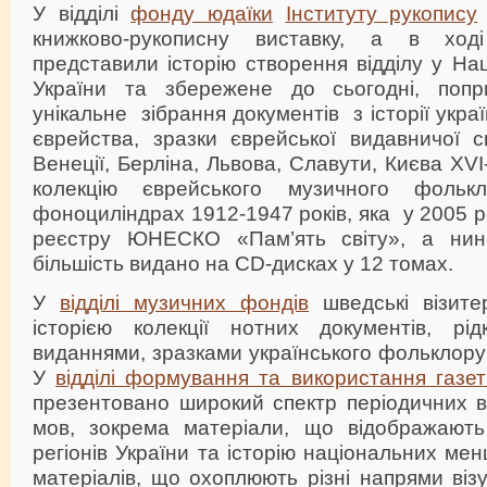
У відділі
фонду юдаїки
Інституту рукопису
книжково-рукописну виставку, а в ході
представили історію створення відділу у Нац
України та збережене до сьогодні, попр
унікальне зібрання документів з історії украї
єврейства, зразки єврейської видавничої с
Венеції, Берліна, Львова, Славути, Києва ХVI
колекцію єврейського музичного фольк
фоноциліндрах 1912-1947 років, яка у 2005 р
реєстру ЮНЕСКО «Пам’ять світу», а нин
більшість видано на CD-дисках у 12 томах.
У
відділі музичних фондів
шведські візите
історією колекції нотних документів, рі
виданнями, зразками українського фольклору 
У
відділі формування та використання газе
презентовано широкий спектр періодичних в
мов, зокрема матеріали, що відображають 
регіонів України та історію національних ме
матеріалів, що охоплюють різні напрями віз