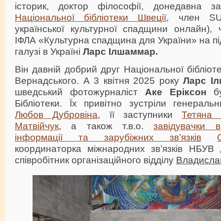
історик, доктор філософії, донедавна за
Національної бібліотеки Швеції
, член SU
української культурної спадщини онлайн), 
ІФЛА «Культурна спадщина для України» на пі
галузі в Україні
Ларс Ілшаммар.
Він давній добрий друг Національної бібліотек
Вернадського. А 3 квітня 2025 року
Ларс І
шведський фотожурналіст
Аке Еріксон
бу
Бібліотеки. Їх привітно зустріли генерал
Любов Дубровіна
, її заступники
Тетяна 
Матвійчук
, а також т.в.о.
завідувачки в
інформації та зарубіжних зв’язків
координаторка міжнародних зв’язків НБУВ
співробітник організаційного відділу
Владисла