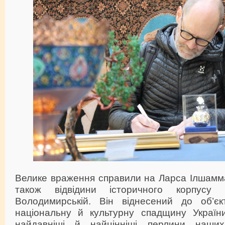
Велике враження справили на Ларса Ілшамма
також відвідини історичного корпус
Володимирській. Він віднесений до об’єкт
національну й культурну спадщину Україн
найдавніші й найцінніші перлини наших