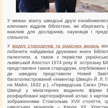
У межах візиту шведські друзі ознайомилис
ключових відділів бібліотеки, які зберігають 
важливі для дослідників, науковців і предс
спільноти.
У
відділі стародруків та рідкісних видань
вон
побачити найдавніші друковані книги Бібліо
палеотипи, а також з первістки українськ
львівський Апостол 1574 року й острозьку Бі
представлені також стародруки, опубліковані в
де шведику представили Новий Завіт
багатоілюстрований «Інвентар Швеції» Й. Л. 
на Майні, 1632 р.), «Гервардська Сага» (Упс
Швеції у мініатюрних виданнях фірми Ел
розфарбовані картографічний атлас з картою
зображеннями Стокгольма ХVІІ століття, гр
шведських монархів – Карла ХІІ, Христи