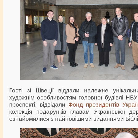
Гості зі Швеції віддали належне унікальн
художнім особливостям головної будівлі НБУ
проспекті, відвідали
Фонд президентів Украї
колекція подарунків главам Української де
ознайомилися з найновішими виданнями Біблі