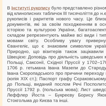
В
Інституті рукопису
було представлено різно
від клинописних табличок III тисячоліття до н
рукописів і раритетів нового часу. Це бли
документів, які за своїм походженням в ос
історією та культурою України, багатоаспект
складом репрезентують майже всі види і тип
мовами світу. Особливу увагу приверн
Євангеліє, що є знаковим символом україн
Природно, що візитерів також зацікавили т
Швецією: Доповідь про діяльність шведських 
Польщі, Саксонії, Східної Пруссії у 1702–17
1706 р. гетьмана Івана Мазепи до Староду
Івана Скоропадського про причини переходу н
(копія ХІХ ст.); Паспорт графу Сєраковському
до Польщі, виданий послом Речі Посполито
Пруссії 1792 р. (польська мова); Лист швед
Леффлер Йоста – Букреєву Борису Яков
Стокгольма до Києва та інші.