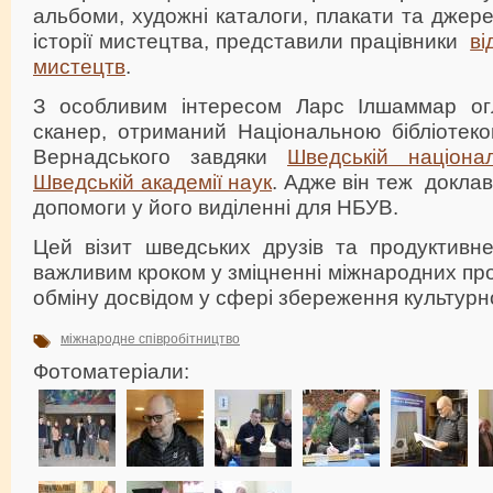
альбоми, художні каталоги, плакати та джер
історії мистецтва, представили працівники
ві
мистецтв
.
З особливим інтересом Ларс Ілшаммар ог
сканер, отриманий Національною бібліотекою
Вернадського завдяки
Шведській націонал
Шведській академії наук
. Адже він теж докла
допомоги у його виділенні для НБУВ.
Цей візит шведських друзів та продуктивне
важливим кроком у зміцненні міжнародних про
обміну досвідом у сфері збереження культурн
міжнародне співробітництво
Фотоматеріали: