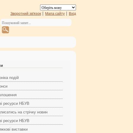
Зворотний зв'язок
Мапа сайту
Вхід
ни
ніка подій
онси
олошення
ві ресурси НБУВ
дписатись на стрічку новин
ві ресурси НБУВ
ижкові виставки