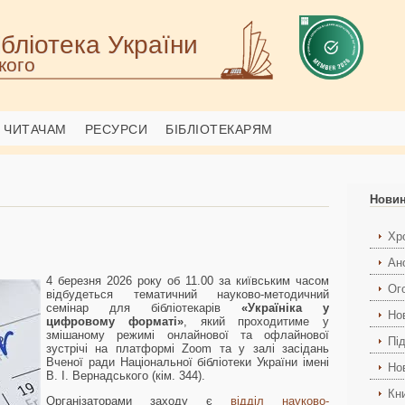
бліотека України
кого
ЧИТАЧАМ
РЕСУРСИ
БІБЛІОТЕКАРЯМ
Нови
Хро
Ан
4 березня 2026 року об 11.00 за київським часом
Ог
відбудеться тематичний науково-методичний
семінар для бібліотекарів
«
Україніка у
Но
цифровому форматі
»
, який проходитиме у
змішаному режимі онлайнової та офлайнової
Пі
зустрічі на платформі Zoom та у залі засідань
Вченої ради Національної бібліотеки України імені
Но
В. І. Вернадського (кім. 344).
Кн
Організаторами заходу є
відділ науково-