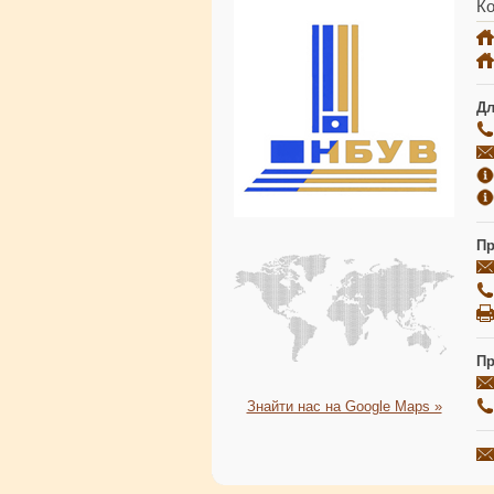
Ко
Дл
Пр
Пр
Знайти нас на Google Maps »