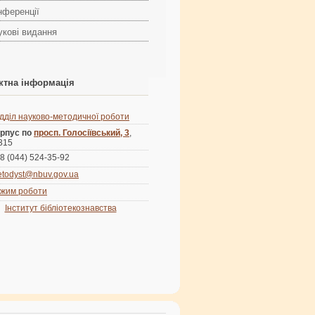
нференції
укові видання
ктна інформація
ідділ науково-методичної роботи
рпус по
просп. Голосіївський, 3
,
 315
8 (044) 524-35-92
todyst@nbuv.gov.ua
жим роботи
Інститут бібліотекознавства