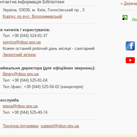
нтактна інформація Бібліотеки
» Держав
Україна, 03039, м. Київ, Голосіївський пр., 3
Корпус по вул. Володимирській
Опл
я читачів / користувачів:
Тел: +38 (044) 524-81-37
service@nbuv.gov.ua
Кожен останній робочий день місяця - санітарний
Зворотний зв'язок
иймальня директора (для офіційних звернень):
library@nbuv.gov.ua
Тел: +38 (044) 525-81-04
Тел./факс: +38 (044) 525-56-02 (канцелярія)
есслужба
presa@nbuv.gov.ua
Тел: +38 (044) 525-40-74
Технічна підтримка
:
support@nbuv.gov.ua