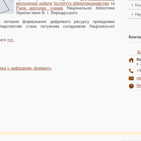
методичної роботи
Інституту бібліотекознавства
та
Ко
Рада молодих учених
Національної бібліотеки
України імені В. І. Вернадського.
На
ти питання формування цифрового ресурсу провідними
перспективі стане потужним складником Національної
Конта
тися
тут.
В
Ко
к.
ніка у цифровому форматі»
+3
me
Ре