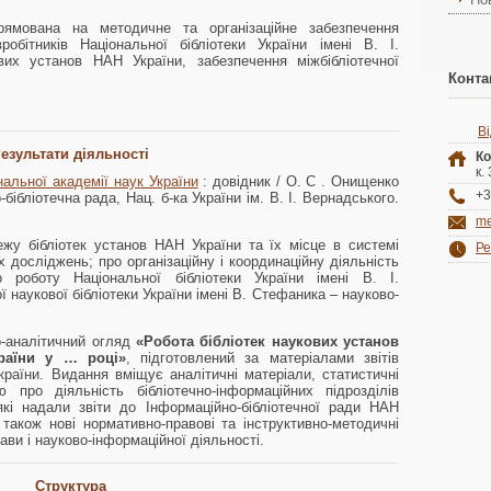
спрямована на методичне та організаційне забезпечення
обітників Національної бібліотеки України імені В. І.
вих установ НАН України, забезпечення міжбібліотечної
Конта
В
езультати діяльності
Ко
к.
нальної академії наук України
: довідник / О. С . Онищенко
+3
-бібліотечна рада, Нац. б-ка України ім. В. І. Вернадського.
me
жу бібліотек установ НАН України та їх місце в системі
Ре
 досліджень; про організаційну і координаційну діяльність
ро роботу Національної бібліотеки України імені В. І.
ї наукової бібліотеки України імені В. Стефаника – науково-
о-аналітичний огляд
«Робота бібліотек наукових установ
країни у … році»
, підготовлений за матеріалами звітів
країни. Видання вміщує аналітичні матеріали, статистичні
 про діяльність бібліотечно-інформаційних підрозділів
кі надали звіти до Інформаційно-бібліотечної ради НАН
також нові нормативно-правові та інструктивно-методичні
рави і науково-інформаційної діяльності.
Структура