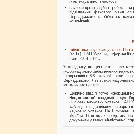
інтелектуальної власності;
науково-організаційна робота, 
підвищення фахового рівня співр
Вернадського та бібліотек науко
комунікації.
Р
Бібліотеки наукових установ Націо
[та ін.]; НАН України, Інформаційно
Київ, 2019. 312 с.
У довіднику вміщено статті про мере
інформаційного забезпечення наукових
Інформаційно-бібліотечної ради; п
Вернадського і Львівської національно
методичних центрів.
Щорічно відділ готує інформаційн
Національної академії наук У
бібліотек наукових установ НАН У
таблиці та довідкову інформацію
наукових установ НАН України, я
України. В оглядах представлено 
документи у галузі бібліотечної сп