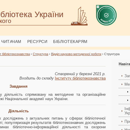
бліотека України
кого
ЧИТАЧАМ
РЕСУРСИ
БІБЛІОТЕКАРЯМ
т бібліотекознавства
›
Структура
›
Відділ науково-методичної роботи
› Структура
Навіг
Створений у березні 2021 р.
За
Входить до складу
Інституту б
ібліотекознавства
Ме
Завдання
йну діяльність спрямовану на
методичне та організаційне
жі Національної академії наук України.
Ін
Діяльність
Ук
их досліджень з актуальних питань у сферах бібліотечної
Пр
ті; популяризація результатів бібліотекознавчих досліджень
инах бібліотечно-інформаційної діяльності та охорони
Но