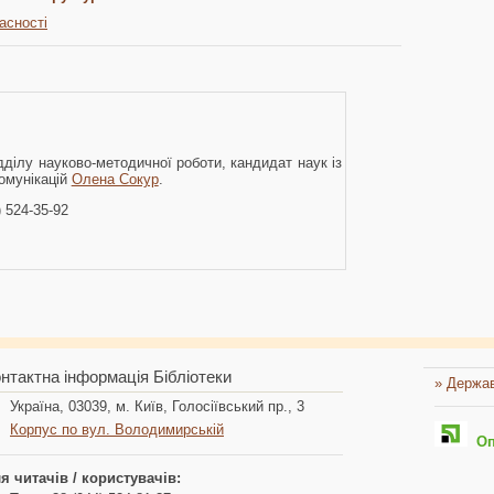
асності
дділу науково-методичної роботи, кандидат наук із
омунікацій
Олена Сокур
.
) 524-35-92
нтактна інформація Бібліотеки
» Держав
Україна, 03039, м. Київ, Голосіївський пр., 3
Корпус по вул. Володимирській
Опл
я читачів / користувачів: