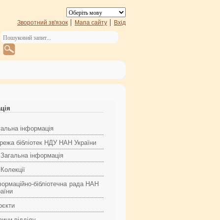
Зворотний зв'язок
Мапа сайту
Вхід
ація
гальна інформація
режа бібліотек НДУ НАН України
Загальна інформація
Колекції
формаційно-бібліотечна рада НАН
раїни
оєкти
вини відділу