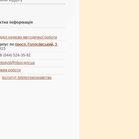
ктна інформація
ідділ науково-методичної роботи
рпус по
просп. Голосіївський, 3
,
 315
8 (044) 524-35-92
todyst@nbuv.gov.ua
жим роботи
Інститут бібліотекознавства