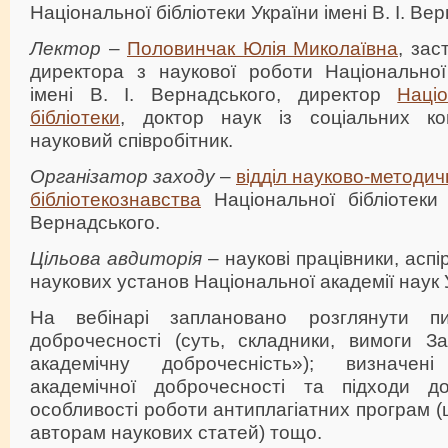
Національної бібліотеки України імені В. І. Вер
Лектор
–
Половинчак Юлія Миколаївна
, зас
директора з наукової роботи Національної 
імені В. І. Вернадського, директор
Наці
бібліотеки
, доктор наук із соціальних ко
науковий співробітник.
Організатор заходу
–
відділ науково-методич
бібліотекознавства
Національної бібліотеки 
Вернадського.
Цільова авдиторія
– наукові працівники, аспір
наукових установ Національної академії наук 
На вебінарі заплановано розглянути пи
доброчесності (суть, складники, вимоги З
академічну доброчесність»); визначе
академічної доброчесності та підходи д
особливості роботи антиплагіатних програм (
авторам наукових статей) тощо.