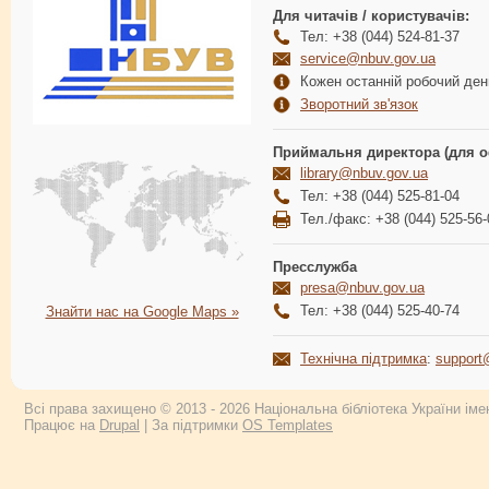
Для читачів / користувачів:
Тел: +38 (044) 524-81-37
service@nbuv.gov.ua
Кожен останній робочий день
Зворотний зв'язок
Приймальня директора (для о
library@nbuv.gov.ua
Тел: +38 (044) 525-81-04
Тел./факс: +38 (044) 525-56-
Пресслужба
presa@nbuv.gov.ua
Тел: +38 (044) 525-40-74
Знайти нас на Google Maps »
Технічна підтримка
:
support
Всі права захищено © 2013 - 2026 Національна бібліотека України імен
Працює на
Drupal
| За підтримки
OS Templates