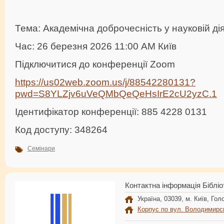
Тема: Академічна доброчесність у науковій ді
Час: 26 березня 2026 11:00 AM Київ
Підключитися до конференції Zoom
https://us02web.zoom.us/j/88542280131?
pwd=S8YLZjv6uVeQMbQeQeHsIrE2cU2yzC.1
Ідентифікатор конференції: 885 4228 0131
Код доступу: 348264
Семінари
Контактна інформація Бібліо
Україна, 03039, м. Київ, Голо
Корпус по вул. Володимирс