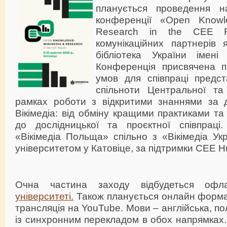
планується проведення нау
конференції «Open Knowl
Research in the CEE R
комунікаційних партнерів 
бібліотека України імені 
Конференція присвячена п
умов для співпраці предст
спільноти Центральної та
рамках роботи з відкритими знаннями за 
Вікімедіа: від обміну кращими практиками т
до дослідницької та проєктної співпраці
«Вікімедіа Польща» спільно з «Вікімедіа Ук
університетом у Катовіце, за підтримки CEE H
Очна частина заходу відбудеться о
університеті.
Також планується онлайн формат 
трансляція на YouTube. Мови – англійська, по
із синхронним перекладом в обох напрямках.