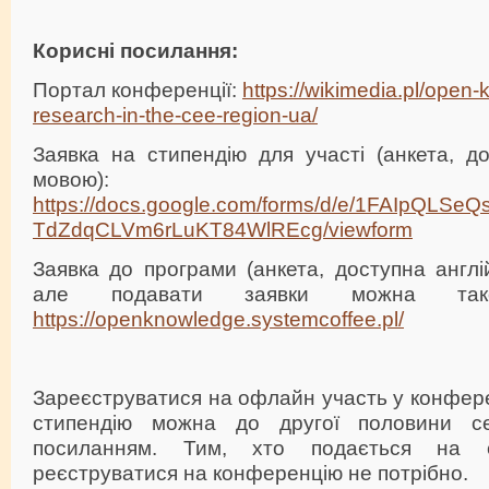
Корисні посилання:
Портал конференції:
https://wikimedia.pl/open
research-in-the-cee-region-ua/
Заявка на стипендію для участі (анкета, д
мовою):
https://docs.google.com/forms/d/e/1FAIpQ
TdZdqCLVm6rLuKT84WlREcg/viewform
Заявка до програми (анкета, доступна англі
але подавати заявки можна також
https://openknowledge.systemcoffee.pl/
Зареєструватися на офлайн участь у конфере
стипендію можна до другої половини с
посиланням. Тим, хто подається на с
реєструватися на конференцію не потрібно.