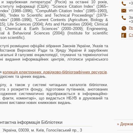
 и зарубежная литература"
(Росія) за останні 10 років,
+3
Інституту інформації (США):
“Science Citation Index”
(1965–
vn
Index”
(1988–1996),
“CompuMath Citation Index”
(1985–1993),
96),
“Index to Scientific and Technical Proceedings”
(1979–
За
ndex”
(1988–1996),
“Current Contents (Agriculture, Biology &
+3
5); Life Sciences (2004); Arts and Humanities (2004); Climical
Ре
7); Chemical & Earth Sciences”
(2000–2009); Engineering,
l & Behavioral Sciences (2004)) (Institute for scientific
Ст
son scientific).
тупі розміщено офіційні зібрання Законів України, Указів та
Постанов Верховної Ради та Уряду України й зарубіжних
 загальні й галузеві енциклопедії, тлумачні та термінологічні
чні видання інформаційних центрів, літописи українського
ся
колекція електронних довідково-бібліографічних ресурсів
.
дкісних та цінних видань.
лу, а також у системі читацьких каталогів бібліотеки.
та з розкриття фонду, підготовки путівників, анотованих
дходження систематично відображається в інформаційно-
ї, факти, коментарі», що видається НБУВ в друкованій та
онні виставки нових книжкових видань.
нтактна інформація Бібліотеки
» Держав
Україна, 03039, м. Київ, Голосіївський пр., 3