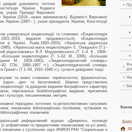
 урядові документи, поточні
Пуб
онституція України, Кодекси
ів, указів Президії Верховної
 України (1919– назва змінювалася), Відомості Верховної
ик України (1997– ), укази президента України, Конституції
ів універсальні енциклопедії та словники:
«Енциклопедія
2001–2018, видання продовжується),
«Енциклопедія
ня в Україні. Львів,1993–2003),
«Українська радянська
–1985),
«Українська мала енциклопедія»
Є. Онацького (Т.1–
кій родословникъ»
В.Л. Модзалевського (Т. 1–4. К., 1908–
,
«Большая энциклопедия»
(Т. 1–62. М., 2006),
«Большая
ання М., 1929–1981),
«Энциклопедический словарь»
Фо
–82. СПб., 1890–1907 гг.),
«Энциклопедический словарь
до
та Гранат»
(Т.1–58, 1910–1948 гг.), сучасні довідники тощо.
Но
зеві та мовні словники: термінологічні, фразеологічні,
и (одно-, дво- та багатомовні). Широко представлено
Ви
і енциклопедії та довідкові видання біографічного характеру
аїни, персональні біобібліографічні видання, присвячені
ки і культури, письменникам, митцям.
гознавчої періодики, поточних та ретроспективних галузевих
Конта
иків, покажчиків бібліографічних посібників, путівників по
 бібліографічних покажчиків.
країнський реферативний журнал «Джерело», колекція
Відді
з алфавітними та предметними покажчиками за усі роки),
пр
чні покажчики з суспільних наук ИНИОН РАН
"Социальные и