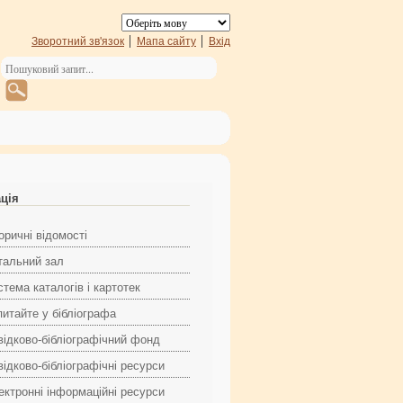
Зворотний зв'язок
Мапа сайту
Вхід
ація
оричні відомості
тальний зал
тема каталогів і картотек
питайте у бібліографа
відково-бібліографічний фонд
ідково-бібліографічні ресурси
ектронні інформаційні ресурси