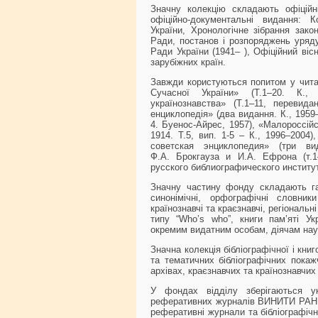
Значну колекцію складають офіційні
офіційно-документальні видання: К
України, Хронологічне зібрання закон
Ради, постанов і розпоряджень уряду
Ради України (1941– ), Офіційний вісн
зарубіжних країн.
Завжди користуються попитом у читач
Сучасної України»
(Т.1–20. К., 
українознавства»
(Т.1–11, перевидан
енциклопедія»
(два видання. К., 1959
4. Буенос-Айрес, 1957),
«Малороссійс
1914. Т.5, вип. 1-5 – К., 1996–2004)
советская энциклопедия»
(три вид
Ф.А. Брокгауза и И.А. Ефрона (т.1
русского библиографического институ
Значну частину фонду складають галу
синонімічні, орфографічні словник
країнознавчі та краєзнавчі, регіональн
типу “Who’s who”, книги пам’яті Укр
окремим видатним особам, діячам нау
Значна колекція бібліографічної і кни
та тематичних бібліографічних покажч
архівах, краєзнавчих та країнознавчих
У фондах відділу зберігаються у
реферативних журналів ВИНИТИ РАН (
реферативні журнали та бібліографі