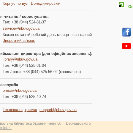
Корпус по вул. Володимирській
Опл
я читачів / користувачів:
Тел: +38 (044) 524-81-37
service@nbuv.gov.ua
Кожен останній робочий день місяця - санітарний
Зворотний зв'язок
иймальня директора (для офіційних звернень):
library@nbuv.gov.ua
Тел: +38 (044) 525-81-04
Тел./факс: +38 (044) 525-56-02 (канцелярія)
есслужба
presa@nbuv.gov.ua
Тел: +38 (044) 525-40-74
Технічна підтримка
:
support@nbuv.gov.ua
альна бібліотека України імені В. І. Вернадського
plates