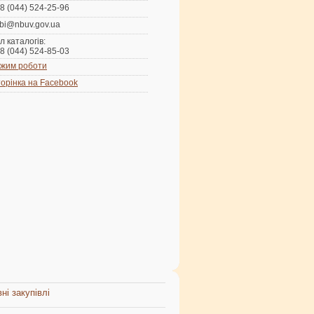
8 (044) 524-25-96
bi@nbuv.gov.ua
л каталогів:
8 (044) 524-85-03
жим роботи
орінка на Facebook
ні закупівлі