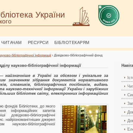
бліотека України
кого
ЧИТАЧАМ
РЕСУРСИ
БІБЛІОТЕКАРЯМ
науково-бібліографічної інформації
› Довідково-бібліографічний фонд
дділу науково-бібліографічної інформації
Навіг
— найзначніше в Україні за обсягом і унікальне за
Іст
ним значенням зібрання документів нормативного
ків, словників, бібліографічних посібників, видань
Чи
 та науково-технічної інформації України і зарубіжних
більших бібліотек світу, електронних інформаційних
Сис
За
ю фондів Бібліотеки, до якого
ня інформаційних запитів
До
ші довідково-бібліографічні
ис. найрізноманітніших джерел
Дов
 науково-бібліографічної
Ел