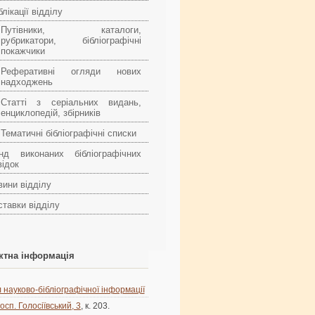
лікації відділу
Путівники, каталоги,
рубрикатори, бібліографічні
покажчики
Реферативні огляди нових
надходжень
Статті з серіальних видань,
енциклопедій, збірників
Тематичні бібліографічні списки
нд виконаних бібліографічних
відок
вини відділу
ставки відділу
ктна інформація
л науково-бібліографічної інформації
осп. Голосіївський, 3
, к. 203.