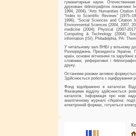
гуманитарные науки. Отечественная
друковані бібліографічні покажчики 
1994, 2004),
“Arts Humanities Citation 
“Index to Scientific Reviews”
(1975–19
1996),
“Social Sciences and Citation I
Environmental Sciences (2004, 2007, 201
medicine (2004); Physical (2007-201
Computing & Technology (2004); Socia
information (ISI). Philadelphia, PA: Thom
У читальному залі ВНБІ у вільному дос
Розпоряджень Президента України, 
країн, основні вітчизняні та зарубіжні
словники, реферативні і бібліографі
друку.
Останніми роками активно формуєть
Здійснюється робота з оцифрування рі
Фонд відображено в каталогах Відді
Фахівцями відділу здійснюється робо
каталогів. Інформація про нові на
аналітичному журналі «Україна: поді
електронній формах, готуються електр
Ко