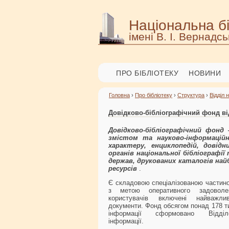
Національна бі
імені В. І. Вернадсь
ПРО БІБЛІОТЕКУ
НОВИНИ
Головна
›
Про бібліотеку
›
Структура
›
Відділ 
Довідково-бібліографічний фонд ві
Довідково-бібліографічний фонд 
змістом та науково-інформацій
характеру, енциклопедій, довідни
органів національної бібліографії
держав, друкованих каталогів най
ресурсів
.
Є складовою спеціалізованою частино
з метою оперативного задоволен
користувачів включені найважливі
документи. Фонд обсягом понад 178 т
інформації сформовано Відділом
інформації.