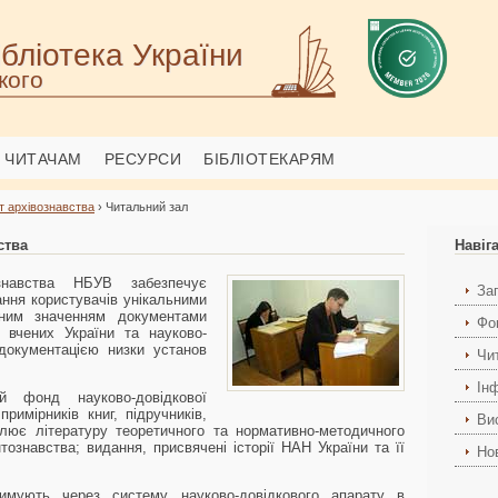
бліотека України
кого
ЧИТАЧАМ
РЕСУРСИ
БІБЛІОТЕКАРЯМ
т архівознавства
› Читальний зал
ства
Навіг
знавства НБУВ забезпечує
За
ння користувачів унікальними
рним значенням документами
Фо
 вчених України та науково-
 документацією низки установ
Чи
Ін
й фонд науково-довідкової
примірників книг, підручників,
Ви
лює літературу теоретичного та нормативно-методичного
тознавства; видання, присвячені історії НАН України та її
Но
имують через систему науково-довідкового апарату в