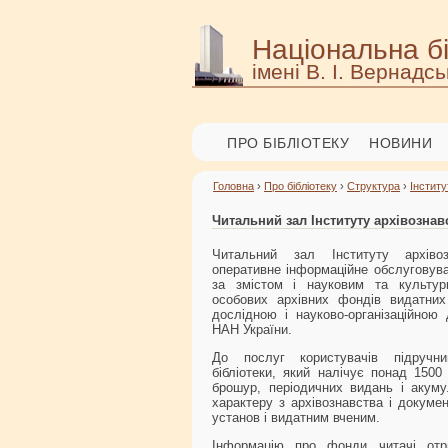
Національна бі
імені В. І. Вернадсь
ПРО БІБЛІОТЕКУ
НОВИНИ
Головна
›
Про бібліотеку
›
Структура
›
Інститу
Читальний зал Інституту архівознав
Читальний зал Інституту архіво
оперативне інформаційне обслуговува
за змістом і науковим та культу
особових архівних фондів видатних
дослідною і науково-організаційною
НАН України.
До послуг користувачів підручни
бібліотеки, який налічує понад 1500 
брошур, періодичних видань і акуму
характеру з архівознавства і докумен
установ і видатним вченим.
Інформацію про фонди читачі отр