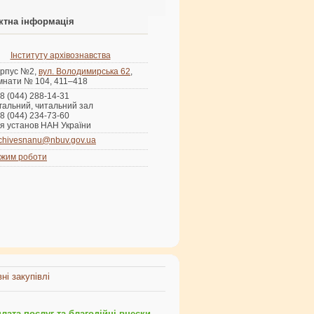
ктна інформація
Інституту архівознавства
рпус №2,
вул. Володимирська 62
,
мнати № 104, 411–418
8 (044) 288-14-31
гальний, читальний зал
8 (044) 234-73-60
я установ НАН України
chivesnanu@nbuv.gov.ua
жим роботи
ні закупівлі
ата послуг та благодійні внески