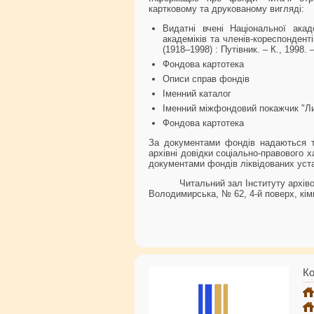
картковому та друкованому вигляді:
Видатні вчені Національної акад
академіків та членів-кореспонденті
(1918–1998) : Путівник. – К., 1998. 
Фондова картотека
Описи справ фондів
Іменний каталог
Іменний міжфондовий покажчик "Л
Фондова картотека
За документами фондів надаються тем
архівні довідки соціально-правового 
документами фондів ліквідованих уст
Читальний зал Інституту архів
Володимирська, № 62, 4-й поверх, кім
Ко