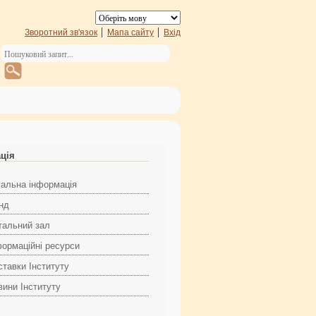
Зворотний зв'язок
Мапа сайту
Вхід
ація
гальна інформація
нд
тальний зал
формаційні ресурси
ставки Інституту
вини Інституту