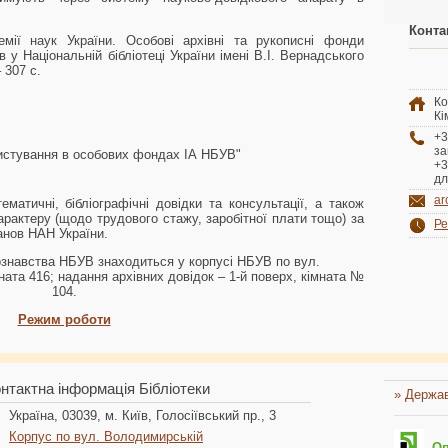
Конта
емії наук України. Особові архівні та рукописні фонди
в у Національній бібліотеці України імені В.І. Вернадського
– 307 с.
Ко
Кі
+3
за
истування в особових фондах ІА НБУВ"
+3
дл
ar
атичні, бібліографічні довідки та консультації, а також
характеру (щодо трудового стажу, заробітної плати тощо) за
Ре
анов НАН України.
ознавства НБУВ знаходиться у корпусі НБУВ по вул.
ната 416; надання архівних довідок – 1-й поверх, кімната №
104.
Режим роботи
нтактна інформація Бібліотеки
» Держав
Україна, 03039, м. Київ, Голосіївський пр., 3
Корпус по вул. Володимирській
Опл