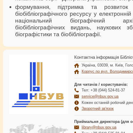
формування, підтримка та розвиток 
біобібліографічного ресурсу у електронній
національний біографічний арх
біобібліографічних видань, наукових з
біографістики та біобібліографії.
Контактна інформація Бібліо
Україна, 03039, м. Київ, Голо
Корпус по вул. Володимирс
Для читачів / користувачів:
Тел: +38 (044) 524-81-37
service@nbuv.gov.ua
Кожен останній робочий день
Зворотний зв'язок
Приймальня директора (для о
library@nbuv.gov.ua