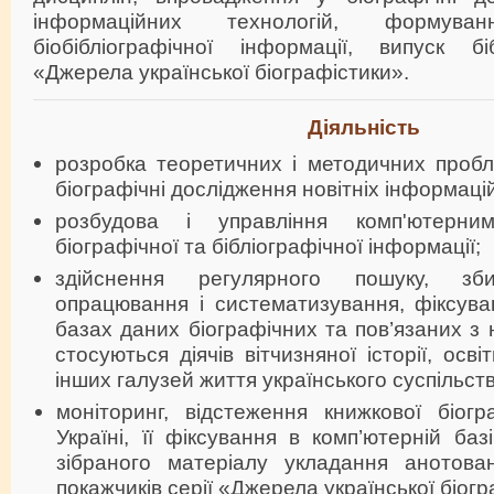
інформаційних технологій, формув
біобібліографічної інформації, випуск біб
«Джерела української біографістики».
Діяльність
розробка теоретичних і методичних проб
біографічні дослідження новітніх інформаці
розбудова і управління комп'ютерн
біографічної та бібліографічної інформації;
здійснення регулярного пошуку, зби
опрацювання і систематизування, фіксува
базах даних біографічних та пов’язаних з 
стосуються діячів вітчизняної історії, осві
інших галузей життя українського суспільств
моніторинг, відстеження книжкової біогр
Україні, її фіксування в комп’ютерній ба
зібраного матеріалу укладання анотован
покажчиків серії «Джерела української біогр