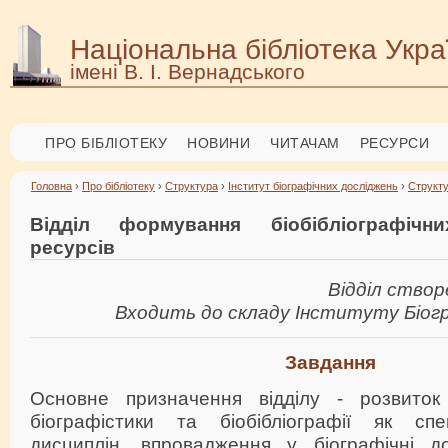
Національна бібліотека Укра
імені В. І. Вернадського
ПРО БІБЛІОТЕКУ
НОВИНИ
ЧИТАЧАМ
РЕСУРСИ
Головна
›
Про бібліотеку
›
Структура
›
Інститут біографічних досліджень
›
Структ
Відділ формування біобібліографічн
ресурсів
Відділ створе
Входить до складу Інституту Біог
Завдання
Основне призначення відділу - розвиток
біографістики та біобібліографії як спе
дисциплін, впровадження у біографічні до