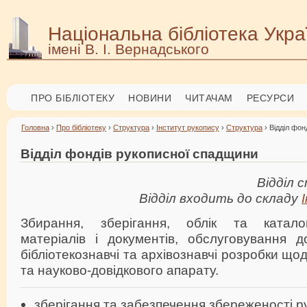
Національна бібліотека Укра
імені В. І. Вернадського
ПРО БІБЛІОТЕКУ
НОВИНИ
ЧИТАЧАМ
РЕСУРСИ
Головна
›
Про бібліотеку
›
Структура
›
Інститут рукопису
›
Структура
› Відділ фо
Відділ фондів рукописної спадщини
Відділ 
Відділ входить до складу
Збирання, зберігання, облік та каталог
матеріалів і документів, обслуговування д
бібліотекознавчі та архівознавчі розробки щод
та науково-довідкового апарату.
зберігання та забезпечення збереженості р