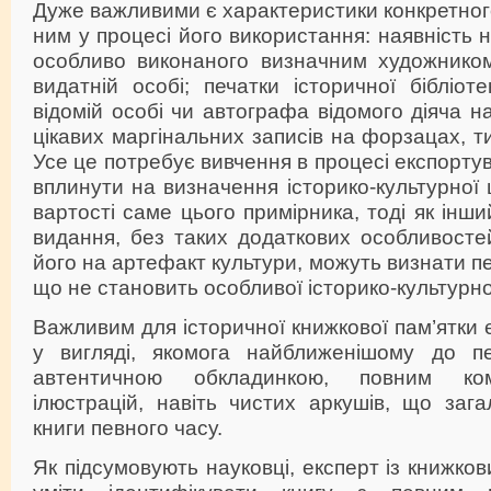
Дуже важливими є характеристики конкретного
ним у процесі його використання: наявність 
особливо виконаного визначним художнико
видатній особі; печатки історичної бібліот
відомій особі чи автографа відомого діяча н
цікавих маргінальних записів на форзацах, ти
Усе це потребує вивчення в процесі експорту
вплинути на визначення історико-культурної 
вартості саме цього примірника, тоді як інш
видання, без таких додаткових особливосте
його на артефакт культури, можуть визнати п
що не становить особливої історико-культурної
Важливим для історичної книжкової пам’ятки 
у вигляді, якомога найближенішому до пе
автентичною обкладинкою, повним ком
ілюстрацій, навіть чистих аркушів, що заг
книги певного часу.
Як підсумовують науковці, експерт із книжко