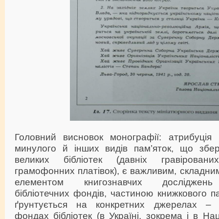
Головний висновок монографії: атрибуція 
минулого й інших видів пам’яток, що збе
великих бібліотек (давніх гравіровани
грамофонних платівок), є важливим, складним
елементом книгознавчих досліджень 
бібліотечних фондів, частиною книжкового па
ґрунтується на конкретних джерелах – іс
фондах бібліотек (в Україні, зокрема і в Нац