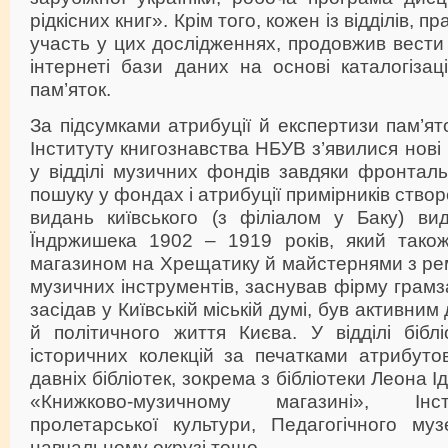
рідкісних книг». Крім того, кожен із відділів, п
участь у цих дослідженнях, продовжив вест
інтернеті бази даних на основі каталогізаці
пам’яток.
За підсумками атрибуції й експертизи пам’ят
Інституту книгознавства НБУВ з’явилися нові 
у відділі музичних фондів завдяки фронтал
пошуку у фондах і атрибуції примірників ство
видань київського (з філіалом у Баку) ви
Їндржишека 1902 – 1919 років, який тако
магазином на Хрещатику й майстернями з ре
музичних інструментів, заснував фірму грам
засідав у Київській міській думі, був активни
й політичного життя Києва. У відділі бібл
історичних колекцій за печатками атрибуто
давніх бібліотек, зокрема з бібліотеки Леона І
«Книжково-музичному магазині», Інс
пролетарської культури, Педагогічного му
навчальному окрузі тощо.