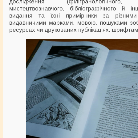
дослідження (філігранологічного, ш
мистецтвознавчого, бібліографічного й ін
видання та їхні примірники за різним
видавничими марками, мовою, пошуками зоб
ресурсах чи друкованих публікаціях, шрифтам