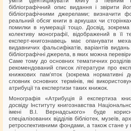
уміти ідентифікувати книгу з певним 
бібліографічний опис видання і звірити йо
бібліографічними джерелами; визначити ф
реальний обсяг книги в аркушах чи сторінка
помилки в нумерації тощо. Досвід, зокрема
колективу монографії, відображений в її те
експерт-книгознавець має опанувати меха
видавничих фальсифікатів, варіантів видань 
бібліографічні джерела, в яких можна перевір
Саме тому до основних тематичних розділів
рекомендований список літератури про експ
книжкових пам’яток (зокрема нормативні д
словник основних термінів, які використову
атрибуції та експертизи таких книжок.
Монографія «Атрибуція й експертиза книж
досвіду Інституту книгознавства Національно
імені В.І. Вернадського» буде кори
спеціалізованих відділів бібліотек, музеїв, арх
ретроспективними фондами, а також стане у п