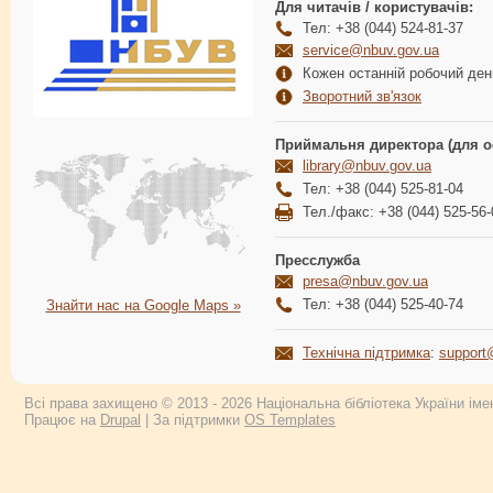
Для читачів / користувачів:
Тел: +38 (044) 524-81-37
service@nbuv.gov.ua
Кожен останній робочий день
Зворотний зв'язок
Приймальня директора (для о
library@nbuv.gov.ua
Тел: +38 (044) 525-81-04
Тел./факс: +38 (044) 525-56-
Пресслужба
presa@nbuv.gov.ua
Тел: +38 (044) 525-40-74
Знайти нас на Google Maps »
Технічна підтримка
:
support
Всі права захищено © 2013 - 2026 Національна бібліотека України імен
Працює на
Drupal
| За підтримки
OS Templates