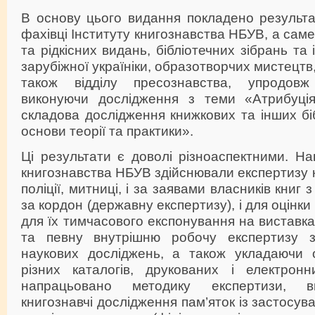
В основу цього видання покладено результа
фахівці Інституту книгознавства НБУВ, а саме 
та рідкісних видань, бібліотечних зібрань та 
зарубіжної україніки, образотворчих мистецтв
також відділу пресознавства, упродов
виконуючи дослідження з теми «Атрибуція
складова дослідження книжкових та інших біб
основи теорії та практики».
Ці результати є доволі різноаспектними. Нап
книгознавства НБУВ здійснювали експертизу к
поліції, митниці, і за заявами власників книг
за кордон (державну експертизу), і для оцінки 
для їх тимчасового експонування на виставка
та певну внутрішню робочу експертизу з
наукових досліджень, а також укладаючи 
різних каталогів, друкованих і електрон
напрацьовано методику експертизи, ви
книгознавчі дослідження пам’яток із застосув