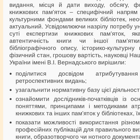
видання, місця й дати виходу, обсягу, ф
книжкових пам’яток – специфічний напрям 
культурними фондами великих бібліотек, нео
актуальний. Усвідомлюючи назрілу потребу ун
суті експертизи книжкових пам’яток, я
автентичність книги чи іншої пам’ятки
бібліографічного опису, історико-культурну ці
фізичний стан, грошову вартість, науковці Нац
України імені В.І. Вернадського вирішили:
поділитися досвідом атрибутуван
ретроспективних видань;
узагальнити нормативну базу цієї діяльності
ознайомити дослідників-початківців із о
поняттями, принципами і методиками атри
книжкових та інших пам’яток у бібліотеках, ї
показати можливості використання різнома
професійних публікацій для правильного ви
книги, образотворчого чи нотного документ