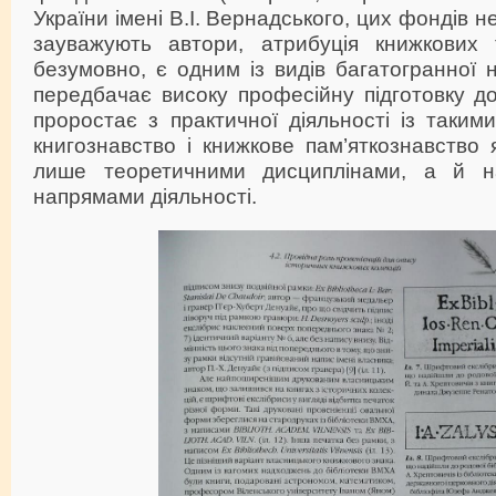
України імені В.І. Вернадського, цих фондів н
зауважують автори, атрибуція книжкових 
безумовно, є одним із видів багатогранної 
передбачає високу професійну підготовку до
проростає з практичної діяльності із таки
книгознавство і книжкове пам’яткознавство 
лише теоретичними дисциплінами, а й на
напрямами діяльності.