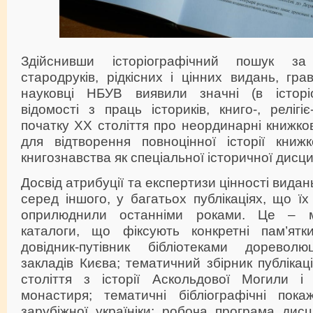
Здійснивши історіографічний пошук за
стародруків, рідкісних і цінних видань, гра
науковці НБУВ виявили значні (в історіо
відомості з праць істориків, книго-, релігі
початку ХХ століття про неординарні книжков
для відтворення повноцінної історії книжк
книгознавства як спеціальної історичної дисци
Досвід атрибуції та експертизи цінності видан
серед іншого, у багатьох публікаціях, що їх
оприлюднили останніми роками. Це – мо
каталоги, що фіксують конкретні пам’ят
довідник-путівник бібліотеками дореволю
закладів Києва; тематичний збірник публікац
століття з історії Аскольдової Могили і
монастиря; тематичні бібліографічні пок
зарубіжної україніки; робоча програма дис