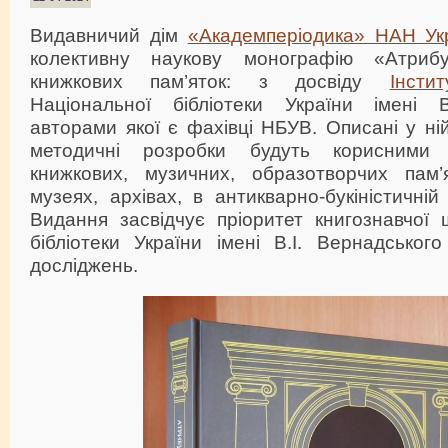
Видавничий дім
«Академперіодика» НАН Ук
колективну наукову монографію «Атриб
книжкових пам’яток: з досвіду
Інсти
Національної бібліотеки України імені В
авторами якої є фахівці НБУВ. Описані у ній
методичні розробки будуть корисними
книжкових, музичних, образотворчих пам’я
музеях, архівах, в антикварно-букіністичній т
Видання засвідчує пріоритет книгознавчої 
бібліотеки України імені В.І. Вернадсько
досліджень.