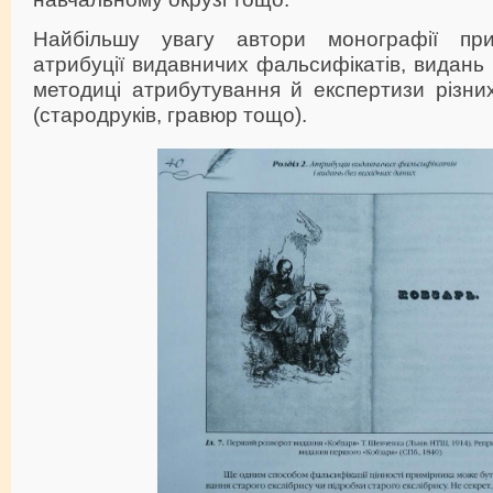
Найбільшу увагу автори монографії пр
атрибуції видавничих фальсифікатів, видань 
методиці атрибутування й експертизи різних
(стародруків, гравюр тощо).