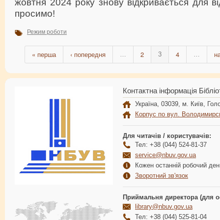
жовтня 2024 року знову відкривається для ві
просимо!
Режим роботи
« перша
‹ попередня
2
4
н
…
3
…
Контактна інформація Бібліо
Україна, 03039, м. Київ, Голо
Корпус по вул. Володимирс
Для читачів / користувачів:
Тел: +38 (044) 524-81-37
service@nbuv.gov.ua
Кожен останній робочий день
Зворотний зв'язок
Приймальня директора (для о
library@nbuv.gov.ua
Тел: +38 (044) 525-81-04