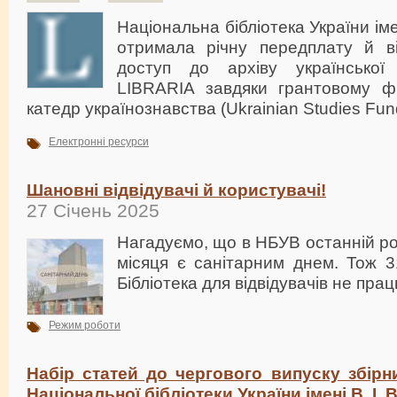
Національна бібліотека України іме
отримала річну передплату й в
доступ до архіву української
LIBRARIA завдяки грантовому ф
катедр українознавства (Ukrainian Studies Fun
Електронні ресурси
Шановні відвідувачі й користувачі!
27 Січень 2025
Нагадуємо, що в НБУВ останній р
місяця є санітарним днем. Тож 31
Бібліотека для відвідувачів не прац
Режим роботи
Набір статей до чергового випуску збірн
Національної бібліотеки України імені В. І.