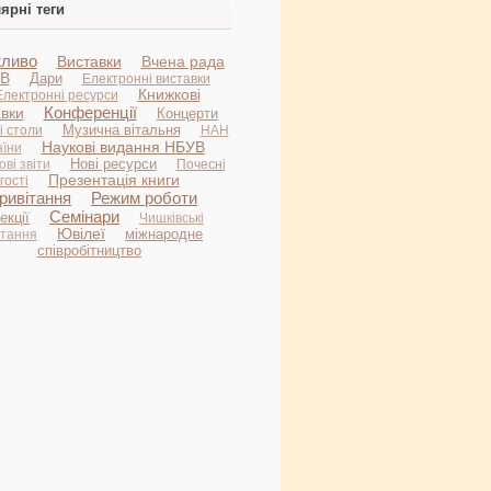
ярні теги
ливо
Виставки
Вчена рада
В
Дари
Електронні виставки
Книжкові
Електронні ресурси
Конференції
авки
Концерти
Музична вітальня
і столи
НАН
Наукові видання НБУВ
аїни
Нові ресурси
ві звіти
Почесні
Презентація книги
гості
ривітання
Режим роботи
Семінари
екції
Чишківські
Ювілеї
міжнародне
итання
співробітництво