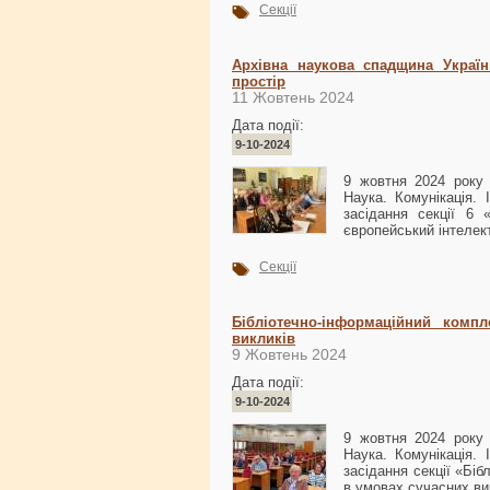
Секції
Архівна наукова спадщина Україн
простір
11 Жовтень 2024
Дата події:
9-10-2024
9 жовтня 2024 року 
Наука. Комунікація. 
засідання секції 6 
європейський інтелек
Секції
Бібліотечно-інформаційний компл
викликів
9 Жовтень 2024
Дата події:
9-10-2024
9 жовтня 2024 року 
Наука. Комунікація. 
засідання секції «Біб
в умовах сучасних ви