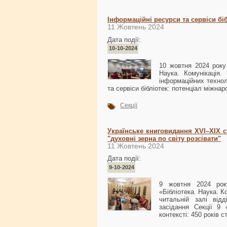
Інформаційні ресурси та сервіси біб
11 Жовтень 2024
Дата події:
10-10-2024
10 жовтня 2024 року
Наука. Комунікація. 
інформаційних технол
та сервіси бібліотек: потенціал міжнаро
Секції
Українське книговидання XVI–XIX ст
"духовні зерна по світу розсівати"
11 Жовтень 2024
Дата події:
9-10-2024
9 жовтня 2024 рок
«Бібліотека. Наука. К
читальній залі від
засідання Секції 9 
контексті: 450 років с