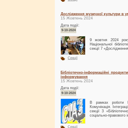
Дослідження музичної культури в 
15 Жовтень 2024
Дата події:
9-10-2024
9 жовтня 2024 року
Національної бібліот
секції 7 «Дослідженн
Секції
Бібліотечно-інформаційні продукти
інформування
15 Жовтень 2024
Дата події:
9-10-2024
В рамках роботи Мі
Комунікація. Інтеграц
секції 3 «Бібліотечн
соціально-правового 
Секції