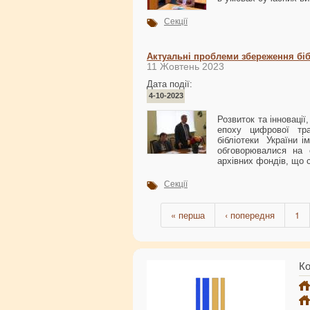
Секції
Актуальні проблеми збереження біб
11 Жовтень 2023
Дата події:
4-10-2023
Розвиток та інновації
епоху цифрової тра
бібліотеки України і
обговорювалися на с
архівних фондів, що 
Секції
« перша
‹ попередня
1
Ко