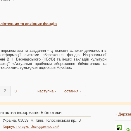
ліотечних та архівних фондів
, перспективи та завдання – ці основні аспекти діяльності в
нсформації системи збереження фондів Національної
мені В. І. Вернадського (НБУВ) та інших закладів культури
екції «Актуальні проблеми збереження бібліотечних та
становлять культурне надбання України».
3
наступна ›
остання »
2
…
нтактна інформація Бібліотеки
» Держав
Україна, 03039, м. Київ, Голосіївський пр., 3
Корпус по вул. Володимирській
Опл