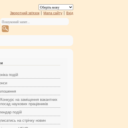
Зворотний зв'язок
Мапа сайту
Вхід
ни
ніка подій
онси
олошення
Конкурс на заміщення вакантних
посад наукових працівників
лендар подій
дписатись на стрічку новин