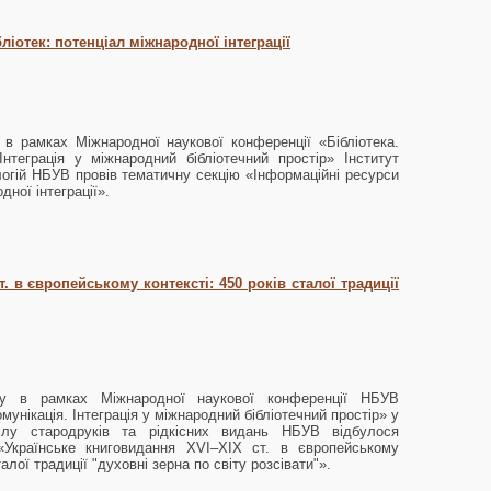
ліотек: потенціал міжнародної інтеграції
 в рамках Міжнародної наукової конференції «Бібліотека.
Інтеграція у міжнародний бібліотечний простір» Інститут
огій НБУВ провів тематичну секцію «Інформаційні ресурси
дної інтеграції».
. в європейському контексті: 450 років сталої традиції
у в рамках Міжнародної наукової конференції НБУВ
омунікація. Інтеграція у міжнародний бібліотечний простір» у
ділу стародруків та рідкісних видань НБУВ відбулося
«Українське книговидання XVI–XIX ст. в європейському
талої традиції "духовні зерна по світу розсівати"».