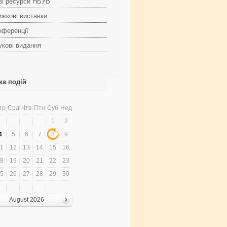
ві ресурси НБУВ
ижкові виставки
нференції
укові видання
ка подій
тр
Срд
Чтв
Птн
Суб
Нед
1
2
4
5
6
7
8
9
1
12
13
14
15
16
8
19
20
21
22
23
5
26
27
28
29
30
August 2026