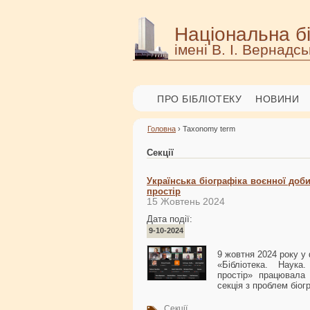
Національна бі
імені В. І. Вернадсь
ПРО БІБЛІОТЕКУ
НОВИНИ
Головна
› Taxonomy term
Секції
Українська біографіка воєнної доби
простір
15 Жовтень 2024
Дата події:
9-10-2024
9 жовтня 2024 року у
«Бібліотека. Наука
простір» працювала 
cекція з проблем біог
Секції