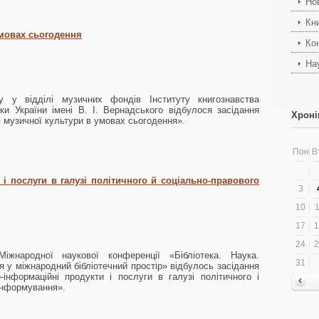
Но
Кн
умовах сьогодення
Ко
На
 у відділі музичних фондів Інституту книгознавства
еки України імені В. І. Вернадського відбулося засідання
Хроні
я музичної культури в умовах сьогодення».
Пон
В
 і послуги в галузі політичного й соціально-правового
3
10
1
17
1
24
2
жнародної наукової конференції «Бібліотека. Наука.
31
ія у міжнародний бібліотечний простір» відбулось засідання
о-інформаційні продукти і послуги в галузі політичного і
інформування».