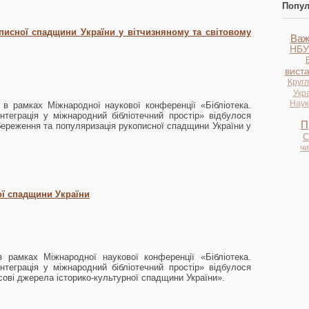
Попул
писної спадщини України у вітчизняному та світовому
Важ
НБУ
вист
Кругл
Укр
Науко
 в рамках Міжнародної наукової конференції «Бібліотека.
Інтеграція у міжнародний бібліотечний простір» відбулося
П
Збереження та популяризація рукописної спадщини України у
С
ч
ої спадщини України
 рамках Міжнародної наукової конференції «Бібліотека.
Інтеграція у міжнародний бібліотечний простір» відбулося
есові джерела історико-культурної спадщини України».