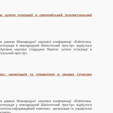
и: шляхи інтеграції в європейський інтелектуальний
в рамках Міжнародної наукової конференції «Бібліотека.
Інтеграція в міжнародний бібліотечний простір»
відбулося
«Архівна наукова спадщина України: шляхи інтеграції в
туальний простір».
екс: організація та управління в умовах сучасних
в рамках Міжнародної наукової конференції «Бібліотека.
Інтеграція у міжнародний бібліотечний простір» відбулося
ліотечно-інформаційний комплекс: організація та управління
кликів».