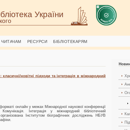
бліотека України
кого
ЧИТАЧАМ
РЕСУРСИ
БІБЛІОТЕКАРЯМ
Нови
: класичні/новітні підходи та інтеграція в міжнародний
Хро
Ан
Ог
 форматі онлайн у межах Міжнародної наукової конференції
. Комунікація. Інтеграція у міжнародний бібліотечний
Ка
організована Інститутом біографічних досліджень НБУВ
рафіки.
Пі