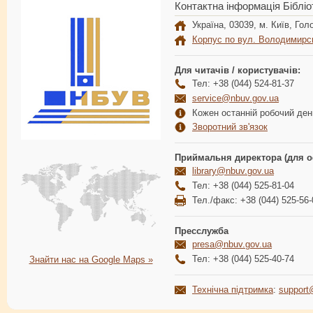
Контактна інформація Бібліо
Україна, 03039, м. Київ, Голо
Корпус по вул. Володимирс
Для читачів / користувачів:
Тел: +38 (044) 524-81-37
service@nbuv.gov.ua
Кожен останній робочий день
Зворотний зв'язок
Приймальня директора (для о
library@nbuv.gov.ua
Тел: +38 (044) 525-81-04
Тел./факс: +38 (044) 525-56-
Пресслужба
presa@nbuv.gov.ua
Тел: +38 (044) 525-40-74
Знайти нас на Google Maps »
Технічна підтримка
:
support