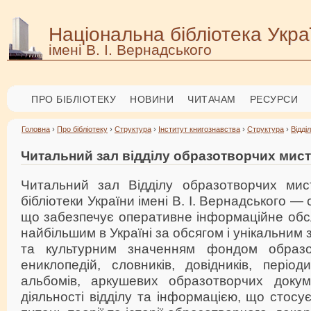
Національна бібліотека Укра
імені В. І. Вернадського
ПРО БІБЛІОТЕКУ
НОВИНИ
ЧИТАЧАМ
РЕСУРСИ
Головна
›
Про бібліотеку
›
Структура
›
Інститут книгознавства
›
Структура
›
Відді
Читальний зал відділу образотворчих мис
Читальний зал Відділу образотворчих мис
бібліотеки України імені В. І. Вернадського —
що забезпечує оперативне інформаційне обс
найбільшим в Україні за обсягом і унікальним 
та культурним значенням фондом образ
ениклопедій, словників, довідників, період
альбомів, аркушевих образотворчих докум
діяльності відділу та інформацією, що стосу