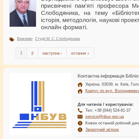
присвячені пам’яті професора 
Слободяника, на тему «Бібліотек
історія, методологія, наукові проект
онлайн форматі.
Важливо
Студії М. С. Слободяника
2
наступна ›
остання »
1
Контактна інформація Бібліо
Україна, 03039, м. Київ, Голо
Корпус по вул. Володимирс
Для читачів / користувачів:
Тел: +38 (044) 524-81-37
service@nbuv.gov.ua
Кожен останній робочий день
Зворотний зв'язок