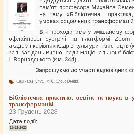
відбудуться Десяті бібліотекознавч
пам’яті професора Михайла Семе
на тему «Бібліотечна практика,
умовах соціальних трансформацій
Він проходитиме у змішаному фор
офлайнової зустрічі на платформі Zoom 
академії керівних кадрів культури і мистецтв (к
залі засідань Вченої ради Національної бібліо
І. Вернадського (кім. 344).
Запрошуємо до участі відповідних сп
Семінари
Студії М. С. Слободяника
Бібліотечна практика, освіта та наука в
трансформацій
23 Грудень 2023
Дата події:
21-12-2023