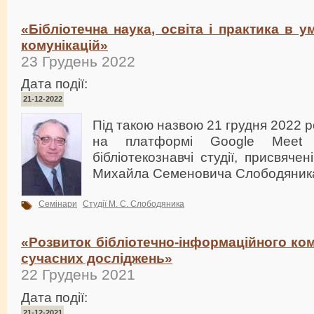
«Бібліотечна наука, освіта і практика в у
комунікацій»
23 Грудень 2022
Дата події:
21-12-2022
Під такою назвою 21 грудня 2022 
на платформі Google Meet в
бібліотекознавчі студії, присвяче
Михайла Семеновича Слободяник
Семінари
Студії М. С. Слободяника
«Розвиток бібліотечно-інформаційного ком
сучасних досліджень»
22 Грудень 2021
Дата події:
21-12-2021