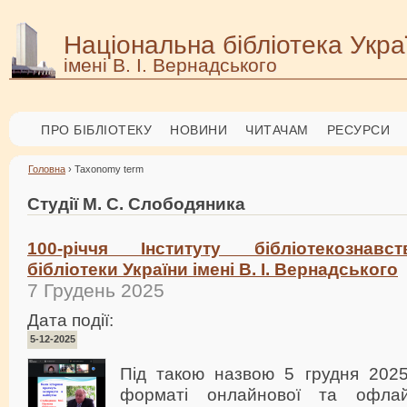
Національна бібліотека Укра
імені В. І. Вернадського
ПРО БІБЛІОТЕКУ
НОВИНИ
ЧИТАЧАМ
РЕСУРСИ
Головна
› Taxonomy term
Студії М. С. Слободяника
100-річчя Інституту бібліотекознавс
бібліотеки України імені В. І. Вернадського
7 Грудень 2025
Дата події:
5-12-2025
Під такою назвою 5 грудня 202
форматі онлайнової та офлай