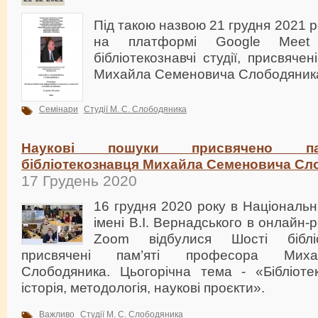
Під такою назвою 21 грудня 2021 
на платформі Google Meet 
бібліотекознавчі студії, присвяче
Михайла Семеновича Слободяник
Семінари
Студії М. С. Слободяника
Наукові пошуки присвячено пам
бібліотекознавця Михайла Семеновича Сл
17 Грудень 2020
16 грудня 2020 року в Національні
імені В.І. Вернадського в онлайн
Zoom відбулися Шості бібліот
присвячені пам’яті професора Мих
Слободяника. Цьогорічна тема - «Бібліотек
історія, методологія, наукові проєкти».
Важливо
Студії М. С. Слободяника