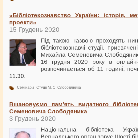
«Бібліотекознавство України: історія, ме
проекти»
15 Грудень 2020
Під такою назвою проходять нин
бібліотекознавчі студії, присвяче
Михайла Семеновича Слободяника
16 грудня 2020 року в онлайн-
розпочинається об 11 годині, поч
11.30.
Семінари
Студії М. С. Слободяника
Вшановуємо пам’ять видатного бібліот
Семеновича Слободяника
3 Грудень 2020
Національна бібліотека Укр
Вернадського організовує Шості біб