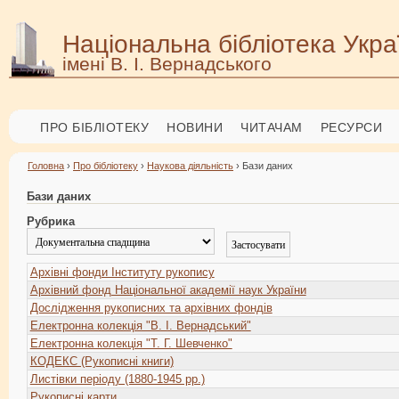
Національна бібліотека Укра
імені В. І. Вернадського
ПРО БІБЛІОТЕКУ
НОВИНИ
ЧИТАЧАМ
РЕСУРСИ
Головна
›
Про бібліотеку
›
Наукова діяльність
› Бази даних
Бази даних
Рубрика
Архівні фонди Інституту рукопису
Архівний фонд Національної академії наук України
Дослідження рукописних та архівних фондів
Електронна колекція "В. І. Вернадський"
Електронна колекція "Т. Г. Шевченко"
КОДЕКС (Рукописні книги)
Листівки періоду (1880-1945 рр.)
Рукописні карти