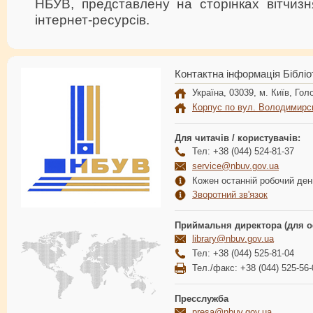
НБУВ, представлену на сторінках вітчизн
інтернет-ресурсів.
Контактна інформація Бібліо
Україна, 03039, м. Київ, Голо
Корпус по вул. Володимирс
Для читачів / користувачів:
Тел: +38 (044) 524-81-37
service@nbuv.gov.ua
Кожен останній робочий день
Зворотний зв'язок
Приймальня директора (для о
library@nbuv.gov.ua
Тел: +38 (044) 525-81-04
Тел./факс: +38 (044) 525-56-
Пресслужба
presa@nbuv.gov.ua