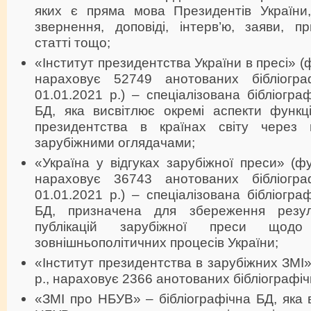
яких є пряма мова Президентів України
звернення, доповіді, інтерв’ю, заяви, при
статті тощо;
«Інститут президентства України в пресі» (ф
нараховує 52749 анотованих бібліогра
01.01.2021 р.) – спеціалізована бібліогра
БД, яка висвітлює окремі аспекти функці
президентства в країнах світу через 
зарубіжними оглядачами;
«Україна у відгуках зарубіжної преси» (фу
нараховує 36743 анотованих бібліогра
01.01.2021 р.) – спеціалізована бібліогра
БД, призначена для збереження резуль
публікацій зарубіжної преси щодо
зовнішньополітичних процесів України;
«Інститут президентства в зарубіжних ЗМІ»
р., нараховує 2366 анотованих бібліографіч
«ЗМІ про НБУВ» – бібліографічна БД, яка в