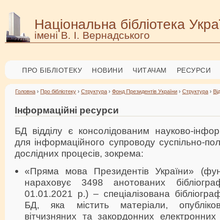
Національна бібліотека Укра
імені В. І. Вернадського
ПРО БІБЛІОТЕКУ
НОВИНИ
ЧИТАЧАМ
РЕСУРСИ
Головна
›
Про бібліотеку
›
Структура
›
Фонд Президентів України
›
Структура
›
Ві
Інформаційні ресурси
БД відділу є консолідованим науково-інфо
для інформаційного супроводу суспільно-пол
дослідних процесів, зокрема:
«Пряма мова Президентів України» (фун
нараховує 3498 анотованих бібліогра
01.01.2021 р.) – спеціалізована бібліогра
БД, яка містить матеріали, опубліко
вітчизняних та закордонних електронних 