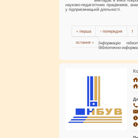
викладає в книзі покро
науково-педагогічних працівників, анал
у підприємницькій діяльності.
« перша
‹ попередня
1
остання »
Інформацію підг
бібліотечно-інформа
Ко
Дл
Пр