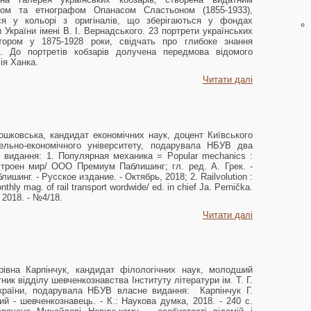
ком та етнографом Опанасом Сластьоном (1855-1933),
ся у кольорі з оригіналів, що зберігаються у фондах
и України імені В. І. Вернадського. 23 портрети українських
втором у 1875-1928 роки, свідчать про глибоке знання
. До портретів кобзарів долучена передмова відомого
ія Ханка.
Читати далі
шковська, кандидат економічних наук, доцент Київського
вельно-економічного університету, подарувала НБУВ два
 видання: 1. Популярная механика = Popular mechanics :
строен мир/ ООО Премиум Паблишинг; гл. ред. А. Грек. -
шинг. - Русское издание. - Октябрь, 2018; 2. Railvolution :
nthly mag. of rail transport wordwide/ ed. in chief Ja. Pernička.
, 2018. - №4/18.
Читати далі
рівна Карпінчук, кандидат філологічних наук, молодший
тник відділу шевченкознавства Інституту літератури ім. Т. Г.
раїни, подарувала НБУВ власне видання: Карпінчук Г.
й - шевченкознавець. - К.: Наукова думка, 2018. - 240 с.