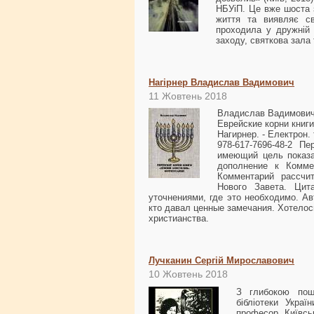
НБУіП. Це вже шоста з
життя та виявляє св
проходила у дружній 
заходу, святкова зала
Нагірнер Владислав Вадимович
11 Жовтень 2018
Владислав Вадимович 
Еврейские корни книг
Нагирнер. - Електрон. т
978-617-7696-48-2 
имеющий цель показа
дополнение к Комме
Комментарий рассчи
Нового Завета. Цит
уточнениями, где это необходимо. Ав
кто давал ценные замечания. Хотелос
христианства.
Лучканин Сергій Мирославович
10 Жовтень 2018
З глибокою поша
бібліотеки Украї
професор Київськ