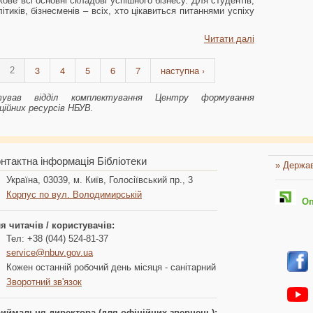
кове всі основні складові успішного бізнесу. Для студентів,
ітиків, бізнесменів – всіх, хто цікавиться питаннями успіху
Читати далі
3
4
5
6
7
наступна ›
2
отував відділ комплектування Центру формування
ційних ресурсів НБУВ.
нтактна інформація Бібліотеки
» Держав
Україна, 03039, м. Київ, Голосіївський пр., 3
Корпус по вул. Володимирській
Опл
я читачів / користувачів:
Тел: +38 (044) 524-81-37
service@nbuv.gov.ua
Кожен останній робочий день місяця - санітарний
Зворотний зв'язок
иймальня директора (для офіційних звернень):