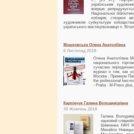
українським художни
вперше репродукуєть
Національної бібліотек
кобзарів, створені а
художником субкультури кобзарства
українського мистецтвознавця п. Вітал
Мошковська Олена Анатоліївна
6 Листопад 2018
Олена Анатоліївна Мо
національного торго
сучасних періодичних
журнал о том, как у
Москва : Премиум Пабли
the professional two-mo
- Praha : M-Press plus
Карпінчук Галина Володимірівна
30 Жовтень 2018
Галина Володимі
науковий співробі
Шевченка НАН Ук
Михайло Новицьки