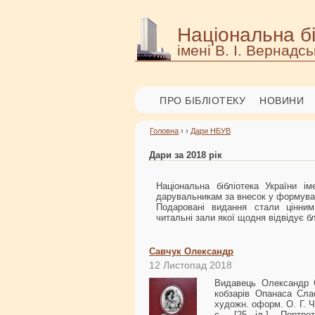
Національна бі
імені В. І. Вернадсь
ПРО БІБЛІОТЕКУ
НОВИНИ
Головна
› ›
Дари НБУВ
Дари за 2018 рік
Національна бібліотека України 
дарувальникам за внесок у формуван
Подаровані видання стали цінним
читальні зали якої щодня відвідує бл
Савчук Олександр
12 Листопад 2018
Видавець Олександр С
кобзарів Опанаса Сла
художн. оформ. О. Г. 
с., [25 іл.]. Портре