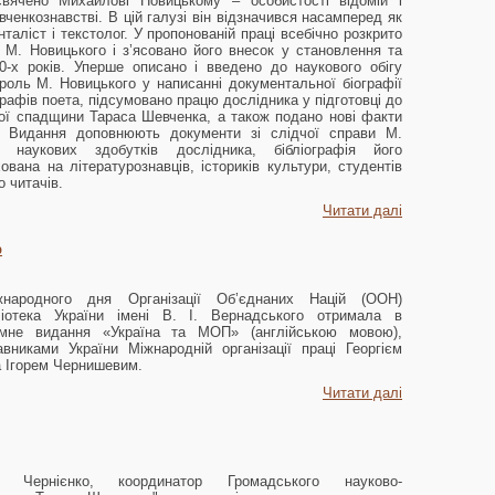
вячено Михайлові Новицькому – особистості відомій і
вченкознавстві. В цій галузі він відзначився насамперед як
таліст і текстолог. У пропонованій праці всебічно розкрито
 М. Новицького і з’ясовано його внесок у становлення та
0-х років. Уперше описано і введено до наукового обігу
 роль М. Новицького у написанні документальної біографії
графів поета, підсумовано працю дослідника у підготовці до
кої спадщини Тараса Шевченка, а також подано нові факти
о. Видання доповнюють документи зі слідчої справи М.
 наукових здобутків дослідника, бібліографія його
вана на літературознавців, істориків культури, студентів
 читачів.
Читати далі
р
жнародного дня Організації Об’єднаних Націй (ООН)
ліотека України імені В. І. Вернадського отримала в
омне видання «Україна та МОП» (англійською мовою),
вниками України Міжнародній організації праці Георгієм
 Ігорем Чернишевим.
Читати далі
ч Чернієнко, координатор Громадського науково-