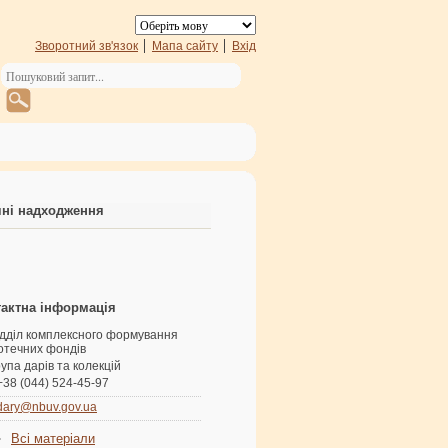
Зворотний зв'язок
Мапа сайту
Вхід
ні надходження
актна інформація
ідділ комплексного формування
іотечних фондів
упа дарів та колекцій
+38 (044) 524-45-97
dary@nbuv.gov.ua
Всі матеріали