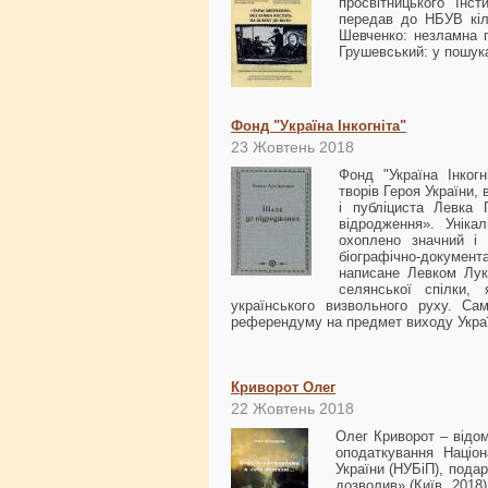
просвітницького "Інст
передав до НБУВ кіл
Шевченко: незламна 
Грушевський: у пошук
Фонд "Україна Інкогніта"
23 Жовтень 2018
Фонд "Україна Інког
творів Героя України,
і публіциста Левка 
відродження». Уніка
охоплено значний і 
біографічно-докумен
написане Левком Лук’
селянської спілки,
українського визвольного руху. Са
референдуму на предмет виходу Укра
Криворот Олег
22 Жовтень 2018
Олег Криворот – відом
оподаткування Націон
України (НУБіП), пода
дозволив» (Київ, 2018)