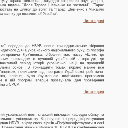
итуту Тараса Шевченка", кандидат історичних наук, доцент,
ька видань "Доля Тараса Шевченка на засланні", "Тарас
постать на шляху до волі" та "Тарас Шевченко і Михайло
ах шляху до незалежної України".
Читати далі
ніта" передав до НБУВ повне тринадцятитомне зібрання
 видатного діяча українського національного руху, філософа
Григоровича Лук’яненка. Зібрання має назву «Шлях до
льним прикладом в сучасній українській літературі, де
важливий період історії української нації на правдивій
тальній основі. В тринадцяти томах зібрано майже все
яненком, починаючи від програми Української робітничо-
 яка, власне, була ґрунтовною політичною програмою
ме в цій програмі вперше прозвучала ідея проведення
їни з СРСР.
Читати далі
ий український поет, старший викладач кафедри обліку та
ального університету біоресурсів і природокористування
рував НБУВ збірку своїх віршів «Пофілософствувати я собі
. Презентація збірки відбулася 18.10.2018 в конференц-залі