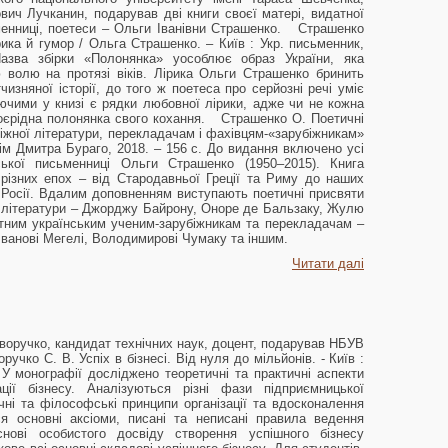
вич Лучканин, подарував дві книги своєї матері, видатної
менниці, поетеси – Ольги Іванівни Страшенко. Страшенко
ика й гумор / Ольга Страшенко. – Київ : Укр. письменник,
азва збірки «Полонянка» уособлює образ України, яка
волю на протязі віків. Лірика Ольги Страшенко бринить
изняної історії, до того ж поетеса про серйозні речі уміє
чими у книзі є рядки любовної лірики, адже чи не кожна
воєрідна полонянка свого кохання. Страшенко О. Поетичні
іжної літератури, перекладачам і фахівцям-«зарубіжникам»
ім Дмитра Бураго, 2018. – 156 с. До видання включено усі
ської письменниці Ольги Страшенко (1950–2015). Книга
 різних епох – від Стародавньої Греції та Риму до наших
ії, Росії. Вдалим доповненням виступають поетичні присвяти
 літератури – Джорджу Байрону, Оноре де Бальзаку, Жулю
тним українським ученим-зарубіжникам та перекладачам –
, Іванові Мегелі, Володимирові Чумаку та іншим.
Читати далі
воручко, кандидат технічних наук, доцент, подарував НБУВ
учко С. В. Успіх в бізнесі. Від нуля до мільйонів. - Київ :
 У монографії досліджено теоретичні та практичні аспекти
ції бізнесу. Аналізуються різні фази підприємницької
ічні та філософські принципи організації та вдосконалення
ся основні аксіоми, писані та неписані правила ведення
снові особистого досвіду створення успішного бізнесу