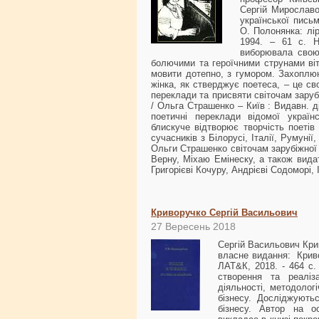
Сергій Мирославо
української пись
О. Полонянка: лір
1994. – 61 с. Н
виборювала свою 
болючими та героїчними струнами вітч
мовити дотепно, з гумором. Захоплюю
жінка, як стверджує поетеса, – це с
переклади та присвяти світочам заруб
/ Ольга Страшенко – Київ : Видавн. д
поетичні переклади відомої україн
блискуче відтворює творчість поетів
сучасників з Білорусі, Італії, Румун
Ольги Страшенко світочам зарубіжної
Верну, Міхаю Емінеску, а також вида
Григорієві Кочуру, Андрієві Содоморі
Криворучко Сергій Васильович
27 Вересень 2018
Сергій Васильович Кри
власне видання: Кривор
ЛАТ&К, 2018. - 464 с.
створення та реаліза
діяльності, методолог
бізнесу. Досліджують
бізнесу. Автор на о