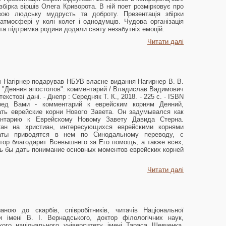
бірка віршів Олега Криворота. В ній поет розмірковує про
ою людську мудрусть та доброту. Презентація збірки
атмосфері у колі колег і однодумців. Чудова організація
 та підтримка родини додали святу незабутніх емоцій.
Читати далі
Нагірнер подарував НБУВ власне видання Нагирнер В. В.
и "Деяния апостолов": комментарий / Владислав Вадимович
екстові дані. - Днепр : Середняк Т. К., 2018. - 225 с. - ISBN
Перед Вами - комментарий к еврейским корням Деяний,
ть еврейские корни Нового Завета. Он задумывался как
нтарию к Еврейскому Новому Завету Давида Стерна.
тан на христиан, интересующихся еврейскими корнями
аты приводятся в нем по Синодальному переводу, с
тор благодарит Всевышнего за Его помощь, а также всех,
ь бы дать понимание основных моментов еврейских корней
Читати далі
ною до скарбів, співробітників, читачів Національної
ни імені В. І. Вернадського, доктор філологічних наук,
ого національного університету імені Тараса Шевченка,