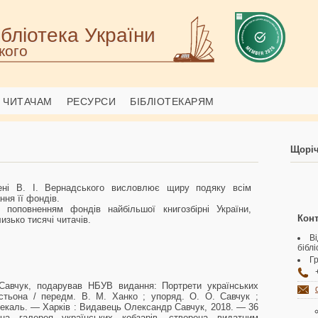
бліотека України
кого
ЧИТАЧАМ
РЕСУРСИ
БІБЛІОТЕКАРЯМ
Щоріч
імені В. І. Вернадського висловлює щиру подяку всім
ня її фондів.
 поповненням фондів найбільшої книгозбірні України,
Конт
изько тисячі читачів.
В
бібл
Гр
авчук, подарував НБУВ видання: Портрети українських
стьона / передм. В. М. Ханко ; упоряд. О. О. Савчук ;
Чекаль. — Харків : Видавець Олександр Савчук, 2018. — 36
тна галерея українських кобзарів, створена видатним