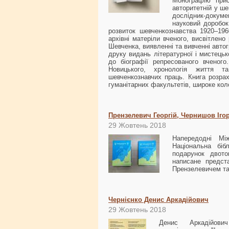
Монографію прис
авторитетній у ше
дослідник-докумен
науковий доробок
розвиток шевченкознавства 1920–196
архівні матеріли вченого, висвітлено
Шевченка, виявленні та вивченні авто
друку видань літературної і мистець
до біографії репресованого вченог
Новицького, хронологія життя та
шевченкознавчих праць. Книга розрахо
гуманітарних факультетів, широке коло
Прензелевич Георгій, Чернишов Іго
29 Жовтень 2018
Напередодні Мі
Національна біб
подарунок двот
написане предста
Прензелевичем та
Чернієнко Денис Аркадійович
29 Жовтень 2018
Денис Аркадійови