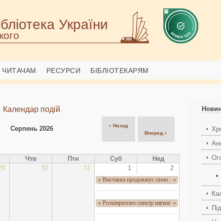
бліотека України
кого
ЧИТАЧАМ
РЕСУРСИ
БІБЛІОТЕКАРЯМ
Календар подій
Нови
« Назад
Серпень 2026
Хро
Вперед »
Ан
Ог
Чтв
Птн
Суб
Нед
29
30
31
1
2
Виставка продовжує свою роботу
«
»
Ка
Розширюємо спектр наукових ресурсів – НБУВ
«
»
Пі