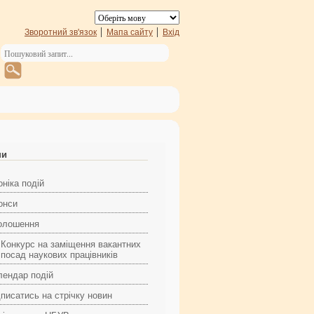
Зворотний зв'язок
Мапа сайту
Вхід
ни
ніка подій
онси
олошення
Конкурс на заміщення вакантних
посад наукових працівників
лендар подій
 приєдналася до Консорціуму EIFL
дписатись на стрічку новин