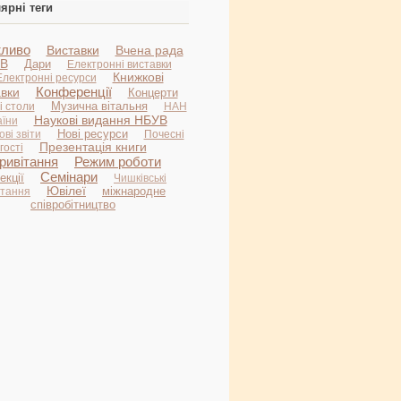
ярні теги
ливо
Виставки
Вчена рада
В
Дари
Електронні виставки
Книжкові
Електронні ресурси
Конференції
авки
Концерти
Музична вітальня
і столи
НАН
Наукові видання НБУВ
аїни
Нові ресурси
ві звіти
Почесні
Презентація книги
гості
ривітання
Режим роботи
Семінари
екції
Чишківські
Ювілеї
міжнародне
итання
співробітництво