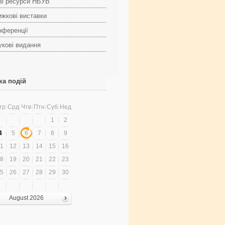
ві ресурси НБУВ
ижкові виставки
нференції
укові видання
ка подій
тр
Срд
Чтв
Птн
Суб
Нед
1
2
4
5
6
7
8
9
1
12
13
14
15
16
8
19
20
21
22
23
5
26
27
28
29
30
August 2026