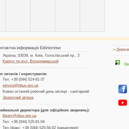
НБУВ приєдналася до Консорціуму EIFL
нтактна інформація Бібліотеки
» Держав
Україна, 03039, м. Київ, Голосіївський пр., 3
Корпус по вул. Володимирській
Опл
я читачів / користувачів:
Тел: +38 (044) 524-81-37
service@nbuv.gov.ua
Кожен останній робочий день місяця - санітарний
Зворотний зв'язок
иймальня директора (для офіційних звернень):
library@nbuv.gov.ua
Тел: +38 (044) 525-81-04
Тел./факс: +38 (044) 525-56-02 (канцелярія)