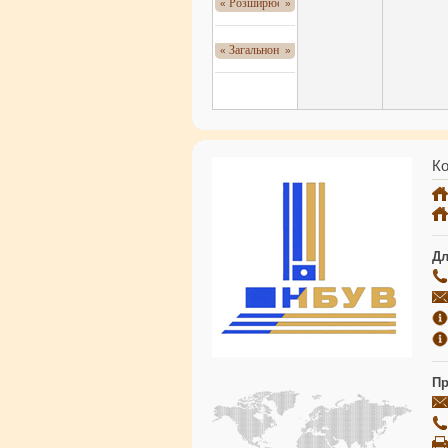
Розширюємо спектр наукових ресурсів – 
«
»
Загальнонаціональна хвилина мовчання
«
»
Ко
Дл
Пр