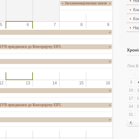
Но
Загальнонаціональна хвилина мовчання
«
»
Кн
Ко
5
6
7
8
9
На
»
НБУВ приєдналася до Консорціуму EIFL
»
Хроні
»
Пон
В
3
12
13
14
15
16
10
1
»
17
1
НБУВ приєдналася до Консорціуму EIFL
»
24
2
31
»