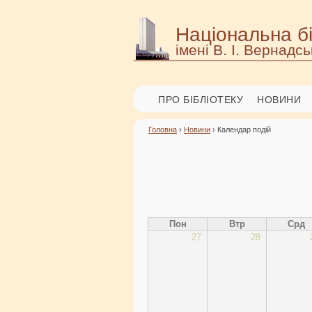
Національна бі
імені В. І. Вернадсь
ПРО БІБЛІОТЕКУ
НОВИНИ
Головна
›
Новини
› Календар подій
Пон
Втр
Срд
27
28