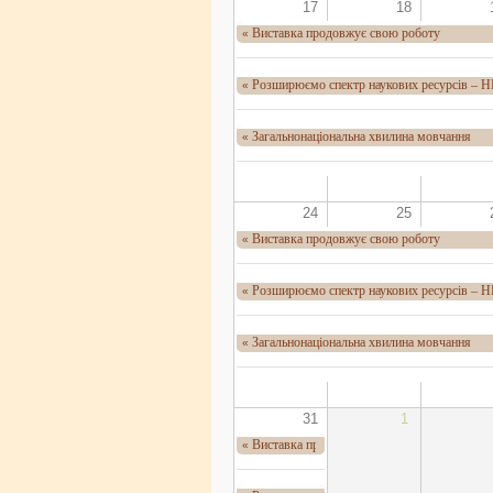
17
18
Виставка продовжує свою роботу
«
Розширюємо спектр наукових ресурсів – 
«
Загальнонаціональна хвилина мовчання
«
24
25
Виставка продовжує свою роботу
«
Розширюємо спектр наукових ресурсів – 
«
Загальнонаціональна хвилина мовчання
«
31
1
Виставка продовжує свою роботу
«