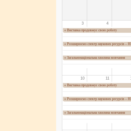
3
4
Виставка продовжує свою роботу
«
Розширюємо спектр наукових ресурсів – 
«
Загальнонаціональна хвилина мовчання
«
10
11
Виставка продовжує свою роботу
«
Розширюємо спектр наукових ресурсів – 
«
Загальнонаціональна хвилина мовчання
«