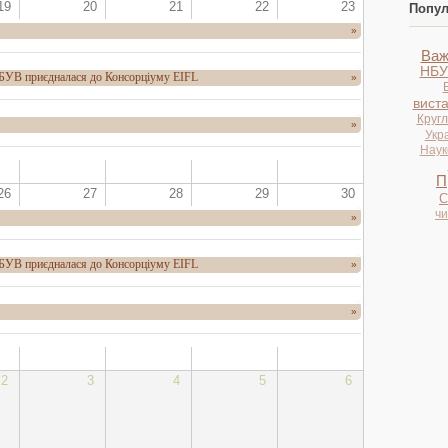
19
20
21
22
23
Попул
»
Важ
НБУ
НБУВ приєдналася до Консорціуму EIFL
»
вист
Кругл
»
Укр
Науко
П
26
27
28
29
30
С
ч
»
НБУВ приєдналася до Консорціуму EIFL
»
»
2
3
4
5
6