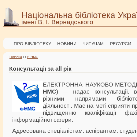
Національна бібліотека Укра
імені В. І. Вернадського
ПРО БІБЛІОТЕКУ
НОВИНИ
ЧИТАЧАМ
РЕСУРСИ
Головна
› ›
Е-НМС
Консультації за all рік
ЕЛЕКТРОННА НАУКОВО-МЕТОД
НМС
) — надає консультації, 
різними напрямами бібліотеч
діяльності. Має на меті сприяти пр
підвищенню кваліфікації фахі
інформаційної сфери.
Адресована спеціалістам, аспірантам, студе