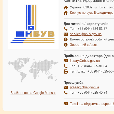
Контактна інформація Бібліо
Україна, 03039, м. Київ, Голо
Корпус по вул. Володимирс
Для читачів / користувачів:
Тел: +38 (044) 524-81-37
service@nbuv.gov.ua
Кожен останній робочий день
Зворотний зв'язок
Приймальня директора (для о
library@nbuv.gov.ua
Тел: +38 (044) 525-81-04
Тел./факс: +38 (044) 525-56-
Пресслужба
presa@nbuv.gov.ua
Тел: +38 (044) 525-40-74
Знайти нас на Google Maps »
Технічна підтримка
:
support