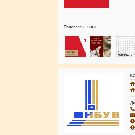
Подаровані книги:
Ко
Дл