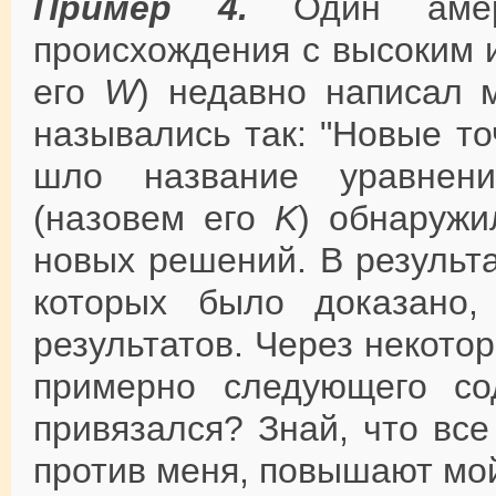
Пример 4.
Один амери
происхождения с высоким 
его
W
) недавно написал 
назывались так: "Новые т
шло название уравнени
(назовем его
K
) обнаружи
новых решений. В результа
которых было доказано
результатов. Через некото
примерно следующего со
привязался? Знай, что вс
против меня, повышают мой