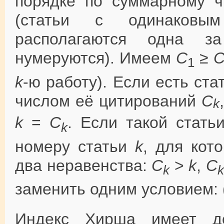
порядке по суммарному ч
(статьи с одинаковым
располагаются одна з
нумеруются). Имеем
C
≥
1
k
-ю работу). Если есть ст
числом её цитирований
C
k
k
=
C
. Если такой стать
k
номеру статьи
k
, для кот
два неравенства:
C
>
k
,
C
k
заменить одним условием:
Индекс Хирша имеет д