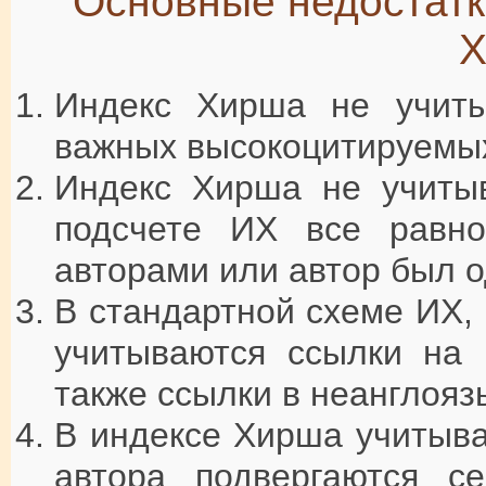
Основные недостатк
Х
Индекс Хирша не учит
важных высокоцитируемых
Индекс Хирша не учитыв
подсчете ИХ все равно
авторами или автор был о
В стандартной схеме ИХ, 
учитываются ссылки на 
также ссылки в неанглояз
В индексе Хирша учитыва
автора подвергаются се