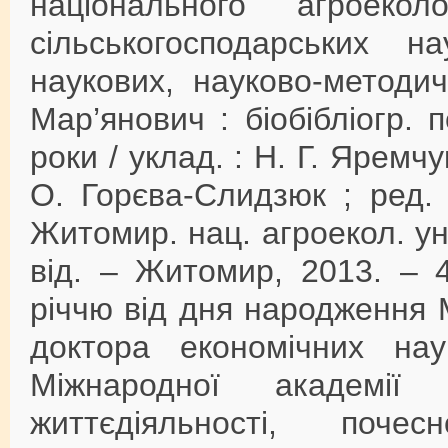
національного агроеколо
сільськогосподарських 
наукових, науково-методи
Мар’янович : біобібліогр. 
роки / уклад. : Н. Г. Яремчук
О. Горєва-Слидзюк ; ред. 
Житомир. нац. агроекол. ун-
від. – Житомир, 2013. – 
річчю від дня народження
доктора економічних нау
Міжнародної академії
життєдіяльності, поч