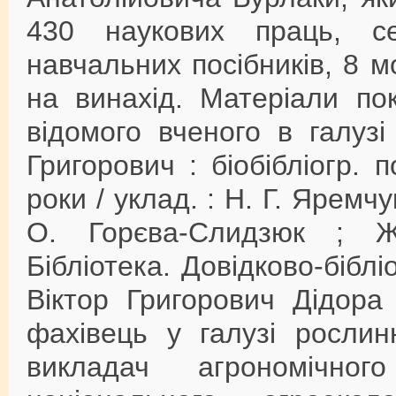
430 наукових праць, с
навчальних посібників, 8 м
на винахід. Матеріали по
відомого вченого в галузі
Григорович : біобібліогр. 
роки / уклад. : Н. Г. Яремчук
О. Горєва-Слидзюк ; Жи
Бібліотека. Довідково-біблі
Віктор Григорович Дідора
фахівець у галузі рослин
викладач агрономічног