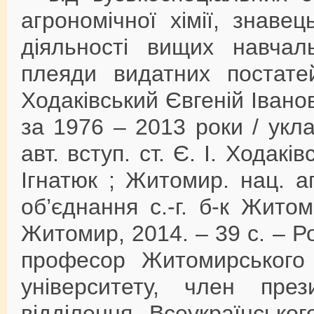
агрономічної хімії, знавец
діяльності вищих навчал
плеяди видатних постатей
Ходаківський Євгеній Іванови
за 1976 – 2013 роки / укла
авт. вступ. ст. Є. І. Ходаків
Ігнатюк ; Житомир. нац. аг
об’єднання с.-г. б-к Житом
Житомир, 2014. – 39 с. – Ро
професор Житомирського н
університету, член през
відділення Всеукраїнсько