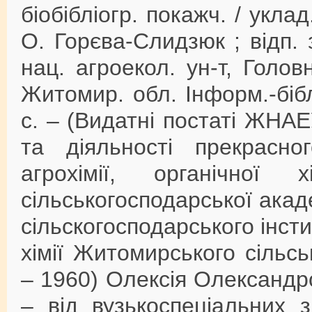
біобібліогр. покажч. / уклад.
О. Горєва-Слидзюк ; відп. 
нац. агроекол. ун-т, Головн
Житомир. обл. Інформ.-бібл
с. – (Видатні постаті ЖНА
та діяльності прекрасно
агрохімії, органічної 
сільськогосподарської акаде
сільскогосподарського інсти
хімії Житомирського сільсь
– 1960) Олексія Олександр
– від вузькоспеціальних з