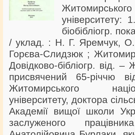
Житомирського 
університету: 1
біобібліогр. пок
/ уклад. : Н. Г. Яремчук, О.
Горєва-Слидзюк ; Житомир. 
Довідково-бібліогр. від. –
присвячений 65-річчю в
Житомирського націо
університету, доктора сіль
Академії вищої школи Укра
заслуженого працівни
Анатолійовича Бурлаки, як