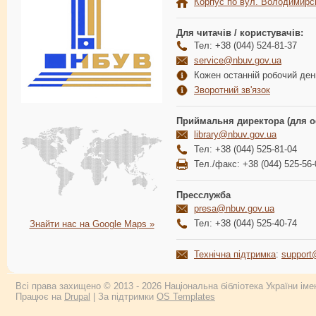
Корпус по вул. Володимирс
Для читачів / користувачів:
Тел: +38 (044) 524-81-37
service@nbuv.gov.ua
Кожен останній робочий день
Зворотний зв'язок
Приймальня директора (для о
library@nbuv.gov.ua
Тел: +38 (044) 525-81-04
Тел./факс: +38 (044) 525-56-
Пресслужба
presa@nbuv.gov.ua
Тел: +38 (044) 525-40-74
Знайти нас на Google Maps »
Технічна підтримка
:
support
Всі права захищено © 2013 - 2026 Національна бібліотека України імен
Працює на
Drupal
| За підтримки
OS Templates