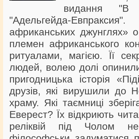
видання "В 
"Адельгейда-Евпракси
африканських джунглях» о
племен африканського кон
ритуалами, магією. Її се
людей, волею долі опинили
пригодницька історія «Пі
друзів, які вирушили до 
храму. Які таємниці збері
Еверест? Їх відкриють чит
реліквій під Чолом н
філософськи задуматися п