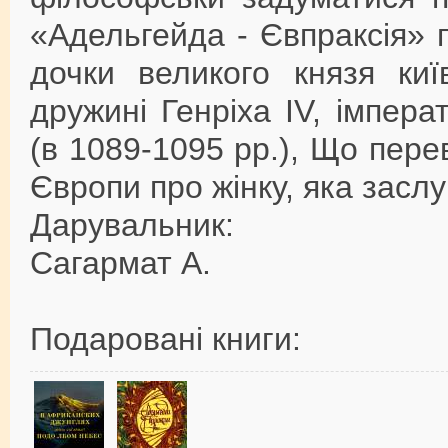
«Адельгейда - Євпраксія» п
дочки великого князя киї
дружині Генріха IV, імпера
(в 1089-1095 рр.), Що пер
Європи про жінку, яка заслу
Дарувальник:
Сагармат А.
Подаровані книги: