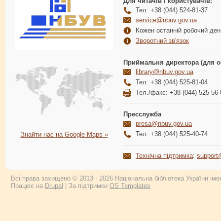
Для читачів / користувачів:
Тел: +38 (044) 524-81-37
service@nbuv.gov.ua
Кожен останній робочий день
Зворотний зв'язок
Приймальня директора (для о
library@nbuv.gov.ua
Тел: +38 (044) 525-81-04
Тел./факс: +38 (044) 525-56-
Пресслужба
presa@nbuv.gov.ua
Тел: +38 (044) 525-40-74
Знайти нас на Google Maps »
Технічна підтримка
:
support
Всі права захищено © 2013 - 2026 Національна бібліотека України імен
Працює на
Drupal
| За підтримки
OS Templates