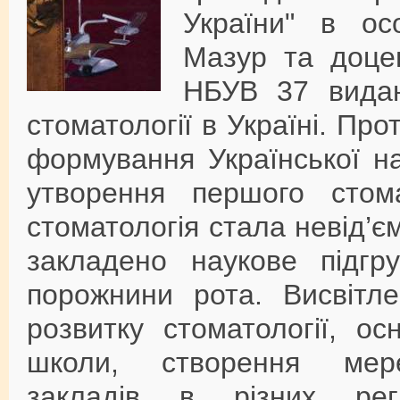
України" в ос
Мазур та доце
НБУВ 37 видань
стоматології в Україні. Про
формування Української на
утворення першого стома
стоматологія стала невід’
закладено наукове підгр
порожнини рота. Висвітл
розвитку стоматології, о
школи, створення мереж
закладів в різних ре