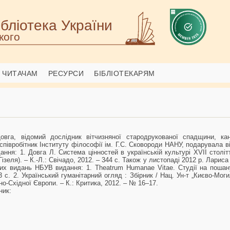
бліотека України
кого
ЧИТАЧАМ
РЕСУРСИ
БІБЛІОТЕКАРЯМ
овга, відомий дослідник вітчизняної стародрукованої спадщини, к
співробітник Інституту філософії ім. Г.С. Сковороди НАНУ, подарувала в
ння: 1. Довга Л. Система цінностей в українській культурі XVII столі
 Гізеля). – К.-Л.: Свічадо, 2012. – 344 с. Також у листопаді 2012 р. Лари
них видань НБУВ видання: 1. Theatrum Humanae Vitae. Студії на пошану
3 с. 2. Український гуманітарний огляд : Збірник / Нац. Ун-т „Києво-Мог
о-Східної Європи. – К.: Критика, 2012. – № 16–17.
ник: