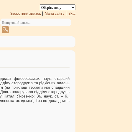
Зворотний зв'язок
Мапа сайту
Вхід
андидат філософських наук, старший
ідділу стародруків та рідкісних видань
ття (на прикладі теоретичної спадщини
са Довга подарувала відділу стародруків
 Наталі Яковенко: Зб. наук. ст. – К.,
илянська академія”; Тов-во дослідників