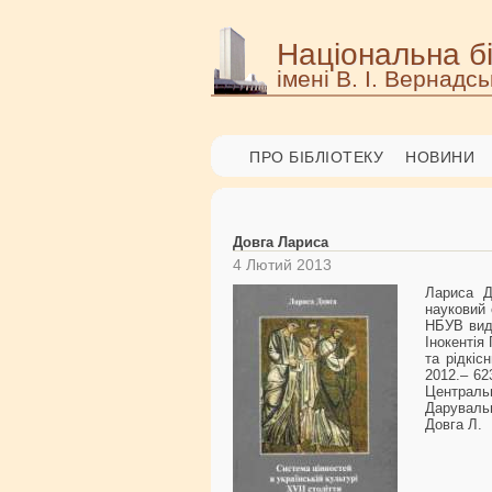
Національна бі
імені В. І. Вернадсь
ПРО БІБЛІОТЕКУ
НОВИНИ
Довга Лариса
4 Лютий 2013
Лариса Д
науковий 
НБУВ вида
Інокентія
та рідкіс
2012.– 62
Центральн
Даруваль
Довга Л.