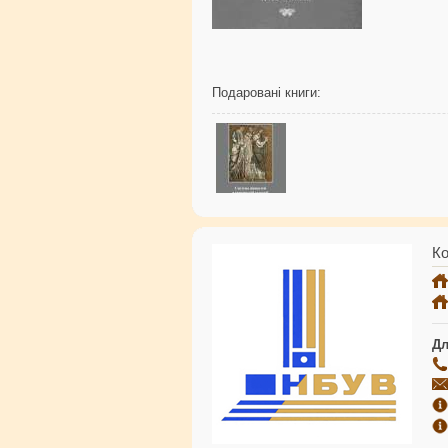
Подаровані книги:
Ко
Дл